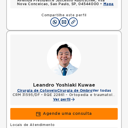
Avenida Presidente Juscelino Kubitschek, Vila
Nova Conceicao, Sao Paulo, SP, 04544000 •
Mapa
Compartilhe este perfil
Leandro Yoshiaki Kuwae
Cirurgia de Cotovelo
Cirurgia de Ombro
Ver todas
CRM 31595/DF
•
RQE 22861 - Ortopedia e traumatologia
Ver perfil
Agende uma consulta
Locais de Atendimento