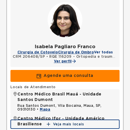
Isabela Pagliaro Franco
Cirurgia de Cotovelo
Cirurgia de Ombro
Ver todas
CRM 206408/SP
•
RQE 116209 - Ortopedia e traumatologia
Ver perfil
Agende uma consulta
Locais de Atendimento
Centro Médico Brasil Mauá - Unidade
Santos Dumont
Rua Santos Dumont, Vila Bocaina, Maua, SP,
09310130 •
Mapa
Centro Médico Ifor - Unidade Américo
Brasiliense
Veja mais locais