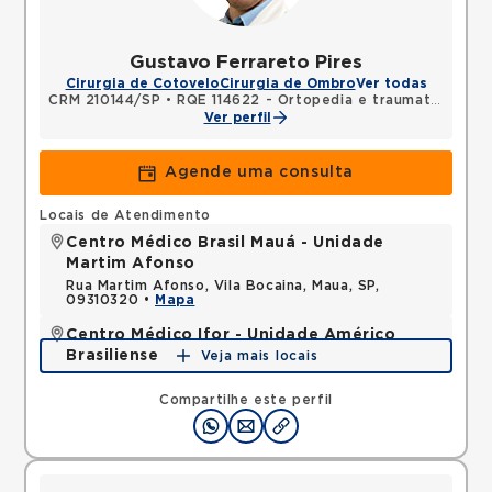
Gustavo Ferrareto Pires
Cirurgia de Cotovelo
Cirurgia de Ombro
Ver todas
CRM 210144/SP
•
RQE 114622 - Ortopedia e traumatologia
Ver perfil
Agende uma consulta
Locais de Atendimento
Centro Médico Brasil Mauá - Unidade
Martim Afonso
Rua Martim Afonso, Vila Bocaina, Maua, SP,
09310320 •
Mapa
Centro Médico Ifor - Unidade Américo
Brasiliense
Veja mais locais
Rua Americo Brasiliense, Centro, Sao Bernardo do
Campo, SP, 09715021 •
Mapa
Compartilhe este perfil