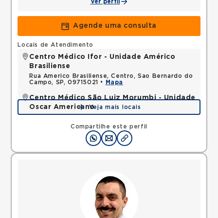
Ver perfil
Agende uma consulta
Locais de Atendimento
Centro Médico Ifor - Unidade Américo
Brasiliense
Rua Americo Brasiliense, Centro, Sao Bernardo do
Campo, SP, 09715021 •
Mapa
Centro Médico São Luiz Morumbi - Unidade
Oscar Americano
Veja mais locais
Rua Engenheiro Oscar Americano, Morumbi, Sao
Paulo, SP, 05673050 •
Mapa
Compartilhe este perfil