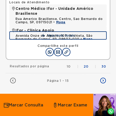
Locais de Atendimento
Centro Médico Ifor - Unidade Américo
Brasiliense
Rua Americo Brasiliense, Centro, Sao Bernardo do
Campo, SP, 09715021 •
Mapa
Ifor - Clínica Apoio
Veja mais locais
Avenida Onze de Agosto, 107, Anchieta, São
Bernardo do Campo, SP, 09607-020 •
Mapa
Compartilhe este perfil
Resultados por página
10
|
20
|
30
Página 1 - 15
Agende
Marcar Consulta
Marcar Exame
por
Whatsapp