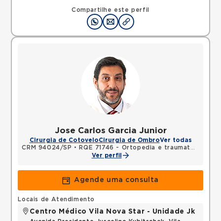
Rua Americo Brasiliense, Centro, Sao Bernardo do
Campo, SP, 09715021 •
Mapa
Compartilhe este perfil
Jose Carlos Garcia Junior
Cirurgia de Cotovelo
Cirurgia de Ombro
Ver todas
CRM 94024/SP
•
RQE 71746 - Ortopedia e traumatologia
Ver perfil
Agende uma consulta
Locais de Atendimento
Centro Médico Vila Nova Star - Unidade Jk