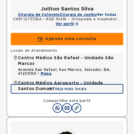
Joilton Santos Silva
Cirurgia de Cotovelo
Cirurgia de Joelho
Ver todas
CRM 12737/BA
•
RQE 10416 - Ortopedia e traumatologia
Ver perfil
Agende uma consulta
Locais de Atendimento
Centro Médico São Rafael - Unidade São
Marcos
Avenida Sao Rafael, Sao Marcos, Salvador, BA,
41253190 •
Mapa
Centro Médico Aeroporto - Unidade
Santos Dumont
Veja mais locais
Avenida Santos Dumont, Centro, Lauro de Freitas,
BA, 42702400 •
Mapa
Compartilhe este perfil