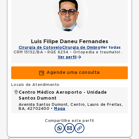
Luis Filipe Daneu Fernandes
Cirurgia de Cotovelo
Cirurgia de Ombro
Ver todas
CRM 15152/BA
•
RQE 6254 - Ortopedia e traumatologia
•
RQ
Ver perfil
Agende uma consulta
Locais de Atendimento
Centro Médico Aeroporto - Unidade
Santos Dumont
Avenida Santos Dumont, Centro, Lauro de Freitas,
BA, 42702400 •
Mapa
Compartilhe este perfil