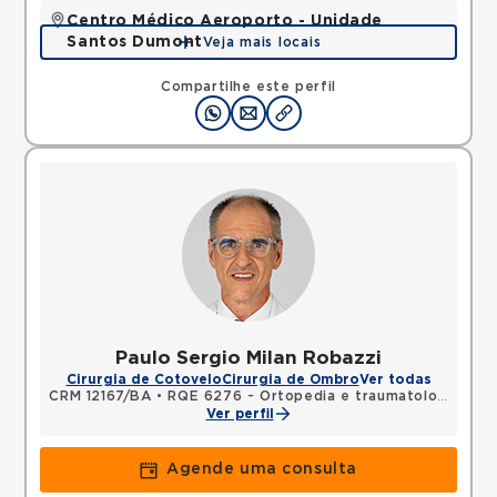
Centro Médico Aeroporto - Unidade
Santos Dumont
Veja mais locais
Avenida Santos Dumont, Centro, Lauro de Freitas,
BA, 42702400 •
Mapa
Compartilhe este perfil
Paulo Sergio Milan Robazzi
Cirurgia de Cotovelo
Cirurgia de Ombro
Ver todas
CRM 12167/BA
•
RQE 6276 - Ortopedia e traumatologia
Ver perfil
Agende uma consulta