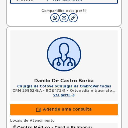
Avenida Sao Rafael, Sao Marcos, Salvador, BA,
41253190 •
Mapa
Compartilhe este perfil
Danilo De Castro Borba
Cirurgia de Cotovelo
Cirurgia de Ombro
Ver todas
CRM 26852/BA
•
RQE 17241 - Ortopedia e traumatologia
Ver perfil
Agende uma consulta
Locais de Atendimento
Centro Médico - Cardio Pulmonar