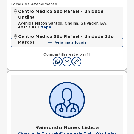
Locais de Atendimento
Centro Médico São Rafael - Unidade
Ondina
Avenida Milton Santos, Ondina, Salvador, BA,
40170110 •
Mapa
Centro Médico São Rafael - Unidade São
Marcos
Veja mais locais
Rua Sao Rafael, Sao Marcos, Salvador, BA,
41253190 •
Mapa
Compartilhe este perfil
Raimundo Nunes Lisboa
Cirurgia de Cotovelo
Cirurgia de Ombro
Ver todas