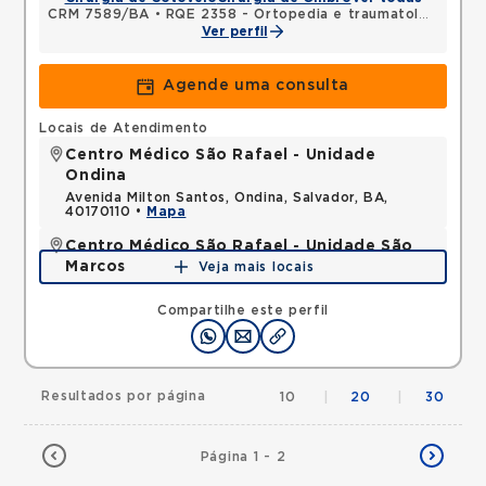
CRM 7589/BA
•
RQE 2358 - Ortopedia e traumatologia
Ver perfil
Agende uma consulta
Locais de Atendimento
Centro Médico São Rafael - Unidade
Ondina
Avenida Milton Santos, Ondina, Salvador, BA,
40170110 •
Mapa
Centro Médico São Rafael - Unidade São
Marcos
Veja mais locais
Avenida Sao Rafael, Sao Marcos, Salvador, BA,
41253190 •
Mapa
Compartilhe este perfil
Resultados por página
10
|
20
|
30
Página 1 - 2