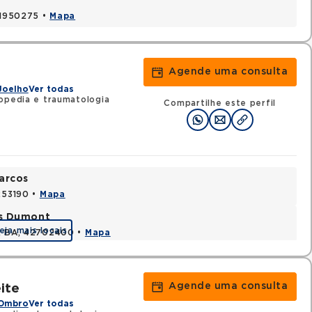
 41950275 •
Mapa
Agende uma consulta
Joelho
Ver todas
opedia e traumatologia
Compartilhe este perfil
arcos
1253190 •
Mapa
os Dumont
eja mais locais
s, BA, 42702400 •
Mapa
Agende uma consulta
ite
 Ombro
Ver todas