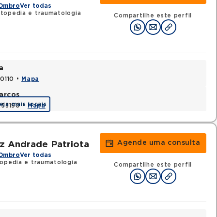
 Ombro
Ver todas
topedia e traumatologia
Compartilhe este perfil
a
70110 •
Mapa
arcos
eja mais locais
1253190 •
Mapa
Agende uma consulta
z Andrade Patriota
 Ombro
Ver todas
topedia e traumatologia
Compartilhe este perfil