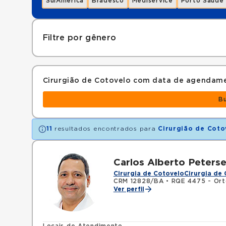
SulAmérica
Bradesco
Mediservice
Porto Saúde
Filtre por gênero
Cirurgião de Cotovelo com data de agendam
B
11
resultados encontrados para
Cirurgião de Coto
Carlos Alberto Peterse
Cirurgia de Cotovelo
Cirurgia de
CRM 12828/BA
•
RQE 4475 - Ort
Ver perfil