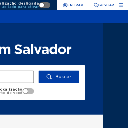
alização desligada
ENTRAR
BUSCAR
e ao lado para ativar
em Salvador
Buscar
localização
rto de você