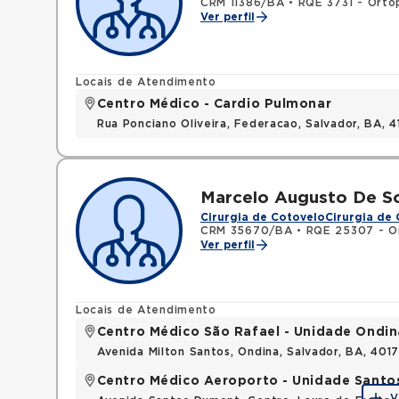
CRM 11386/BA
•
RQE 3731 - Orto
Ver perfil
Locais de Atendimento
Centro Médico - Cardio Pulmonar
Rua Ponciano Oliveira, Federacao, Salvador, BA,
Marcelo Augusto De So
Cirurgia de Cotovelo
Cirurgia de
CRM 35670/BA
•
RQE 25307 - Or
Ver perfil
Locais de Atendimento
Centro Médico São Rafael - Unidade Ondin
Avenida Milton Santos, Ondina, Salvador, BA, 401
Centro Médico Aeroporto - Unidade Sant
V