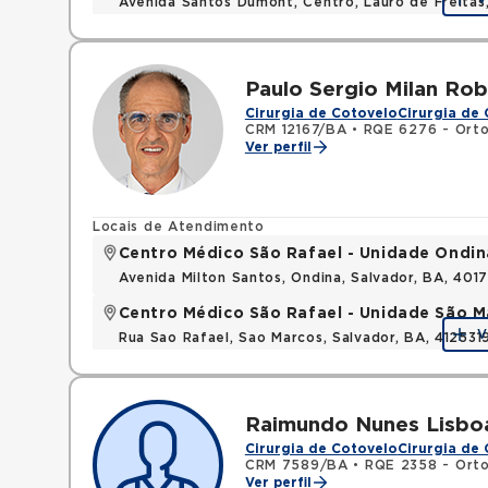
Avenida Santos Dumont, Centro, Lauro de Freita
Paulo Sergio Milan Rob
Cirurgia de Cotovelo
Cirurgia de
CRM 12167/BA
•
RQE 6276 - Orto
Ver perfil
Locais de Atendimento
Centro Médico São Rafael - Unidade Ondin
Avenida Milton Santos, Ondina, Salvador, BA, 401
Centro Médico São Rafael - Unidade São M
V
Rua Sao Rafael, Sao Marcos, Salvador, BA, 412531
Raimundo Nunes Lisbo
Cirurgia de Cotovelo
Cirurgia de
CRM 7589/BA
•
RQE 2358 - Orto
Ver perfil