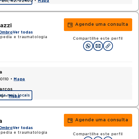
s, BA, 42702400 •
Mapa
Agende uma consulta
azzi
 Ombro
Ver todas
pedia e traumatologia
Compartilhe este perfil
a
70110 •
Mapa
arcos
eja mais locais
90 •
Mapa
Agende uma consulta
a
 Ombro
Ver todas
pedia e traumatologia
Compartilhe este perfil