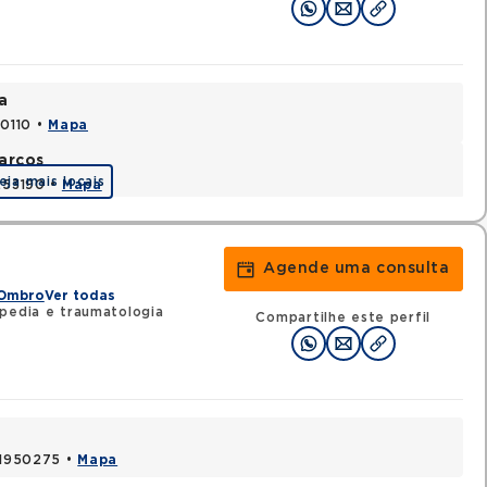
a
70110 •
Mapa
arcos
eja mais locais
1253190 •
Mapa
Agende uma consulta
 Ombro
Ver todas
pedia e traumatologia
Compartilhe este perfil
 41950275 •
Mapa