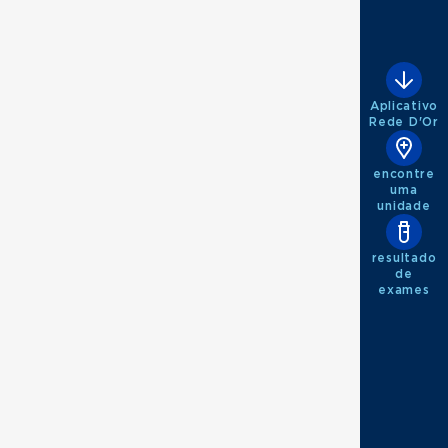
Aplicativo
Rede D'Or
encontre
uma
unidade
resultado
de
exames