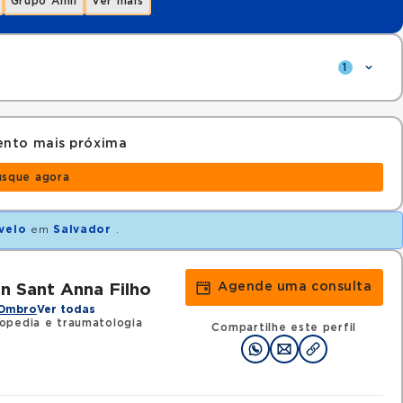
Grupo Amil
Ver mais
1
ento mais próxima
usque agora
velo
em
Salvador
.
Agende uma consulta
n Sant Anna Filho
 Ombro
Ver todas
opedia e traumatologia
Compartilhe este perfil