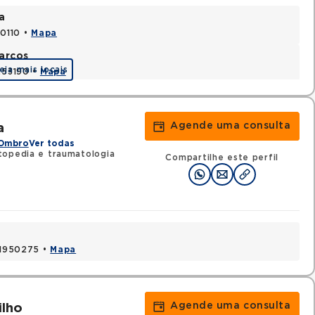
a
70110 •
Mapa
arcos
eja mais locais
1253190 •
Mapa
Agende uma consulta
a
 Ombro
Ver todas
topedia e traumatologia
Compartilhe este perfil
 41950275 •
Mapa
Agende uma consulta
ilho