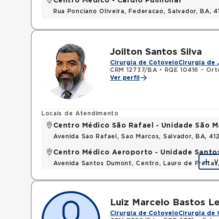
Centro Médico - Cardio Pulmonar
Rua Ponciano Oliveira, Federacao, Salvador, BA,
Joilton Santos Silva
Cirurgia de Cotovelo
Cirurgia de 
CRM 12737/BA
•
RQE 10416 - Ort
Ver perfil
Locais de Atendimento
Centro Médico São Rafael - Unidade São M
Avenida Sao Rafael, Sao Marcos, Salvador, BA, 4
Centro Médico Aeroporto - Unidade Sant
V
Avenida Santos Dumont, Centro, Lauro de Freita
Luiz Marcelo Bastos Le
Cirurgia de Cotovelo
Cirurgia de