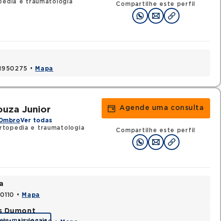
pedia e traumatologia
Compartilhe este perfil
 41950275 •
Mapa
Agende uma consulta
uza Junior
 Ombro
Ver todas
topedia e traumatologia
Compartilhe este perfil
a
70110 •
Mapa
os Dumont
eja mais locais