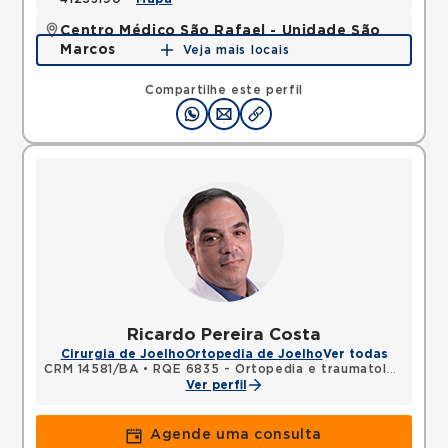
Centro Médico São Rafael - Unidade São
Marcos
Veja mais locais
Avenida Sao Rafael, Sao Marcos, Salvador, BA,
41253190 •
Mapa
Compartilhe este perfil
Ricardo Pereira Costa
Cirurgia de Joelho
Ortopedia de Joelho
Ver todas
CRM 14581/BA
•
RQE 6835 - Ortopedia e traumatologia
Ver perfil
Agende uma consulta