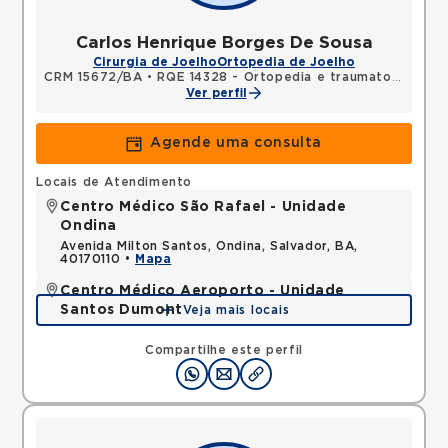
Carlos Henrique Borges De Sousa
Cirurgia de Joelho
Ortopedia de Joelho
CRM 15672/BA
•
RQE 14328 - Ortopedia e traumatologia
Ver perfil
Agende uma consulta
Locais de Atendimento
Centro Médico São Rafael - Unidade
Ondina
Avenida Milton Santos, Ondina, Salvador, BA,
40170110 •
Mapa
Centro Médico Aeroporto - Unidade
Santos Dumont
Veja mais locais
Avenida Santos Dumont, Centro, Lauro de Freitas,
BA, 42702400 •
Mapa
Compartilhe este perfil