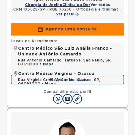
Cirurgia de Joelho
Clínica da Dor
Ver todas
CRM 195528/SP
•
RQE 73236 - Ortopedia e traumatologia
Ver perfil
Agende uma consulta
Locais de Atendimento
Centro Médico São Luiz Anália Franco -
Unidade Antônio Camardo
Rua Antonio Camardo, Tatuape, Sao Paulo, SP,
03178200 •
Mapa
Centro Médico Virgínia - Osasco
Veja mais locais
Rua Virginia Crivilari, Centro, Osasco, SP,
06097000 •
Mapa
Compartilhe este perfil