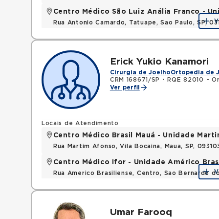
Centro Médico São Luiz Anália Franco - U
V
Rua Antonio Camardo, Tatuape, Sao Paulo, SP, 0
Erick Yukio Kanamori
Cirurgia de Joelho
Ortopedia de 
CRM 168671/SP
•
RQE 82010 - Or
Ver perfil
Locais de Atendimento
Centro Médico Brasil Mauá - Unidade Mart
Rua Martim Afonso, Vila Bocaina, Maua, SP, 0931
Centro Médico Ifor - Unidade Américo Bras
V
Rua Americo Brasiliense, Centro, Sao Bernardo d
Umar Farooq