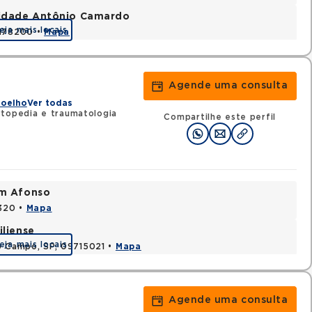
nidade Antônio Camardo
eja mais locais
3178200 •
Mapa
Agende uma consulta
Joelho
Ver todas
topedia e traumatologia
Compartilhe este perfil
im Afonso
0320 •
Mapa
iliense
eja mais locais
o Campo, SP, 09715021 •
Mapa
Agende uma consulta