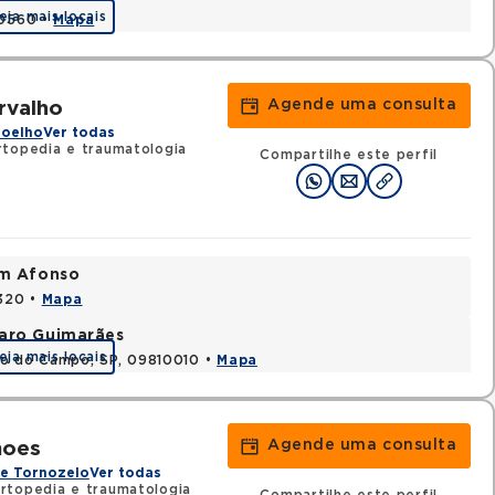
eja mais locais
30560 •
Mapa
Agende uma consulta
rvalho
Joelho
Ver todas
topedia e traumatologia
Compartilhe este perfil
im Afonso
0320 •
Mapa
varo Guimarães
eja mais locais
do do Campo, SP, 09810010 •
Mapa
Agende uma consulta
moes
 e Tornozelo
Ver todas
rtopedia e traumatologia