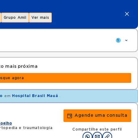
Grupo Amil
Ver mais
1
to mais próxima
usque agora
ho
em
Hospital Brasil Mauá
.
Agende uma consulta
Joelho
topedia e traumatologia
Compartilhe este perfil