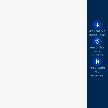
Aplicativo
Rede D'Or
encontre
uma
unidade
resultado
de
exames