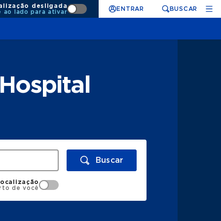
alização desligada
ENTRAR
BUSCAR
e ao lado para ativar
Hospital
Buscar
localização
rto de você