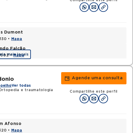
Compartilhe este perfil
tos Dumont
0130 •
Mapa
ando Falcão
eja mais locais
80002 •
Mapa
Agende uma consulta
donio
Joelho
Ver todas
Ortopedia e traumatologia
Compartilhe este perfil
im Afonso
0320 •
Mapa