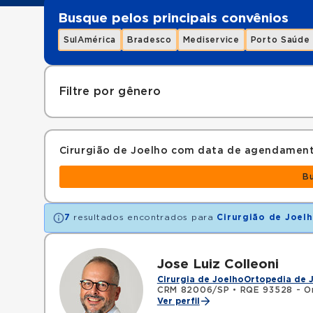
Busque pelos principais convênios
SulAmérica
Bradesco
Mediservice
Porto Saúde
Filtre por gênero
Cirurgião de Joelho com data de agendamen
B
7
resultados encontrados para
Cirurgião de Joel
Jose Luiz Colleoni
Cirurgia de Joelho
Ortopedia de 
CRM 82006/SP
•
RQE 93528 - Or
Ver perfil