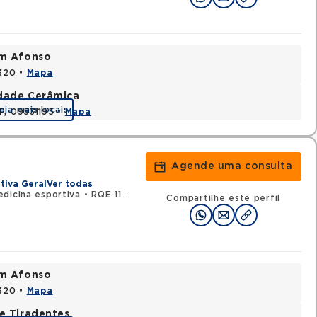
im Afonso
0320 •
Mapa
idade Cerâmica
eja mais locais
P, 09531195 •
Mapa
Agende uma consulta
tiva Geral
Ver todas
edicina esportiva
•
RQE 112244 - Ortopedia e traumatologia
Compartilhe este perfil
im Afonso
0320 •
Mapa
e Tiradentes