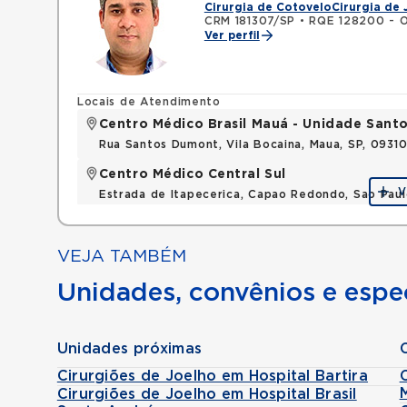
Cirurgia de Cotovelo
Cirurgia de 
CRM 181307/SP
•
RQE 128200 - O
Ver perfil
Locais de Atendimento
Centro Médico Brasil Mauá - Unidade San
Rua Santos Dumont, Vila Bocaina, Maua, SP, 0931
Centro Médico Central Sul
V
Estrada de Itapecerica, Capao Redondo, Sao Pau
VEJA TAMBÉM
Unidades, convênios e espec
Unidades próximas
Cirurgiões de Joelho em Hospital Bartira
Cirurgiões de Joelho em Hospital Brasil