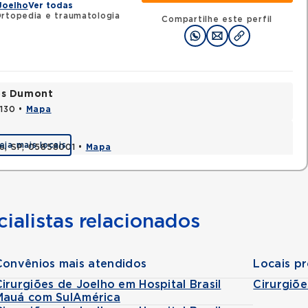
Joelho
Ver todas
rtopedia e traumatologia
Compartilhe este perfil
tos Dumont
0130 •
Mapa
eja mais locais
lo, SP, 05858001 •
Mapa
ialistas relacionados
Convênios mais atendidos
Locais p
Cirurgiões de Joelho em Hospital Brasil
Cirurgiõe
Mauá com SulAmérica