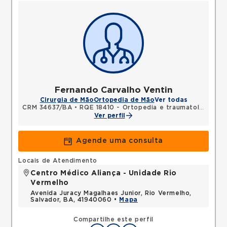
Fernando Carvalho Ventin
Cirurgia de Mão
Ortopedia de Mão
Ver todas
CRM 34637/BA
•
RQE 18410 - Ortopedia e traumatologia
•
R
Ver perfil
Agende uma consulta
Locais de Atendimento
Centro Médico Aliança - Unidade Rio
Vermelho
Avenida Juracy Magalhaes Junior, Rio Vermelho,
Salvador, BA, 41940060 •
Mapa
Compartilhe este perfil