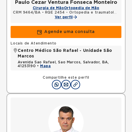
Paulo Cezar Ventura Fonseca Monteiro
Cirurgia de Mão
Ortopedia de Mão
CRM 9464/BA
•
RQE 2454 - Ortopedia e traumatologia
•
RQ
Ver perfil
Agende uma consulta
Locais de Atendimento
Centro Médico São Rafael - Unidade São
Marcos
Avenida Sao Rafael, Sao Marcos, Salvador, BA,
41253190 •
Mapa
Compartilhe este perfil