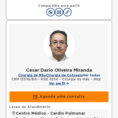
Avenida Sao Rafael, Sao Marcos, Salvador, BA,
41253190 •
Mapa
Compartilhe este perfil
Cesar Dario Oliveira Miranda
Cirurgia de Mão
Cirurgia de Cotovelo
Ver todas
CRM 13536/BA
•
RQE 6334 - Cirurgia da mão
•
RQE 6346 - Ortopedia e traumatologia
Ver perfil
Agende uma consulta
Locais de Atendimento
Centro Médico - Cardio Pulmonar