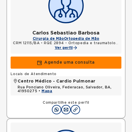
Carlos Sebastiao Barbosa
Cirurgia de Mão
Ortopedia de Mão
CRM 12115/BA
•
RQE 2894 - Ortopedia e traumatologia
•
RQ
Ver perfil
Agende uma consulta
Locais de Atendimento
Centro Médico - Cardio Pulmonar
Rua Ponciano Oliveira, Federacao, Salvador, BA,
41950275 •
Mapa
Compartilhe este perfil