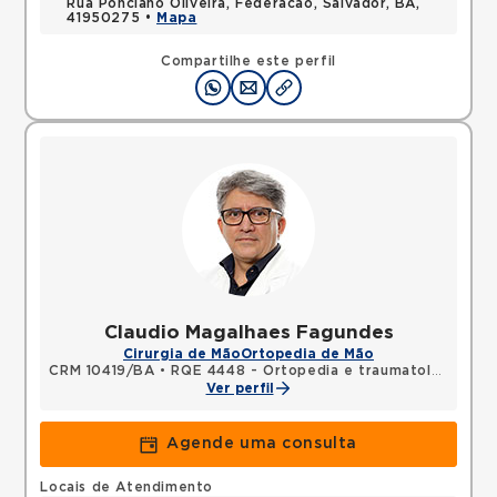
Rua Ponciano Oliveira, Federacao, Salvador, BA,
41950275 •
Mapa
Compartilhe este perfil
Claudio Magalhaes Fagundes
Cirurgia de Mão
Ortopedia de Mão
CRM 10419/BA
•
RQE 4448 - Ortopedia e traumatologia
•
RQ
Ver perfil
Agende uma consulta
Locais de Atendimento