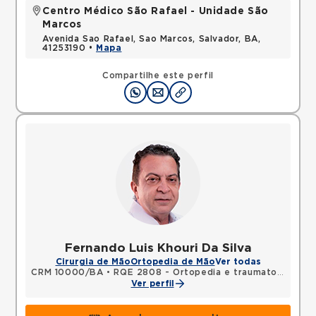
Centro Médico São Rafael - Unidade São
Marcos
Avenida Sao Rafael, Sao Marcos, Salvador, BA,
41253190 •
Mapa
Compartilhe este perfil
Fernando Luis Khouri Da Silva
Cirurgia de Mão
Ortopedia de Mão
Ver todas
CRM 10000/BA
•
RQE 2808 - Ortopedia e traumatologia
•
R
Ver perfil