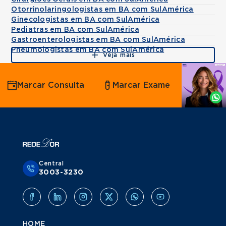
Otorrinolaringologistas em BA com SulAmérica
Ginecologistas em BA com SulAmérica
Pediatras em BA com SulAmérica
Gastroenterologistas em BA com SulAmérica
Pneumologistas em BA com SulAmérica
Veja mais
Agende
Marcar Consulta
Marcar Exame
por
Whatsapp
Central
3003-3230
HOME