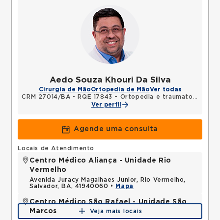
Aedo Souza Khouri Da Silva
Cirurgia de Mão
Ortopedia de Mão
Ver todas
CRM 27014/BA
•
RQE 17843 - Ortopedia e traumatologia
•
R
Ver perfil
Agende uma consulta
Locais de Atendimento
Centro Médico Aliança - Unidade Rio
Vermelho
Avenida Juracy Magalhaes Junior, Rio Vermelho,
Salvador, BA, 41940060 •
Mapa
Centro Médico São Rafael - Unidade São
Marcos
Veja mais locais