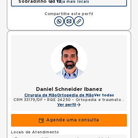
Sobradinho Qd 12
Veja mais locais
QUADRA, SOBRADINHO, Brasilia, DF, 73010120 •
Mapa
Compartilhe este perfil
Daniel Schneider Ibanez
Cirurgia de Mão
Ortopedia de Mão
Ver todas
CRM 33179/DF
•
RQE 24250 - Ortopedia e traumatologia
•
R
Ver perfil
Agende uma consulta
Locais de Atendimento