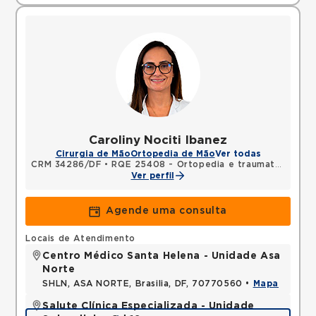
Caroliny Nociti Ibanez
Cirurgia de Mão
Ortopedia de Mão
Ver todas
CRM 34286/DF
•
RQE 25408 - Ortopedia e traumatologia
•
Ver perfil
Agende uma consulta
Locais de Atendimento
Centro Médico Santa Helena - Unidade Asa
Norte
SHLN, ASA NORTE, Brasilia, DF, 70770560 •
Mapa
Salute Clínica Especializada - Unidade