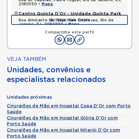
Rua do Capelao, Padre Miguel, Rio de Janeiro, RJ,
21810150 •
Mapa
Centro Quinta D'Or - Unidade Quinta Park
Veja mais locais
Rua Almirante Baltazar, Sao Cristovao, Rio de
Janeiro, RJ, 20941150 •
Mapa
Compartilhe este perfil
VEJA TAMBÉM
Unidades, convênios e
especialistas relacionados
Unidades próximas
Cirurgiões de Mão em Hospital Copa D'Or com Porto
Saúde
Cirurgiões de Mão em Hospital Glória D'Or com
Porto Saúde
Cirurgiões de Mão em Hospital Niterói D'Or com
Porto Saúde