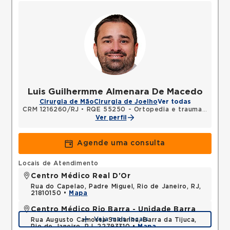
Luis Guilhermme Almenara De Macedo
Cirurgia de Mão
Cirurgia de Joelho
Ver todas
CRM 1216260/RJ
•
RQE 55250 - Ortopedia e traumatologia
Ver perfil
Agende uma consulta
Locais de Atendimento
Centro Médico Real D'Or
Rua do Capelao, Padre Miguel, Rio de Janeiro, RJ,
21810150 •
Mapa
Centro Médico Rio Barra - Unidade Barra
Veja mais locais
Rua Augusto Camossa Saldanha, Barra da Tijuca,
Rio de Janeiro, RJ, 22793310 •
Mapa