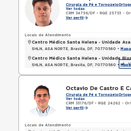
Cirurgia de Pé e Tornozelo
Ortope
Ver todas
CRM 34756/DF
•
RQE 25733 - Or
Ver perfil
Locais de Atendimento
Centro Médico Santa Helena - Unidade Asa
SHLN, ASA NORTE, Brasilia, DF, 70770560 •
Map
Centro Médico Santa Helena - Unidade Bio
V
SHLN, ASA NORTE, Brasilia, DF, 70770560 •
Map
Octavio De Castro E C
Cirurgia de Pé e Tornozelo
Ortope
Ver todas
CRM 33176/DF
•
RQE 24262 - Ort
Ver perfil
Locais de Atendimento