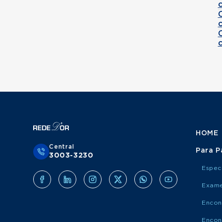
HOME
Central
Para P
3003-3230
Espec
Exame
Encon
Encon