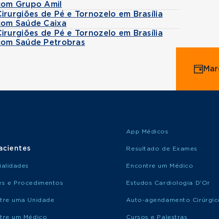
com Grupo Amil
Cirurgiões de Pé e Tornozelo em Brasília
com Saúde Caixa
Cirurgiões de Pé e Tornozelo em Brasília
com Saúde Petrobras
Mar
App Médicos
acientes
Resultado de Exames
ialidades
Encontre um Médico
s e Procedimentos
Estudos Cardiologia D'Or
tre uma Unidade
Auto-agendamento Cirúrgic
tre um Médico
Cursos e Palestras