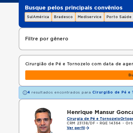
Busque pelos principais convênios
SulAmérica
Bradesco
Mediservice
Porto Saúde
Filtre por gênero
Cirurgião de Pé e Tornozelo com data de ag
B
4
resultados encontrados para
Cirurgião de Pé e
Henrique Mansur Gonca
Cirurgia de Pé e Tornozelo
Ortope
CRM 23138/DF
•
RQE 14364 - Ort
Ver perfil