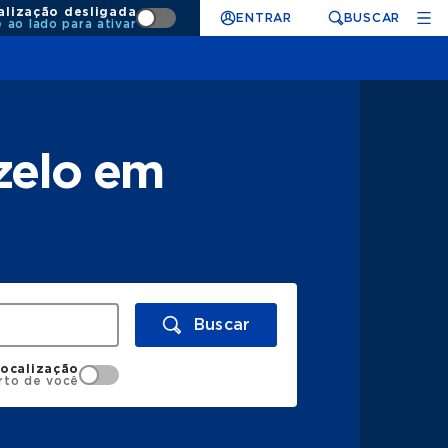
alização desligada
ENTRAR
BUSCAR
e ao lado para ativar
zelo em
Buscar
localização
rto de você