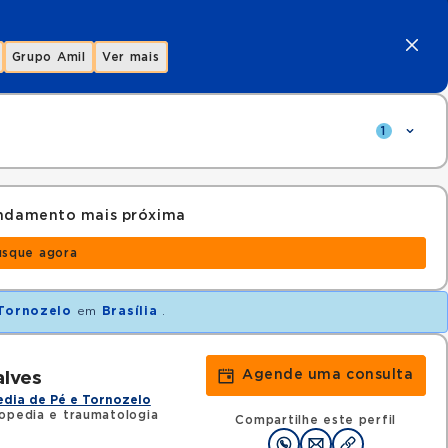
Grupo Amil
Ver mais
1
endamento mais próxima
usque agora
 Tornozelo
em
Brasília
.
Agende uma consulta
lves
dia de Pé e Tornozelo
opedia e traumatologia
Compartilhe este perfil