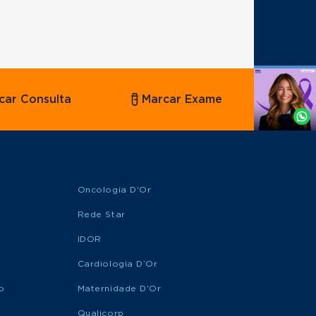
Agende
car Consulta
Marcar Exame
por
Whatsapp
Oncologia D'Or
Rede Star
IDOR
Cardiologia D’Or
o
Maternidade D'Or
Qualicorp