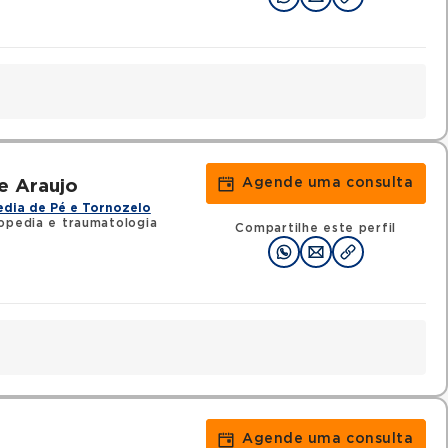
Agende uma consulta
e Araujo
dia de Pé e Tornozelo
opedia e traumatologia
Compartilhe este perfil
Agende uma consulta