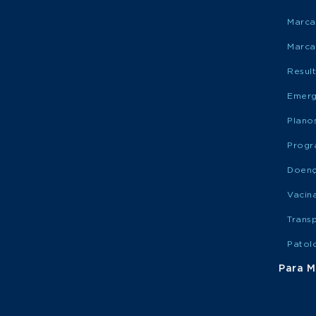
Marca
Marca
Resul
Emerg
Plano
Progr
Doen
Vacin
Trans
Patol
Para M