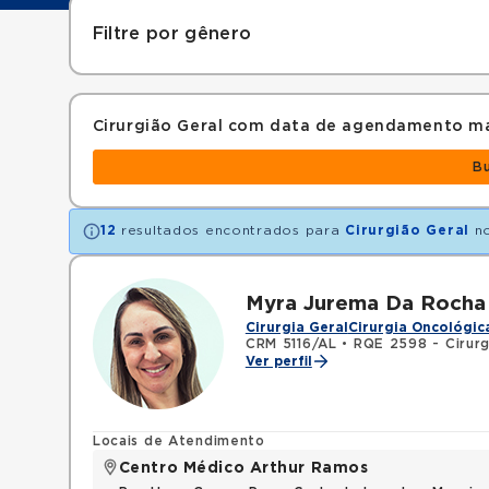
Filtre por gênero
Cirurgião Geral com data de agendamento ma
B
12
resultados encontrados para
Cirurgião Geral
no
Myra Jurema Da Rocha
Cirurgia Geral
Cirurgia Oncológic
CRM 5116/AL
•
RQE 2598 - Cirurg
Ver perfil
Locais de Atendimento
Centro Médico Arthur Ramos