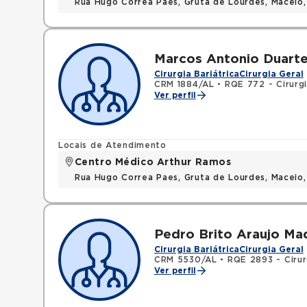
Rua Hugo Correa Paes, Gruta de Lourdes, Maceio
Marcos Antonio Duart
Cirurgia Bariátrica
Cirurgia Geral
CRM 1884/AL
•
RQE 772 - Cirurgi
Ver perfil
Locais de Atendimento
Centro Médico Arthur Ramos
Rua Hugo Correa Paes, Gruta de Lourdes, Maceio
Pedro Brito Araujo Ma
Cirurgia Bariátrica
Cirurgia Geral
CRM 5530/AL
•
RQE 2893 - Cirur
Ver perfil