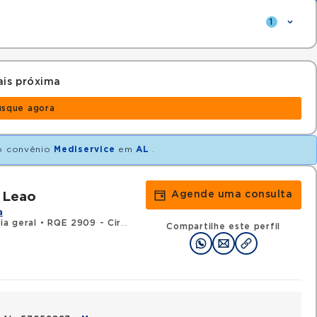
1
is próxima
usque agora
 convênio
Mediservice
em
AL
.
Agende uma consulta
 Leao
a
ia geral
•
RQE 2909 - Cirurgia do aparelho digestivo
•
RQE 4069 -
Compartilhe este perfil