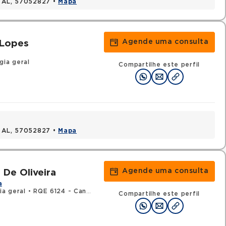
, AL, 57052827 •
Mapa
Agende uma consulta
 Lopes
gia geral
Compartilhe este perfil
, AL, 57052827 •
Mapa
Agende uma consulta
 De Oliveira
a
ia geral
•
RQE 6124 - Cancerologia/cancerologia cirúrgica
Compartilhe este perfil