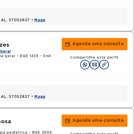
, AL, 57052827 •
Mapa
Agende uma consulta
zes
Geral
ia geral
•
RQE 1439 - Endoscopia digestiva
•
RQE 6220 - Gastroen
Compartilhe este perfil
, AL, 57052827 •
Mapa
Agende uma consulta
bosa
gia pediátrica
•
RQE 3999 - Cirurgia geral