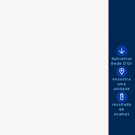
terologia
Aplicativo
Rede D'Or
encontre
uma
unidade
resultado
de
exames