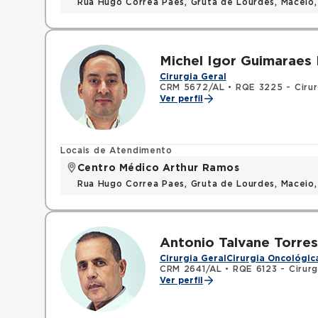
Rua Hugo Correa Paes, Gruta de Lourdes, Maceio
Michel Igor Guimaraes
Cirurgia Geral
CRM 5672/AL
•
RQE 3225 - Cirur
Ver perfil
Locais de Atendimento
Centro Médico Arthur Ramos
Rua Hugo Correa Paes, Gruta de Lourdes, Maceio
Antonio Talvane Torres
Cirurgia Geral
Cirurgia Oncológic
CRM 2641/AL
•
RQE 6123 - Cirurg
Ver perfil