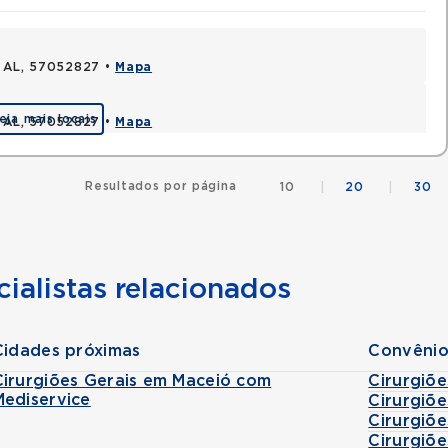
, AL, 57052827 •
Mapa
eja mais locais
, AL, 57052827 •
Mapa
Resultados por página
10
|
20
|
30
ialistas relacionados
Cidades próximas
Convênio
Cirurgiões Gerais em Maceió com
Cirurgiõ
Mediservice
Cirurgiõ
Cirurgiõ
Cirurgiõ