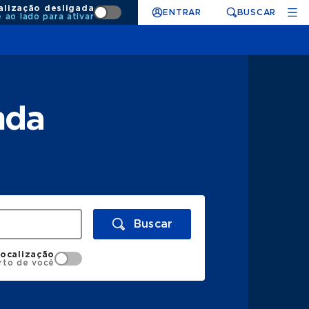
alização desligada
ENTRAR
BUSCAR
e ao lado para ativar
nda
Buscar
localização
rto de você