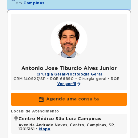
em
Campinas
.
Antonio Jose Tiburcio Alves Junior
Cirurgia Geral
Proctologia Geral
CRM 140927/SP
•
RQE 66890 - Cirurgia geral
•
RQE 66891 - Coloproctologia
Ver perfil
Agende uma consulta
Locais de Atendimento
Centro Médico São Luiz Campinas
Avenida Andrade Neves, Centro, Campinas, SP,
13013161 •
Mapa