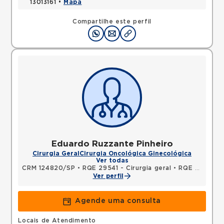
13013161 •
Mapa
Compartilhe este perfil
Eduardo Ruzzante Pinheiro
Cirurgia Geral
Cirurgia Oncológica Ginecológica
Ver todas
CRM 124820/SP
•
RQE 29541 - Cirurgia geral
•
RQE 37818 - Cancerologia/cancerologia cirúrgica
Ver perfil
Agende uma consulta
Locais de Atendimento