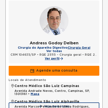
Andress Godoy Delben
Cirurgia do Aparelho Digestivo
Cirurgia Geral
Ver todas
CRM 104635/SP
•
RQE 25115 - Cirurgia geral
•
RQE 26180 - Cirurgia do aparelho digestivo
Ver perfil
Agende uma consulta
Locais de Atendimento
Centro Médico São Luiz Campinas
Avenida Andrade Neves, Centro, Campinas, SP,
13013161 •
Mapa
Centro Médico São Luiz Alphaville
Veja mais locais
Avenida Marcos Penteado de Ulhoa Rodrigues,