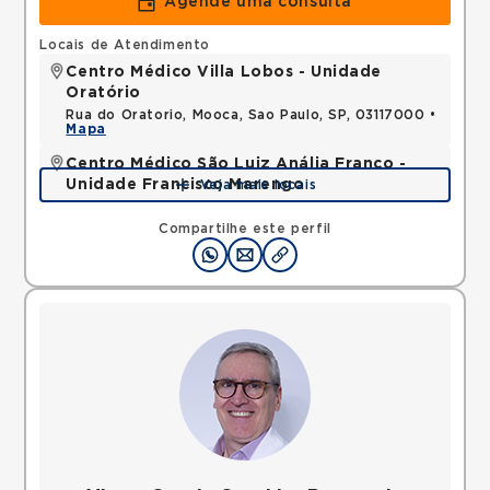
Agende uma consulta
Locais de Atendimento
Centro Médico Villa Lobos - Unidade
Oratório
Rua do Oratorio, Mooca, Sao Paulo, SP, 03117000 •
Mapa
Centro Médico São Luiz Anália Franco -
Unidade Francisco Marengo
Veja mais locais
Rua Francisco Marengo, Tatuape, Sao Paulo, SP,
03313000 •
Mapa
Compartilhe este perfil