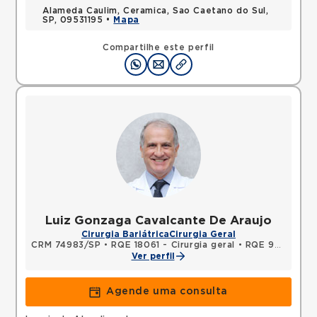
Alameda Caulim, Ceramica, Sao Caetano do Sul,
SP, 09531195 •
Mapa
Compartilhe este perfil
Luiz Gonzaga Cavalcante De Araujo
Cirurgia Bariátrica
Cirurgia Geral
CRM 74983/SP
•
RQE 18061 - Cirurgia geral
•
RQE 92727 - Medicina do trabalho
Ver perfil
Agende uma consulta