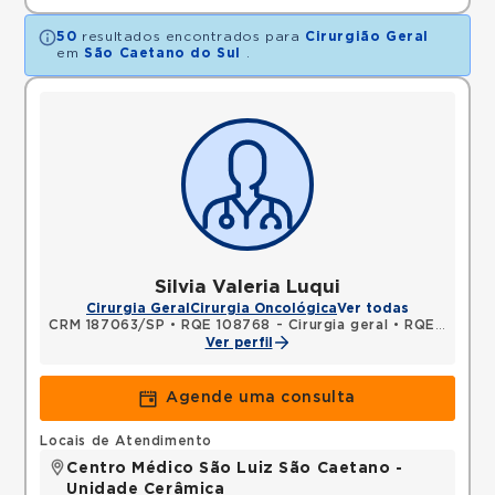
50
resultados encontrados para
Cirurgião Geral
em
São Caetano do Sul
.
Silvia Valeria Luqui
Cirurgia Geral
Cirurgia Oncológica
Ver todas
CRM 187063/SP
•
RQE 108768 - Cirurgia geral
•
RQE 113406 - Cancerologia/cancerologia cirúrgica
Ver perfil
Agende uma consulta
Locais de Atendimento
Centro Médico São Luiz São Caetano -
Unidade Cerâmica