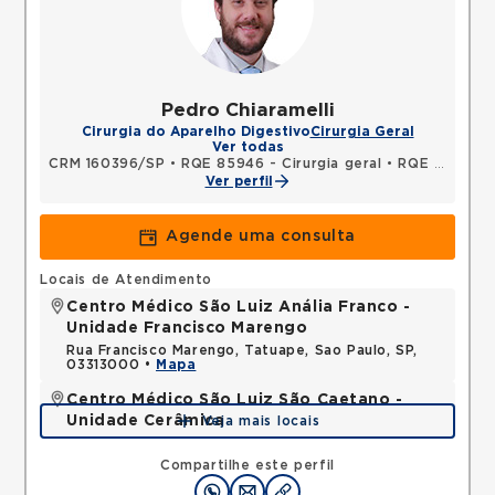
Pedro Chiaramelli
Cirurgia do Aparelho Digestivo
Cirurgia Geral
Ver todas
CRM 160396/SP
•
RQE 85946 - Cirurgia geral
•
RQE 85947 - Cirurgia oncológica
Ver perfil
Agende uma consulta
Locais de Atendimento
Centro Médico São Luiz Anália Franco -
Unidade Francisco Marengo
Rua Francisco Marengo, Tatuape, Sao Paulo, SP,
03313000 •
Mapa
Centro Médico São Luiz São Caetano -
Unidade Cerâmica
Veja mais locais
Alameda Caulim, Ceramica, Sao Caetano do Sul,
SP, 09531195 •
Mapa
Compartilhe este perfil