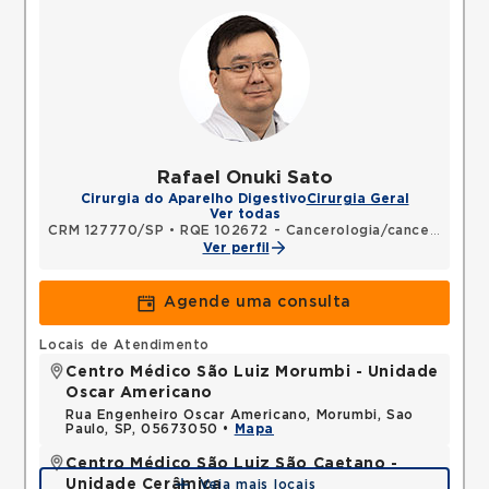
Rafael Onuki Sato
Cirurgia do Aparelho Digestivo
Cirurgia Geral
Ver todas
CRM 127770/SP
•
RQE 102672 - Cancerologia/cancerologia cirúrgica
Ver perfil
Agende uma consulta
Locais de Atendimento
Centro Médico São Luiz Morumbi - Unidade
Oscar Americano
Rua Engenheiro Oscar Americano, Morumbi, Sao
Paulo, SP, 05673050 •
Mapa
Centro Médico São Luiz São Caetano -
Unidade Cerâmica
Veja mais locais