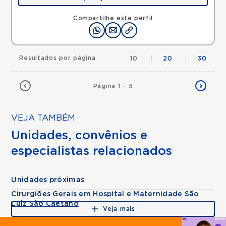
Alameda Caulim, Ceramica, Sao Caetano do Sul,
SP, 09531195 •
Mapa
Compartilhe este perfil
Resultados por página
10
|
20
|
30
Página 1 - 5
VEJA TAMBÉM
Unidades, convênios e
especialistas relacionados
Unidades próximas
Cirurgiões Gerais em Hospital e Maternidade São
Luiz São Caetano
Veja mais