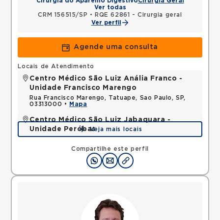
Cirurgia do Aparelho Digestivo
Cirurgia Geral
Ver todas
CRM 156515/SP
•
RQE 62861 - Cirurgia geral
Ver perfil
Agende uma consulta
Locais de Atendimento
Centro Médico São Luiz Anália Franco -
Unidade Francisco Marengo
Rua Francisco Marengo, Tatuape, Sao Paulo, SP,
03313000 •
Mapa
Centro Médico São Luiz Jabaquara -
Unidade Peróbas
Veja mais locais
Rua das Perobas, Jardim Oriental, Sao Paulo, SP,
04321120 •
Mapa
Compartilhe este perfil