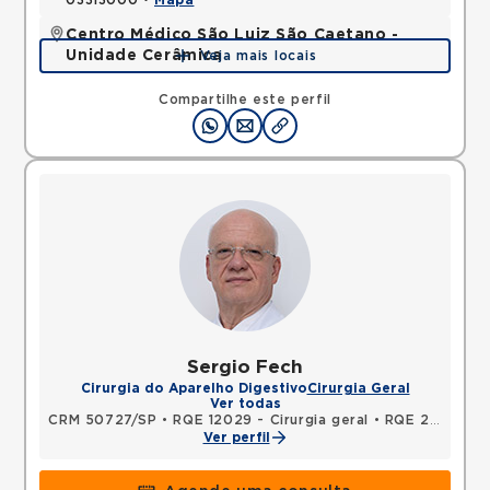
03313000 •
Mapa
Centro Médico São Luiz São Caetano -
Unidade Cerâmica
Veja mais locais
Alameda Caulim, Ceramica, Sao Caetano do Sul,
SP, 09531195 •
Mapa
Compartilhe este perfil
Sergio Fech
Cirurgia do Aparelho Digestivo
Cirurgia Geral
Ver todas
CRM 50727/SP
•
RQE 12029 - Cirurgia geral
•
RQE 21044 - Acupuntura
Ver perfil