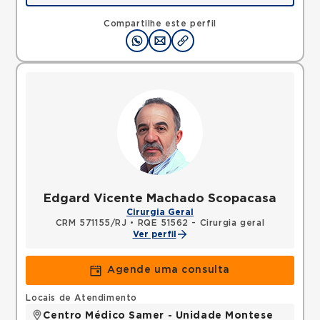
Avenida Tenente-coronel Adalberto Mendes, Vila
Julieta, Resende, RJ, 27520301 •
Mapa
Compartilhe este perfil
Edgard Vicente Machado Scopacasa
Cirurgia Geral
CRM 571155/RJ
•
RQE 51562 - Cirurgia geral
Ver perfil
Agende uma consulta
Locais de Atendimento
Centro Médico Samer - Unidade Montese