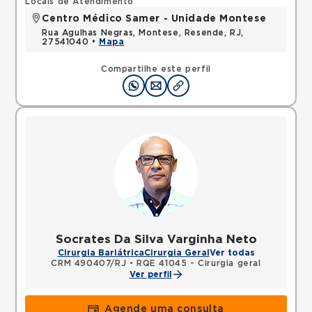
Locais de Atendimento
Centro Médico Samer - Unidade Montese
Rua Agulhas Negras, Montese, Resende, RJ,
27541040 •
Mapa
Compartilhe este perfil
Socrates Da Silva Varginha Neto
Cirurgia Bariátrica
Cirurgia Geral
Ver todas
CRM 490407/RJ
•
RQE 41045 - Cirurgia geral
Ver perfil
Agende uma consulta