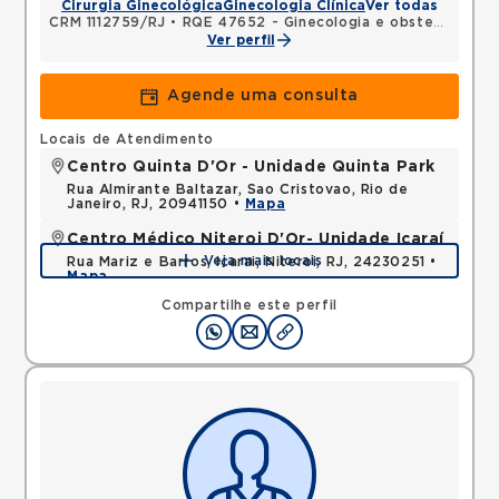
Cirurgia Ginecológica
Ginecologia Clínica
Ver todas
CRM 1112759/RJ
•
RQE 47652 - Ginecologia e obstetrícia
Ver perfil
Agende uma consulta
Locais de Atendimento
Centro Quinta D'Or - Unidade Quinta Park
Rua Almirante Baltazar, Sao Cristovao, Rio de
Janeiro, RJ, 20941150 •
Mapa
Centro Médico Niteroi D'Or- Unidade Icaraí
Veja mais locais
Rua Mariz e Barros, Icarai, Niteroi, RJ, 24230251 •
Mapa
Compartilhe este perfil