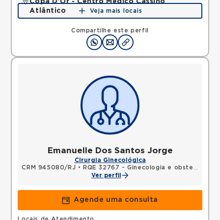
Copa D'Or - Centro Médico Cassino
Atlântico
Veja mais locais
Avenida Atlantica, Copacabana, Rio de Janeiro, RJ,
22070002 •
Mapa
Compartilhe este perfil
Emanuelle Dos Santos Jorge
Cirurgia Ginecológica
CRM 945080/RJ
•
RQE 32767 - Ginecologia e obstetrícia
Ver perfil
Agende uma consulta
Locais de Atendimento