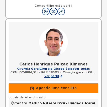
Compartilhe este perfil
Carlos Henrique Paixao Ximenes
Cirurgia Geral
Cirurgia Ginecológica
Ver todas
CRM 1024884/RJ
•
RQE 38603 - Cirurgia geral
•
RQE 38604 - Cirurgia oncológica
Ver perfil
Agende uma consulta
Locais de Atendimento
Centro Médico Niteroi D'Or- Unidade Icaraí