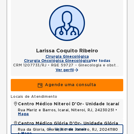
Larissa Coquito Ribeiro
Cirurgia Ginecológica
Cirurgia Oncológica Ginecológica
Ver todas
CRM 1207733/RJ
•
RQE 59727 - Ginecologia e obstetrícia
Ver perfil
Agende uma consulta
Locais de Atendimento
Centro Médico Niteroi D'Or- Unidade Icaraí
Rua Mariz e Barros, Icarai, Niteroi, RJ, 24230251 •
Mapa
Centro Médico Glória D'Or- Unidade Glória
Veja mais locais
Rua da Gloria, Gloria, Rio de Janeiro, RJ, 20241180
•
Mapa