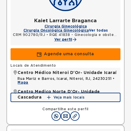
Kaiet Larrarte Braganca
Cirurgia Ginecológica
Cirurgia Oncológica Ginecológica
Ver todas
CRM 902780/RJ
•
RQE 41838 - Ginecologia e obstetrícia
Ver perfil
Agende uma consulta
Locais de Atendimento
Centro Médico Niteroi D'Or- Unidade Icaraí
Rua Mariz e Barros, Icarai, Niteroi, RJ, 24230251 •
Mapa
Centro Medico Norte D'Or- Unidade
Cascadura
Veja mais locais
Rua Carolina Machado, Cascadura, Rio de Janeiro,
RJ, 21350135 •
Mapa
Compartilhe este perfil