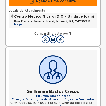
Agende uma consulta
Locais de Atendimento
Centro Médico Niteroi D'Or- Unidade Icaraí
Rua Mariz e Barros, Icarai, Niteroi, RJ, 24230251 •
Mapa
Compartilhe este perfil
Guilherme Bastos Crespo
Cirurgia Ginecológica
Cirurgia Oncológica do Aparelho Digestivo
Ver todas
CRM 1093010/RJ
•
RQE 55547 - Cirurgia oncológica
•
RQE 62