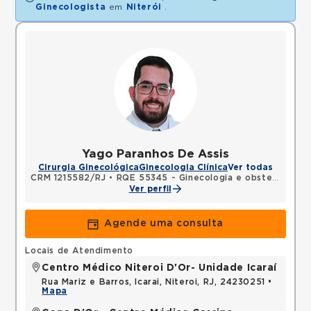
Ginecologista
em
Niterói
.
Yago Paranhos De Assis
Cirurgia Ginecológica
Ginecologia Clínica
Ver todas
CRM 1215582/RJ
•
RQE 55345 - Ginecologia e obstetrícia
Ver perfil
Agende uma consulta
Locais de Atendimento
Centro Médico Niteroi D'Or- Unidade Icaraí
Rua Mariz e Barros, Icarai, Niteroi, RJ, 24230251 •
Mapa