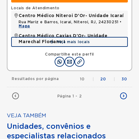
Locais de Atendimento
Centro Médico Niteroi D'Or- Unidade Icaraí
Rua Mariz e Barros, Icarai, Niteroi, RJ, 24230251 •
Mapa
Centro Médico Caxias D'Or- Unidade
Marechal Floriano I
Veja mais locais
Avenida Perimetral Marechal Floriano, Jardim Vinte
e Cinco de Agosto, Duque de Caxias, RJ,
Compartilhe este perfil
25075025 •
Mapa
Resultados por página
10
|
20
|
30
Página 1 - 2
VEJA TAMBÉM
Unidades, convênios e
especialistas relacionados