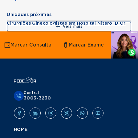
Unidades próximas
Cirurgiões Ginecologistas em Hospital Niterói D'Or
Veja mais
Agende
Marcar Consulta
Marcar Exame
por
Whatsapp
Central
3003-3230
HOME