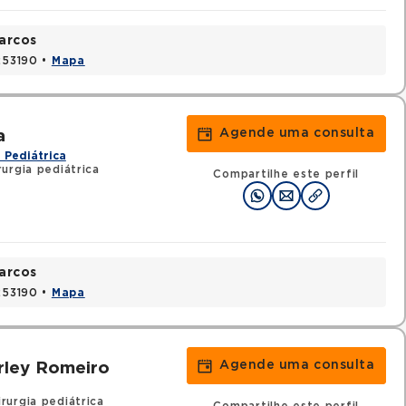
arcos
1253190 •
Mapa
Agende uma consulta
a
 Pediátrica
urgia pediátrica
Compartilhe este perfil
arcos
1253190 •
Mapa
Agende uma consulta
rley Romeiro
rurgia pediátrica