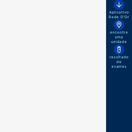
Aplicativo
Rede D'Or
encontre
uma
unidade
resultado
de
exames