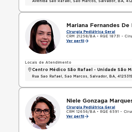
Avenida Sao Rafael, Sao Marcos, Salvador, BA, 4
Mariana Fernandes De 
Cirurgia Pediátrica Geral
CRM 21258/BA
•
RQE 18731 - Cir
Ver perfil
Locais de Atendimento
Centro Médico São Rafael - Unidade São M
Rua Sao Rafael, Sao Marcos, Salvador, BA, 412531
Niele Gonzaga Marque
Cirurgia Pediátrica Geral
CRM 12656/BA
•
RQE 6591 - Ciru
Ver perfil