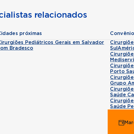
ialistas relacionados
Cidades próximas
Convênio
Cirurgiões Pediátricos Gerais em Salvador
Cirurgiõ
com Bradesco
SulAméri
Cirurgiõ
Mediserv
Cirurgiõ
Porto Sa
Cirurgiõ
Grupo Am
Cirurgiõ
Saúde Ca
Cirurgiõ
Saúde Pe
Mar