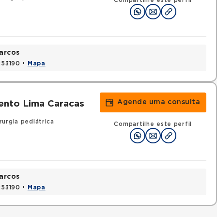
Compartilhe este perfil
arcos
1253190 •
Mapa
Agende uma consulta
ento Lima Caracas
rurgia pediátrica
Compartilhe este perfil
arcos
1253190 •
Mapa