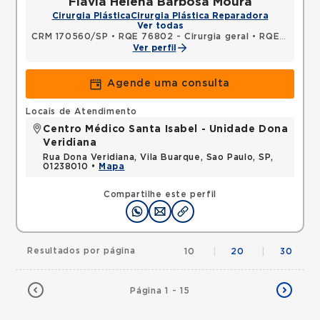
Flavia Helena Barbosa Moura
Cirurgia Plástica
Cirurgia Plástica Reparadora
Ver todas
CRM 170560/SP
•
RQE 76802 - Cirurgia geral
•
RQE 100120 - Cirurgia plástica
Ver perfil
Agende uma consulta
Locais de Atendimento
Centro Médico Santa Isabel - Unidade Dona
Veridiana
Rua Dona Veridiana, Vila Buarque, Sao Paulo, SP,
01238010 •
Mapa
Compartilhe este perfil
Resultados por página
10
|
20
|
30
Página 1 - 15