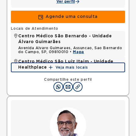
Ver perfil
Agende uma consulta
Locais de Atendimento
Centro Médico São Bernardo - Unidade
Álvaro Guimarães
Avenida Alvaro Guimaraes, Assuncao, Sao Bernardo
do Campo, SP, 09810010 •
Mapa
Centro Médico São Luiz Itaim - Unidade
Healthplace
Veja mais locais
Rua Doutor Alceu de Campos Rodrigues, Vila Nova
Conceicao, Sao Paulo, SP, 04544000 •
Mapa
Compartilhe este perfil