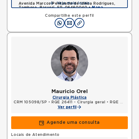
Veja mais locais
Avenida Marcos Penteado de Ulhoa Rodrigues,
Tambore, Barueri, SP, 06460040 •
Mapa
Compartilhe este perfil
Mauricio Orel
Cirurgia Plástica
CRM 105098/SP
•
RQE 26411 - Cirurgia geral
•
RQE 26412 - Cirurgia plástica
Ver perfil
Agende uma consulta
Locais de Atendimento