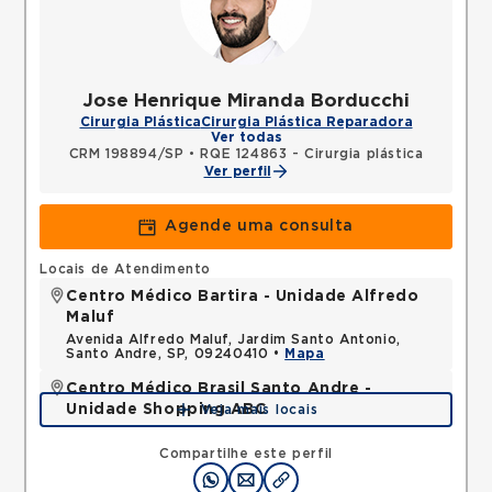
Jose Henrique Miranda Borducchi
Cirurgia Plástica
Cirurgia Plástica Reparadora
Ver todas
CRM 198894/SP
•
RQE 124863 - Cirurgia plástica
Ver perfil
Agende uma consulta
Locais de Atendimento
Centro Médico Bartira - Unidade Alfredo
Maluf
Avenida Alfredo Maluf, Jardim Santo Antonio,
Santo Andre, SP, 09240410 •
Mapa
Centro Médico Brasil Santo Andre -
Unidade Shopping ABC
Veja mais locais
Avenida Pereira Barreto, Vila Gilda, Santo Andre,
SP, 09190210 •
Mapa
Compartilhe este perfil