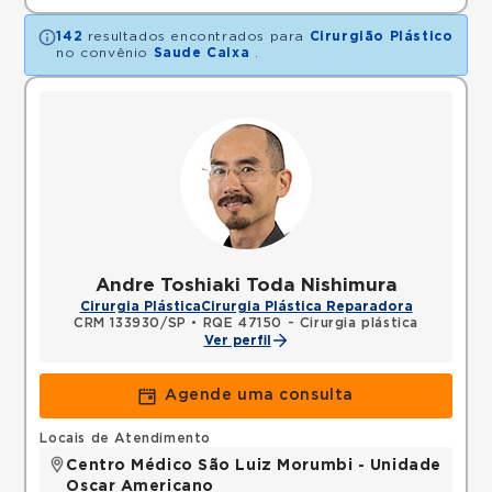
142
resultados encontrados para
Cirurgião Plástico
no convênio
Saude Caixa
.
Andre Toshiaki Toda Nishimura
Cirurgia Plástica
Cirurgia Plástica Reparadora
CRM 133930/SP
•
RQE 47150 - Cirurgia plástica
Ver perfil
Agende uma consulta
Locais de Atendimento
Centro Médico São Luiz Morumbi - Unidade
Oscar Americano