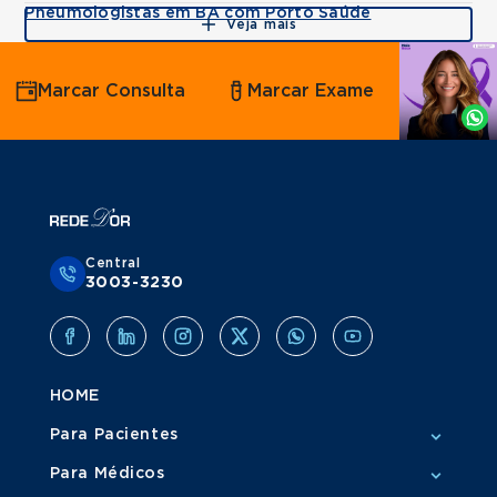
Pneumologistas em BA com Porto Saúde
Veja mais
Agende
Marcar Consulta
Marcar Exame
por
Whatsapp
Central
3003-3230
HOME
Para Pacientes
Para Médicos