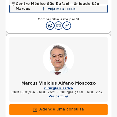
Centro Médico São Rafael - Unidade São
Marcos
Veja mais locais
Rua Sao Rafael, Sao Marcos, Salvador, BA,
41253190 •
Mapa
Compartilhe este perfil
Marcus Vinicius Alfano Moscozo
Cirurgia Plástica
CRM 8601/BA
•
RQE 2621 - Cirurgia geral
•
RQE 2730 - Cirurgia plástica
Ver perfil
Agende uma consulta