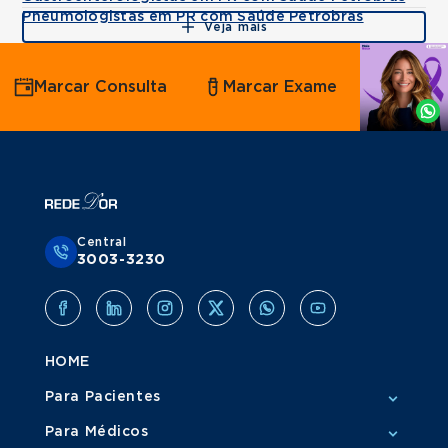
Pneumologistas em PR com Saúde Petrobras
Veja mais
Agende
Marcar Consulta
Marcar Exame
por
Whatsapp
Central
3003-3230
HOME
Para Pacientes
Para Médicos