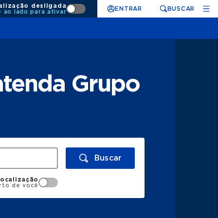
alização desligada
ENTRAR
BUSCAR
e ao lado para ativar
 atenda Grupo
Buscar
localização
rto de você