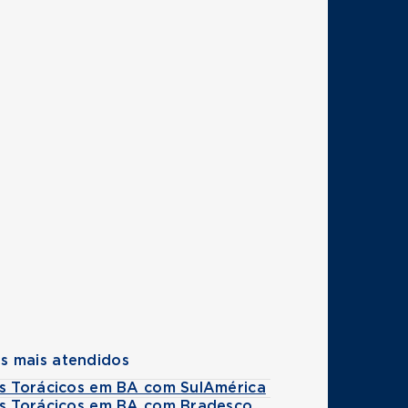
s mais atendidos
es Torácicos em BA com SulAmérica
es Torácicos em BA com Bradesco