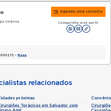
Agende uma consulta
do
gia torácica
Compartilhe este perfil
 41950275 •
Mapa
ialistas relacionados
Cidades próximas
Convênio
Cirurgiões Torácicos em Salvador com
Cirurgiõ
Grupo Amil
Cirurgiõ