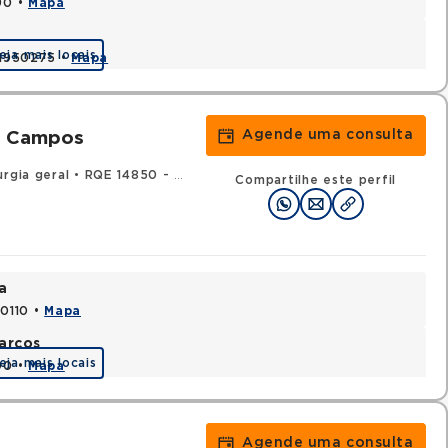
90 •
Mapa
eja mais locais
 41950275 •
Mapa
Agende uma consulta
e Campos
rgia geral
•
RQE 14850 - Cirurgia torácica
Compartilhe este perfil
a
70110 •
Mapa
arcos
eja mais locais
90 •
Mapa
Agende uma consulta