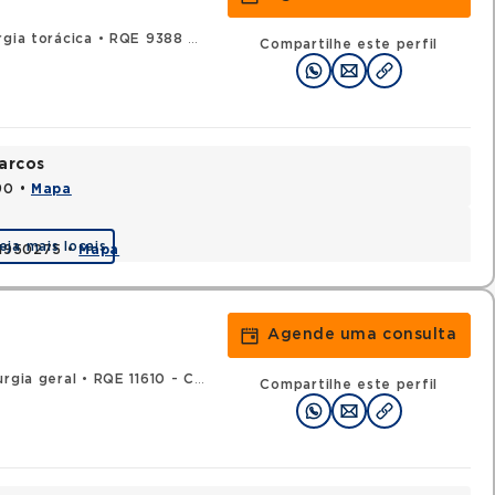
gia torácica
•
RQE 9388 - Cirurgia geral
Compartilhe este perfil
arcos
90 •
Mapa
eja mais locais
 41950275 •
Mapa
Agende uma consulta
urgia geral
•
RQE 11610 - Cirurgia torácica
Compartilhe este perfil