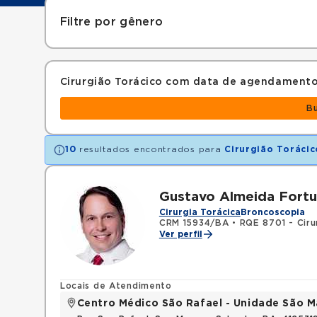
Filtre por gênero
Cirurgião Torácico com data de agendamento
B
10
resultados encontrados para
Cirurgião Torácic
Gustavo Almeida Fort
Cirurgia Torácica
Broncoscopia
CRM 15934/BA
•
RQE 8701 - Ciru
Ver perfil
Locais de Atendimento
Centro Médico São Rafael - Unidade São M