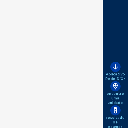
Aplicativo
Rede D'Or
encontre
uma
unidade
resultado
de
exames