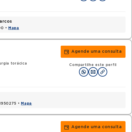
arcos
90 •
Mapa
Agende uma consulta
urgia torácica
Compartilhe este perfil
 41950275 •
Mapa
Agende uma consulta