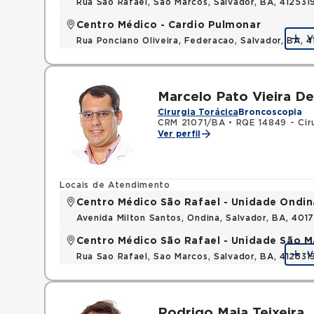
Rua Sao Rafael, Sao Marcos, Salvador, BA, 412531
Centro Médico - Cardio Pulmonar
V
Rua Ponciano Oliveira, Federacao, Salvador, BA,
Marcelo Pato Vieira D
Cirurgia Torácica
Broncoscopia
CRM 21071/BA
•
RQE 14849 - Ciru
Ver perfil
Locais de Atendimento
Centro Médico São Rafael - Unidade Ondin
Avenida Milton Santos, Ondina, Salvador, BA, 401
Centro Médico São Rafael - Unidade São M
V
Rua Sao Rafael, Sao Marcos, Salvador, BA, 412531
Rodrigo Maia Teixeira