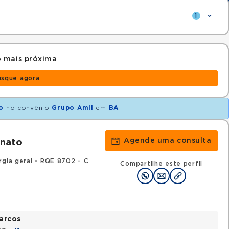
1
 mais próxima
usque agora
o
no convênio
Grupo Amil
em
BA
.
Agende uma consulta
unato
rgia geral
•
RQE 8702 - Cirurgia torácica
Compartilhe este perfil
arcos