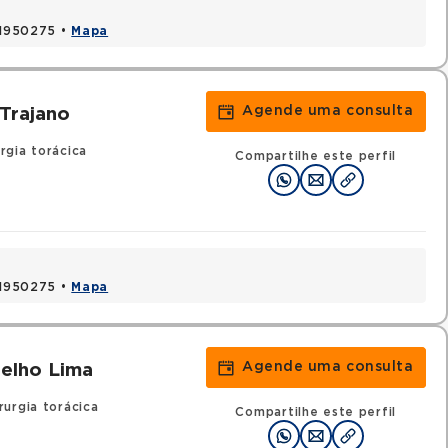
 41950275 •
Mapa
Agende uma consulta
Trajano
rgia torácica
Compartilhe este perfil
 41950275 •
Mapa
Agende uma consulta
oelho Lima
rurgia torácica
Compartilhe este perfil