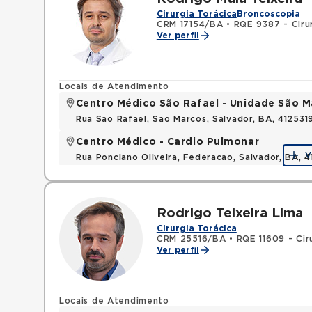
Cirurgia Torácica
Broncoscopia
CRM 17154/BA
•
RQE 9387 - Cirur
Ver perfil
Locais de Atendimento
Centro Médico São Rafael - Unidade São M
Rua Sao Rafael, Sao Marcos, Salvador, BA, 412531
Centro Médico - Cardio Pulmonar
V
Rua Ponciano Oliveira, Federacao, Salvador, BA,
Rodrigo Teixeira Lima
Cirurgia Torácica
CRM 25516/BA
•
RQE 11609 - Cir
Ver perfil
Locais de Atendimento