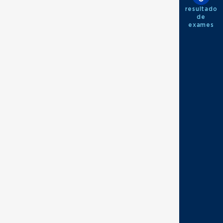
resultado
de
exames