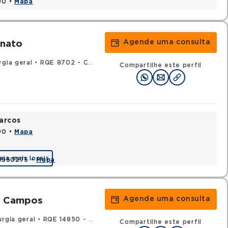
90 •
Mapa
Agende uma consulta
unato
rgia geral
•
RQE 8702 - Cirurgia torácica
Compartilhe este perfil
arcos
90 •
Mapa
eja mais locais
 41950275 •
Mapa
Agende uma consulta
e Campos
rgia geral
•
RQE 14850 - Cirurgia torácica
Compartilhe este perfil