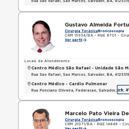
Rua Sao Rafael, Sao Marcos, Salvador, BA, 412531
Gustavo Almeida Fort
Cirurgia Torácica
Broncoscopia
CRM 15934/BA
•
RQE 8701 - Ciru
Ver perfil
Locais de Atendimento
Centro Médico São Rafael - Unidade São M
Rua Sao Rafael, Sao Marcos, Salvador, BA, 412531
Centro Médico - Cardio Pulmonar
V
Rua Ponciano Oliveira, Federacao, Salvador, BA,
Marcelo Pato Vieira D
Cirurgia Torácica
Broncoscopia
CRM 21071/BA
•
RQE 14849 - Ciru
Ver perfil