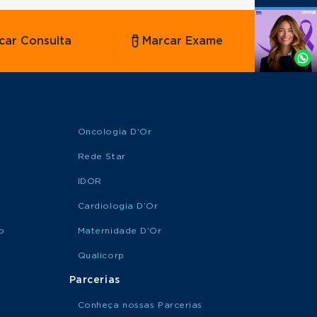
Agende
car Consulta
Marcar Exame
por
Whatsapp
Oncologia D'Or
Rede Star
IDOR
Cardiologia D’Or
o
Maternidade D'Or
Qualicorp
Parcerias
Conheça nossas Parcerias