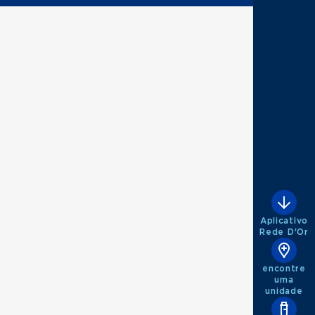
Aplicativo
Rede D'Or
encontre
uma
unidade