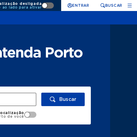
alização desligada
ENTRAR
BUSCAR
e ao lado para ativar
atenda Porto
Buscar
localização
rto de você