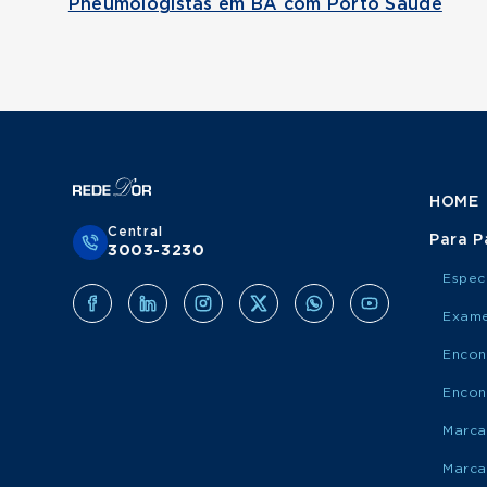
Pneumologistas em BA com Porto Saúde
HOME
Central
Para P
3003-3230
Espec
Exame
Encon
Encon
Marca
Marca