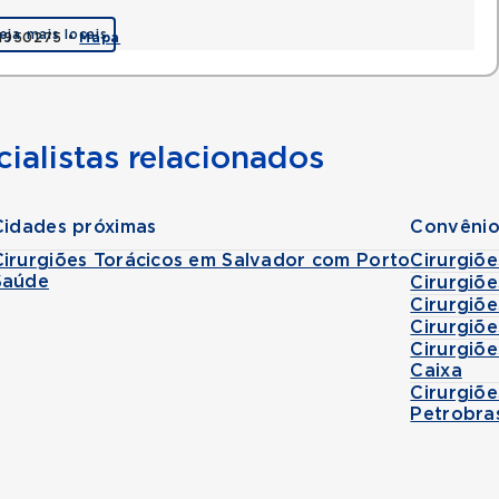
eja mais locais
 41950275 •
Mapa
ialistas relacionados
Cidades próximas
Convênio
Cirurgiões Torácicos em Salvador com Porto
Cirurgiõ
Saúde
Cirurgiõ
Cirurgiõ
Cirurgiõ
Cirurgiõ
Caixa
Cirurgiõ
Petrobra