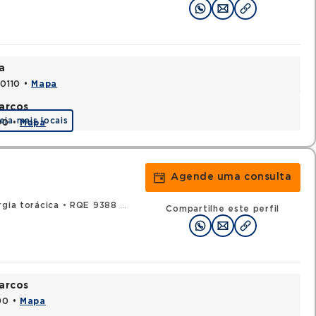
a
70110 •
Mapa
arcos
eja mais locais
90 •
Mapa
Agende uma consulta
gia torácica
•
RQE 9388 - Cirurgia geral
Compartilhe este perfil
arcos
90 •
Mapa