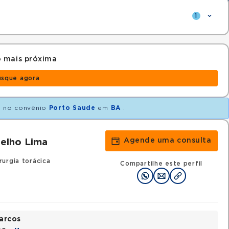
1
 mais próxima
usque agora
o
no convênio
Porto Saude
em
BA
.
Agende uma consulta
oelho Lima
rurgia torácica
Compartilhe este perfil
arcos