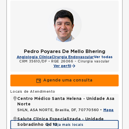
Pedro Poyares De Mello Bhering
Angiologia Clínica
Cirurgia Endovascular
Ver todas
CRM 35610/DF
•
RQE 26066 - Cirurgia vascular
Ver perfil
Agende uma consulta
Locais de Atendimento
Centro Médico Santa Helena - Unidade Asa
Norte
SHLN, ASA NORTE, Brasilia, DF, 70770560 •
Mapa
Salute Clínica Especializada - Unidade
Sobradinho Qd 12
Veja mais locais