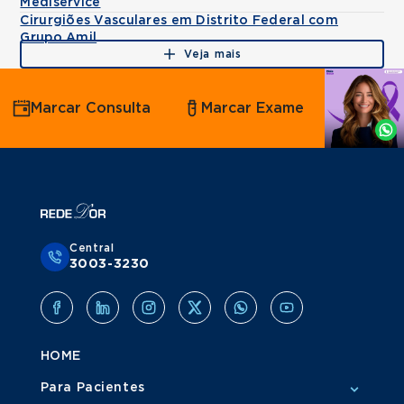
Mediservice
Cirurgiões Vasculares em Distrito Federal com
Grupo Amil
Veja mais
Agende
Marcar Consulta
Marcar Exame
por
Whatsapp
Central
3003-3230
HOME
Para Pacientes