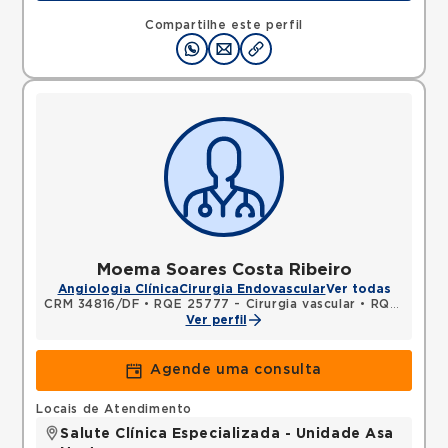
QUADRA, SOBRADINHO, Brasilia, DF, 73010120 •
Mapa
Compartilhe este perfil
Moema Soares Costa Ribeiro
Angiologia Clínica
Cirurgia Endovascular
Ver todas
CRM 34816/DF
•
RQE 25777 - Cirurgia vascular
•
RQE 25779 - Cirurgia geral
Ver perfil
Agende uma consulta
Locais de Atendimento
Salute Clínica Especializada - Unidade Asa