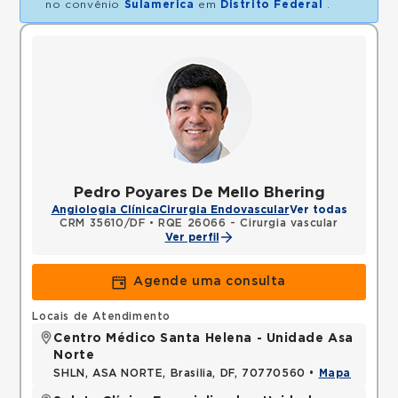
no convênio
Sulamerica
em
Distrito Federal
.
Pedro Poyares De Mello Bhering
Angiologia Clínica
Cirurgia Endovascular
Ver todas
CRM 35610/DF
•
RQE 26066 - Cirurgia vascular
Ver perfil
Agende uma consulta
Locais de Atendimento
Centro Médico Santa Helena - Unidade Asa
Norte
SHLN, ASA NORTE, Brasilia, DF, 70770560 •
Mapa