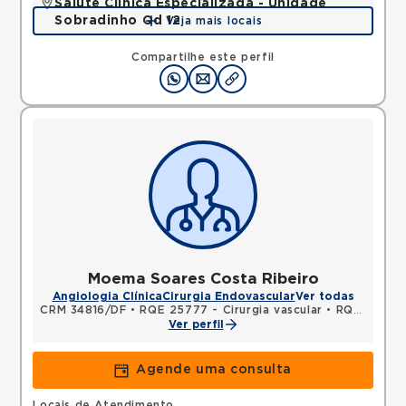
Salute Clínica Especializada - Unidade
Sobradinho Qd 12
Veja mais locais
QUADRA, SOBRADINHO, Brasilia, DF, 73010120 •
Mapa
Compartilhe este perfil
Moema Soares Costa Ribeiro
Angiologia Clínica
Cirurgia Endovascular
Ver todas
CRM 34816/DF
•
RQE 25777 - Cirurgia vascular
•
RQE 25779 - Cirurgia geral
Ver perfil
Agende uma consulta
Locais de Atendimento