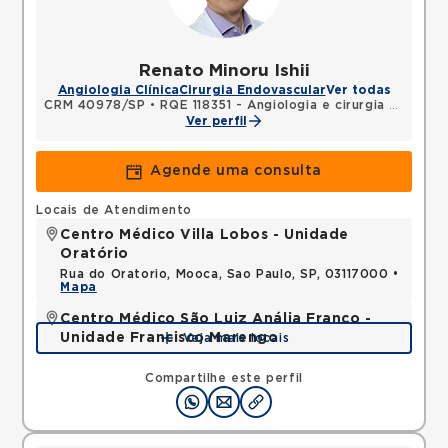
Renato Minoru Ishii
Angiologia Clínica
Cirurgia Endovascular
Ver todas
CRM 40978/SP
•
RQE 118351 - Angiologia e cirurgia vascular
Ver perfil
Agende uma consulta
Locais de Atendimento
Centro Médico Villa Lobos - Unidade
Oratório
Rua do Oratorio, Mooca, Sao Paulo, SP, 03117000 •
Mapa
Centro Médico São Luiz Anália Franco -
Unidade Francisco Marengo
Veja mais locais
Rua Francisco Marengo, Tatuape, Sao Paulo, SP,
03313000 •
Mapa
Compartilhe este perfil