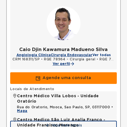
Caio Djin Kawamura Madueno Silva
Angiologia Clínica
Cirurgia Endovascular
Ver todas
CRM 168311/SP
•
RQE 78964 - Cirurgia geral
•
RQE 78965 - Cirurgia vascular
Ver perfil
Agende uma consulta
Locais de Atendimento
Centro Médico Villa Lobos - Unidade
Oratório
Rua do Oratorio, Mooca, Sao Paulo, SP, 03117000 •
Mapa
Centro Medico São Luiz Analia Franco -
Unidade Francisco Marengo
Veja mais locais