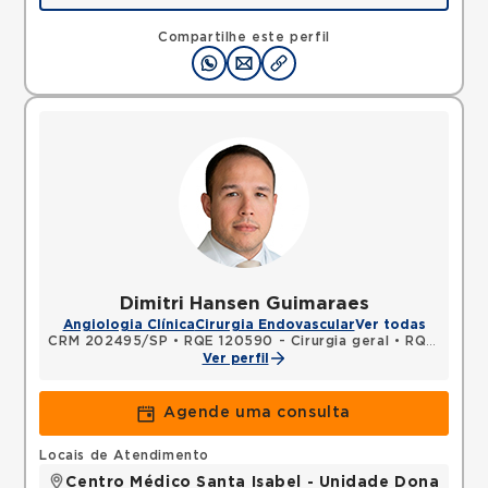
Rua Francisco Marengo, Tatuape, Sao Paulo, SP,
03313001 •
Mapa
Compartilhe este perfil
Dimitri Hansen Guimaraes
Angiologia Clínica
Cirurgia Endovascular
Ver todas
CRM 202495/SP
•
RQE 120590 - Cirurgia geral
•
RQE 123648 - Cirurgia vascular
Ver perfil
Agende uma consulta
Locais de Atendimento
Centro Médico Santa Isabel - Unidade Dona