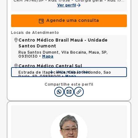
CRM 74746/SP
•
RQE 17638 - Cirurgia geral
•
RQE 17700 - Angiologia
Ver perfil
Agende uma consulta
Locais de Atendimento
Centro Médico Brasil Mauá - Unidade
Santos Dumont
Rua Santos Dumont, Vila Bocaina, Maua, SP,
09310130 •
Mapa
Centro Médico Central Sul
Veja mais locais
Estrada de Itapecerica, Capao Redondo, Sao
Paulo, SP, 05858001 •
Mapa
Compartilhe este perfil