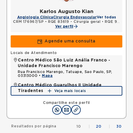
Karlos Augusto Kian
Angiologia Clínica
Cirurgia Endovascular
Ver todas
CRM 176967/SP
•
RQE 83619 - Cirurgia geral
•
RQE 94960 - Cirurgia vascular
Ver perfil
Agende uma consulta
Locais de Atendimento
Centro Médico São Luiz Anália Franco -
Unidade Francisco Marengo
Rua Francisco Marengo, Tatuape, Sao Paulo, SP,
03313000 •
Mapa
Centro Médico Guarulhos II Unidade
Tiradentes
Veja mais locais
Avenida Tiradentes, Jardim Guarulhos, Guarulhos,
SP, 07090000 •
Mapa
Compartilhe este perfil
Resultados por página
10
|
20
|
30