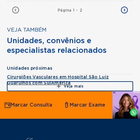
Página 1 - 2
VEJA TAMBÉM
Unidades, convênios e
especialistas relacionados
Unidades próximas
Cirurgiões Vasculares em Hospital São Luiz
Guarulhos com SulAmérica
Veja mais
Agende
Marcar Consulta
Marcar Exame
por
Whatsapp