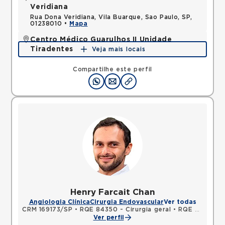
Veridiana
Rua Dona Veridiana, Vila Buarque, Sao Paulo, SP,
01238010 •
Mapa
Centro Médico Guarulhos II Unidade
Tiradentes
Veja mais locais
Avenida Tiradentes, Jardim Guarulhos, Guarulhos,
SP, 07090000 •
Mapa
Compartilhe este perfil
Henry Farcait Chan
Angiologia Clínica
Cirurgia Endovascular
Ver todas
CRM 169173/SP
•
RQE 84350 - Cirurgia geral
•
RQE 84351 - Cirurgia vascular
Ver perfil