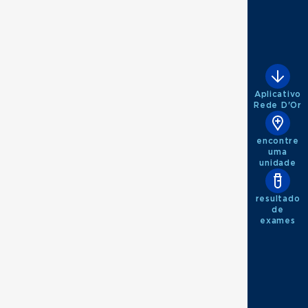
Aplicativo
Rede D'Or
ar
encontre
uma
unidade
resultado
de
exames