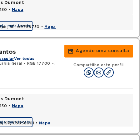
tos Dumont
0130 •
Mapa
eja mais locais
ampo, SP, 09750730 •
Mapa
Agende uma consulta
antos
ascular
Ver todas
urgia geral
•
RQE 17700 - Angiologia
•
RQE 17701 - Cirurgia vascul
Compartilhe este perfil
tos Dumont
0130 •
Mapa
eja mais locais
lo, SP, 05858001 •
Mapa