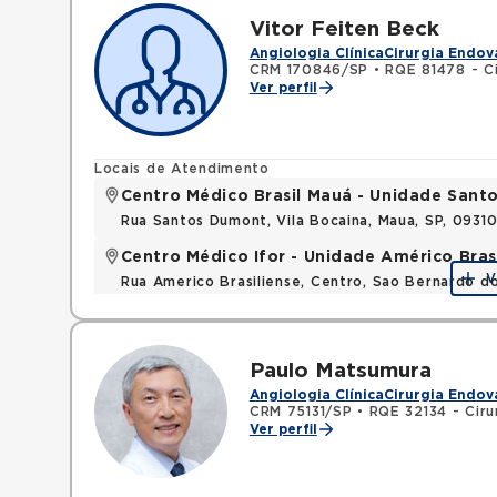
Vitor Feiten Beck
Angiologia Clínica
Cirurgia Endov
CRM 170846/SP
•
RQE 81478 - Ci
Ver perfil
Locais de Atendimento
Centro Médico Brasil Mauá - Unidade San
Rua Santos Dumont, Vila Bocaina, Maua, SP, 0931
Centro Médico Ifor - Unidade Américo Bras
V
Rua Americo Brasiliense, Centro, Sao Bernardo d
Paulo Matsumura
Angiologia Clínica
Cirurgia Endov
CRM 75131/SP
•
RQE 32134 - Ciru
Ver perfil