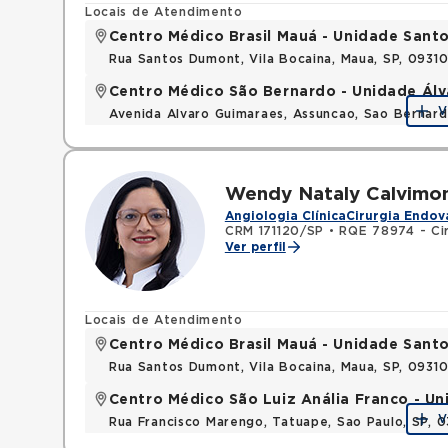
Locais de Atendimento
Centro Médico Brasil Mauá - Unidade San
Rua Santos Dumont, Vila Bocaina, Maua, SP, 0931
Centro Médico São Bernardo - Unidade Ál
V
Avenida Alvaro Guimaraes, Assuncao, Sao Bernar
Wendy Nataly Calvimo
Angiologia Clínica
Cirurgia Endov
CRM 171120/SP
•
RQE 78974 - Cir
Ver perfil
Locais de Atendimento
Centro Médico Brasil Mauá - Unidade San
Rua Santos Dumont, Vila Bocaina, Maua, SP, 0931
Centro Médico São Luiz Anália Franco - U
V
Rua Francisco Marengo, Tatuape, Sao Paulo, SP, 