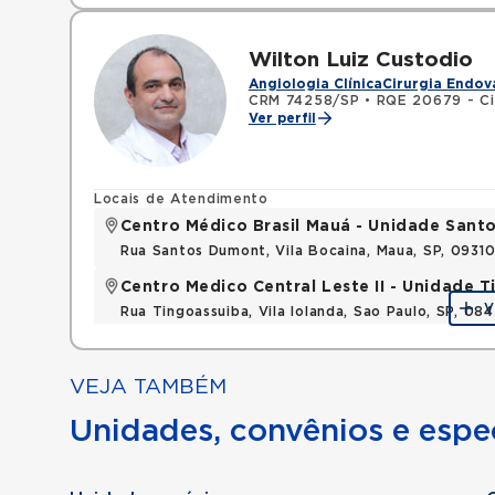
Wilton Luiz Custodio
Angiologia Clínica
Cirurgia Endov
CRM 74258/SP
•
RQE 20679 - Cir
Ver perfil
Locais de Atendimento
Centro Médico Brasil Mauá - Unidade San
Rua Santos Dumont, Vila Bocaina, Maua, SP, 0931
Centro Medico Central Leste II - Unidade 
V
Rua Tingoassuiba, Vila Iolanda, Sao Paulo, SP, 08
VEJA TAMBÉM
Unidades, convênios e espec