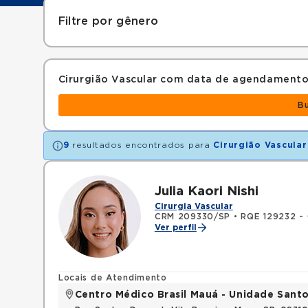
Filtre por gênero
Cirurgião Vascular com data de agendamento
B
9
resultados encontrados para
Cirurgião Vascular
Julia Kaori Nishi
Cirurgia Vascular
CRM 209330/SP
•
RQE 129232 - C
Ver perfil
Locais de Atendimento
Centro Médico Brasil Mauá - Unidade San