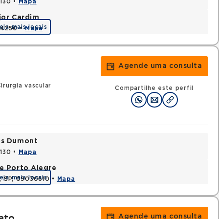
0130 •
Mapa
jor Cardim
eja mais locais
424250 •
Mapa
Agende uma consulta
irurgia vascular
Compartilhe este perfil
tos Dumont
0130 •
Mapa
e Porto Alegre
eja mais locais
e, SP, 09030610 •
Mapa
Agende uma consulta
ato