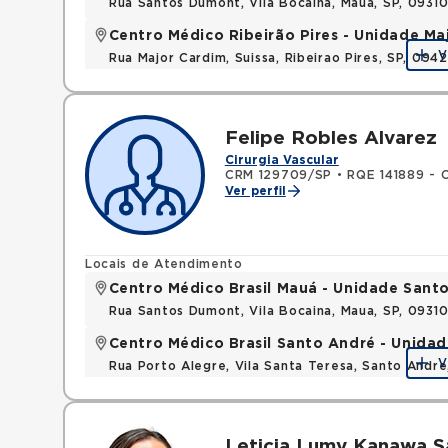
Rua Santos Dumont, Vila Bocaina, Maua, SP, 0931
Centro Médico Ribeirão Pires - Unidade Ma
V
Rua Major Cardim, Suissa, Ribeirao Pires, SP, 09
Felipe Robles Alvarez
Cirurgia Vascular
CRM 129709/SP
•
RQE 141889 - C
Ver perfil
Locais de Atendimento
Centro Médico Brasil Mauá - Unidade San
Rua Santos Dumont, Vila Bocaina, Maua, SP, 0931
Centro Médico Brasil Santo André - Unidad
V
Rua Porto Alegre, Vila Santa Teresa, Santo Andr
Leticia Lumy Kanawa S