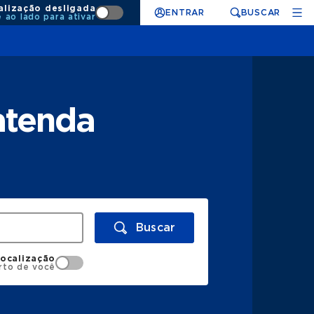
alização desligada
ENTRAR
BUSCAR
e ao lado para ativar
atenda
Buscar
localização
rto de você