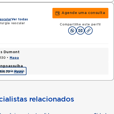
Agende uma consulta
ascular
Ver todas
urgia vascular
Compartilhe este perfil
tos Dumont
0130 •
Mapa
Tingoassuiba
eja mais locais
451030 •
Mapa
ialistas relacionados