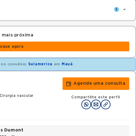
1
 mais próxima
usque agora
no convênio
Sulamerica
em
Mauá
.
Agende uma consulta
irurgia vascular
Compartilhe este perfil
tos Dumont