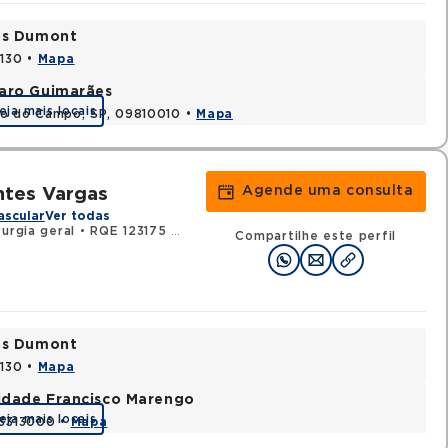
tos Dumont
0130 •
Mapa
varo Guimarães
eja mais locais
do do Campo, SP, 09810010 •
Mapa
Agende uma consulta
ntes Vargas
ascular
Ver todas
urgia geral
•
RQE 123175 - Cirurgia vascular
Compartilhe este perfil
tos Dumont
0130 •
Mapa
nidade Francisco Marengo
eja mais locais
03313000 •
Mapa