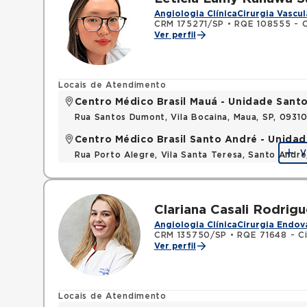
Angiologia Clínica
Cirurgia Vascul
CRM 175271/SP
•
RQE 108555 - Ci
Ver perfil
Locais de Atendimento
Centro Médico Brasil Mauá - Unidade San
Rua Santos Dumont, Vila Bocaina, Maua, SP, 0931
Centro Médico Brasil Santo André - Unidad
V
Rua Porto Alegre, Vila Santa Teresa, Santo Andr
Clariana Casali Rodrig
Angiologia Clínica
Cirurgia Endov
CRM 135750/SP
•
RQE 71648 - Ci
Ver perfil
Locais de Atendimento