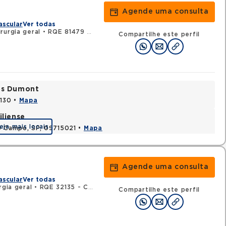
Agende uma consulta
ascular
Ver todas
rurgia geral
•
RQE 81479 - Cirurgia vascular
Compartilhe este perfil
tos Dumont
0130 •
Mapa
iliense
eja mais locais
o Campo, SP, 09715021 •
Mapa
Agende uma consulta
ascular
Ver todas
rgia geral
•
RQE 32135 - Cirurgia vascular
Compartilhe este perfil