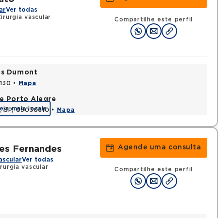
ar
Ver todas
rurgia vascular
Compartilhe este perfil
tos Dumont
0130 •
Mapa
e Porto Alegre
eja mais locais
e, SP, 09030610 •
Mapa
Agende uma consulta
ues Fernandes
ascular
Ver todas
rurgia vascular
Compartilhe este perfil