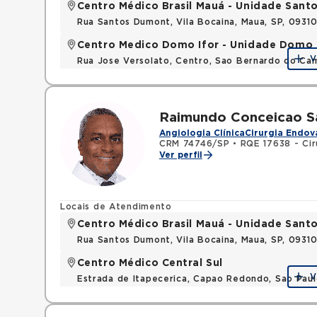
Centro Médico Brasil Mauá - Unidade San
Rua Santos Dumont, Vila Bocaina, Maua, SP, 0931
Centro Medico Domo Ifor - Unidade Domo
V
Rua Jose Versolato, Centro, Sao Bernardo do C
Raimundo Conceicao S
Angiologia Clínica
Cirurgia Endov
CRM 74746/SP
•
RQE 17638 - Cir
Ver perfil
Locais de Atendimento
Centro Médico Brasil Mauá - Unidade San
Rua Santos Dumont, Vila Bocaina, Maua, SP, 0931
Centro Médico Central Sul
V
Estrada de Itapecerica, Capao Redondo, Sao Pau