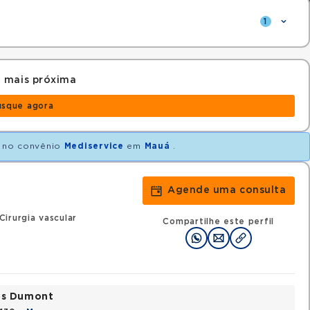
1
 mais próxima
usque agora
no convênio
Mediservice
em
Mauá
.
Agende uma consulta
irurgia vascular
Compartilhe este perfil
tos Dumont