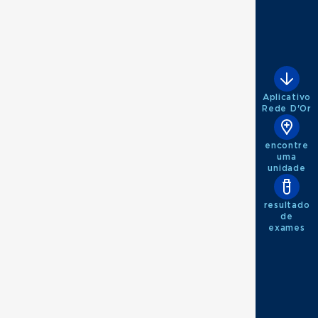
Aplicativo
Rede D'Or
ar
encontre
uma
unidade
resultado
de
exames