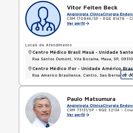
Vitor Feiten Beck
Angiologia Clínica
Cirurgia Endov
CRM 170846/SP
•
RQE 81478 - Ci
Ver perfil
Locais de Atendimento
Centro Médico Brasil Mauá - Unidade San
Rua Santos Dumont, Vila Bocaina, Maua, SP, 0931
Centro Médico Ifor - Unidade Américo Bras
V
Rua Americo Brasiliense, Centro, Sao Bernardo d
Paulo Matsumura
Angiologia Clínica
Cirurgia Endov
CRM 75131/SP
•
RQE 32134 - Ciru
Ver perfil