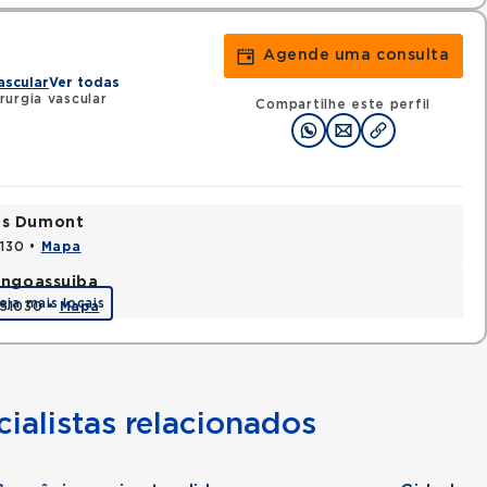
Agende uma consulta
ascular
Ver todas
urgia vascular
Compartilhe este perfil
tos Dumont
0130 •
Mapa
Tingoassuiba
eja mais locais
451030 •
Mapa
ialistas relacionados