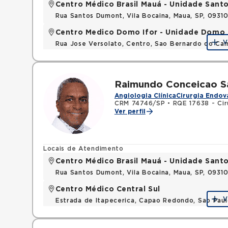
Centro Médico Brasil Mauá - Unidade San
Rua Santos Dumont, Vila Bocaina, Maua, SP, 0931
Centro Medico Domo Ifor - Unidade Domo
V
Rua Jose Versolato, Centro, Sao Bernardo do C
Raimundo Conceicao S
Angiologia Clínica
Cirurgia Endov
CRM 74746/SP
•
RQE 17638 - Cir
Ver perfil
Locais de Atendimento
Centro Médico Brasil Mauá - Unidade San
Rua Santos Dumont, Vila Bocaina, Maua, SP, 0931
Centro Médico Central Sul
V
Estrada de Itapecerica, Capao Redondo, Sao Pau