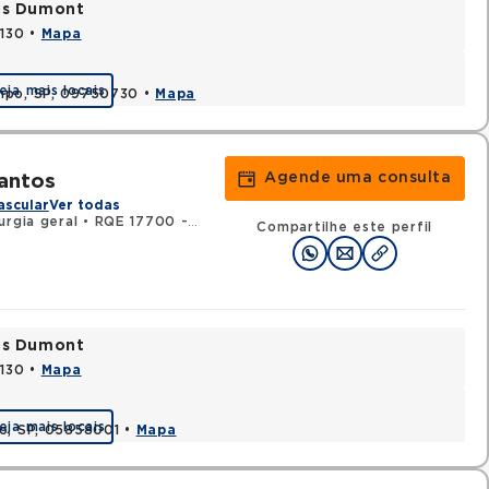
tos Dumont
0130 •
Mapa
eja mais locais
ampo, SP, 09750730 •
Mapa
Agende uma consulta
antos
ascular
Ver todas
urgia geral
•
RQE 17700 - Angiologia
•
RQE 17701 - Cirurgia vascul
Compartilhe este perfil
tos Dumont
0130 •
Mapa
eja mais locais
lo, SP, 05858001 •
Mapa