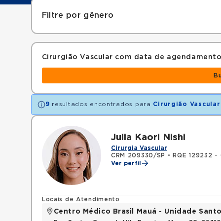
Filtre por gênero
Cirurgião Vascular com data de agendamento
B
9
resultados encontrados para
Cirurgião Vascular
Julia Kaori Nishi
Cirurgia Vascular
CRM 209330/SP
•
RQE 129232 - C
Ver perfil
Locais de Atendimento
Centro Médico Brasil Mauá - Unidade San