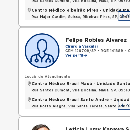
Rua Santos Dumont, Vila Bocaina, Maua, SP, 0931
Centro Médico Ribeirão Pires - Unidade Ma
V
Rua Major Cardim, Suissa, Ribeirao Pires, SP, 09
Felipe Robles Alvarez
Cirurgia Vascular
CRM 129709/SP
•
RQE 141889 - C
Ver perfil
Locais de Atendimento
Centro Médico Brasil Mauá - Unidade San
Rua Santos Dumont, Vila Bocaina, Maua, SP, 0931
Centro Médico Brasil Santo André - Unidad
V
Rua Porto Alegre, Vila Santa Teresa, Santo Andr
Leticia Lumy Kanawa S