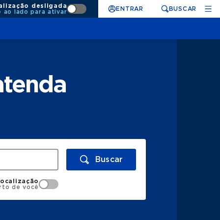
alização desligada
ENTRAR
BUSCAR
e ao lado para ativar
atenda
Buscar
localização
rto de você