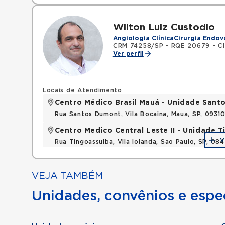
Wilton Luiz Custodio
Angiologia Clínica
Cirurgia Endov
CRM 74258/SP
•
RQE 20679 - Cir
Ver perfil
Locais de Atendimento
Centro Médico Brasil Mauá - Unidade San
Rua Santos Dumont, Vila Bocaina, Maua, SP, 0931
Centro Medico Central Leste II - Unidade 
V
Rua Tingoassuiba, Vila Iolanda, Sao Paulo, SP, 08
VEJA TAMBÉM
Unidades, convênios e espec