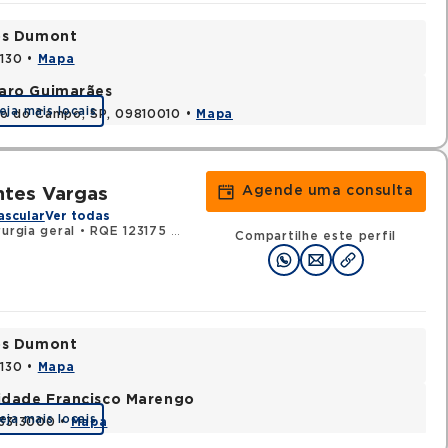
tos Dumont
0130 •
Mapa
varo Guimarães
eja mais locais
do do Campo, SP, 09810010 •
Mapa
Agende uma consulta
ntes Vargas
ascular
Ver todas
urgia geral
•
RQE 123175 - Cirurgia vascular
Compartilhe este perfil
tos Dumont
0130 •
Mapa
nidade Francisco Marengo
eja mais locais
03313000 •
Mapa