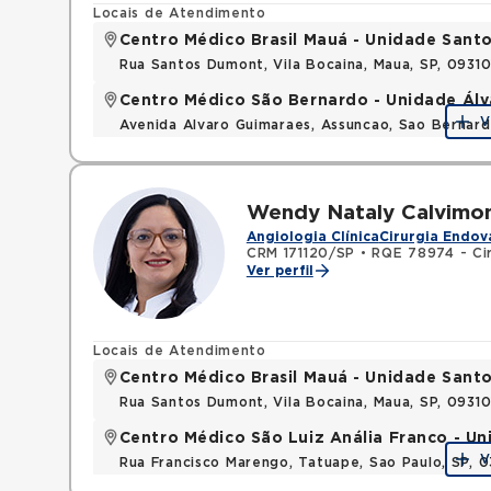
Locais de Atendimento
Centro Médico Brasil Mauá - Unidade San
Rua Santos Dumont, Vila Bocaina, Maua, SP, 0931
Centro Médico São Bernardo - Unidade Ál
V
Avenida Alvaro Guimaraes, Assuncao, Sao Bernar
Wendy Nataly Calvimo
Angiologia Clínica
Cirurgia Endov
CRM 171120/SP
•
RQE 78974 - Cir
Ver perfil
Locais de Atendimento
Centro Médico Brasil Mauá - Unidade San
Rua Santos Dumont, Vila Bocaina, Maua, SP, 0931
Centro Médico São Luiz Anália Franco - U
V
Rua Francisco Marengo, Tatuape, Sao Paulo, SP, 