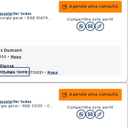
Agende uma consulta
ascular
Ver todas
rurgia geral
•
RQE 81479 - Cirurgia vascular
Compartilhe este perfil
tos Dumont
0130 •
Mapa
iliense
eja mais locais
o Campo, SP, 09715021 •
Mapa
Agende uma consulta
ascular
Ver todas
rgia geral
•
RQE 32135 - Cirurgia vascular
Compartilhe este perfil