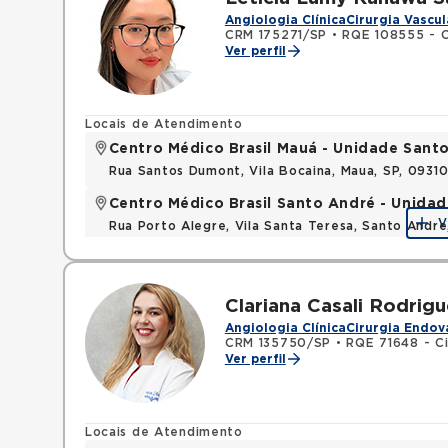
Angiologia Clínica
Cirurgia Vascul
CRM 175271/SP
•
RQE 108555 - Ci
Ver perfil
Locais de Atendimento
Centro Médico Brasil Mauá - Unidade San
Rua Santos Dumont, Vila Bocaina, Maua, SP, 0931
Centro Médico Brasil Santo André - Unidad
V
Rua Porto Alegre, Vila Santa Teresa, Santo Andr
Clariana Casali Rodrig
Angiologia Clínica
Cirurgia Endov
CRM 135750/SP
•
RQE 71648 - Ci
Ver perfil
Locais de Atendimento