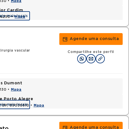
0130 •
Mapa
jor Cardim
eja mais locais
424250 •
Mapa
Agende uma consulta
irurgia vascular
Compartilhe este perfil
tos Dumont
0130 •
Mapa
e Porto Alegre
eja mais locais
e, SP, 09030610 •
Mapa
Agende uma consulta
ato