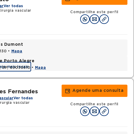
ar
Ver todas
rurgia vascular
Compartilhe este perfil
tos Dumont
0130 •
Mapa
e Porto Alegre
eja mais locais
e, SP, 09030610 •
Mapa
Agende uma consulta
ues Fernandes
ascular
Ver todas
rurgia vascular
Compartilhe este perfil