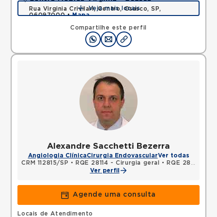
Veja mais locais
Rua Virginia Crivilari, Centro, Osasco, SP,
06097000 •
Mapa
Compartilhe este perfil
Alexandre Sacchetti Bezerra
Angiologia Clínica
Cirurgia Endovascular
Ver todas
CRM 112815/SP
•
RQE 28114 - Cirurgia geral
•
RQE 28115 - Cirurgia vascular
Ver perfil
Agende uma consulta
Locais de Atendimento