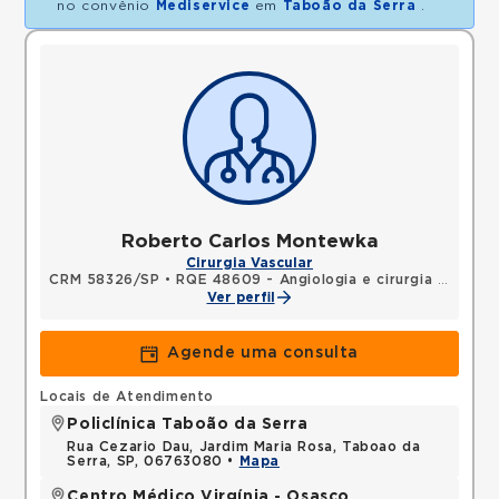
no convênio
Mediservice
em
Taboão da Serra
.
Roberto Carlos Montewka
Cirurgia Vascular
CRM 58326/SP
•
RQE 48609 - Angiologia e cirurgia vascular
Ver perfil
Agende uma consulta
Locais de Atendimento
Policlínica Taboão da Serra
Rua Cezario Dau, Jardim Maria Rosa, Taboao da
Serra, SP, 06763080 •
Mapa
Centro Médico Virgínia - Osasco