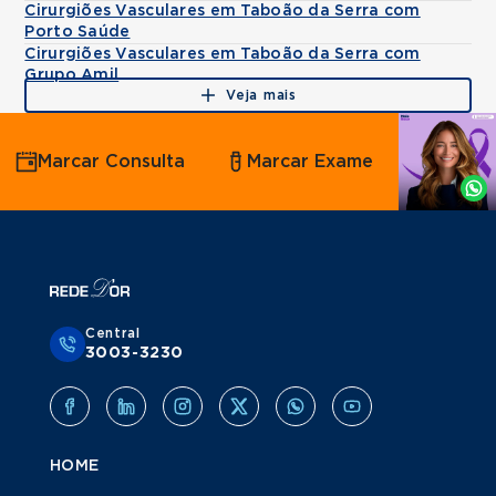
Cirurgiões Vasculares em Taboão da Serra com
Porto Saúde
Cirurgiões Vasculares em Taboão da Serra com
Grupo Amil
Veja mais
Agende
Marcar Consulta
Marcar Exame
por
Whatsapp
Central
3003-3230
HOME