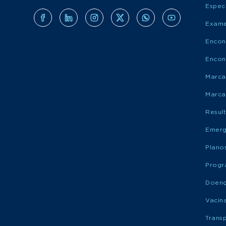
Espec
Exame
Encon
Encon
Marca
Marca
Resul
Emerg
Plano
Progr
Doen
Vacin
Trans