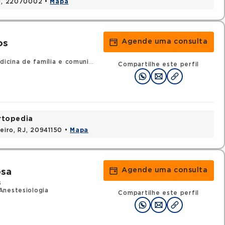
RJ, 22070002 •
Mapa
Agende uma consulta
os
cina de família e comunidade
Compartilhe este perfil
rtopedia
neiro, RJ, 20941150 •
Mapa
Agende uma consulta
osa
s
Anestesiologia
Compartilhe este perfil