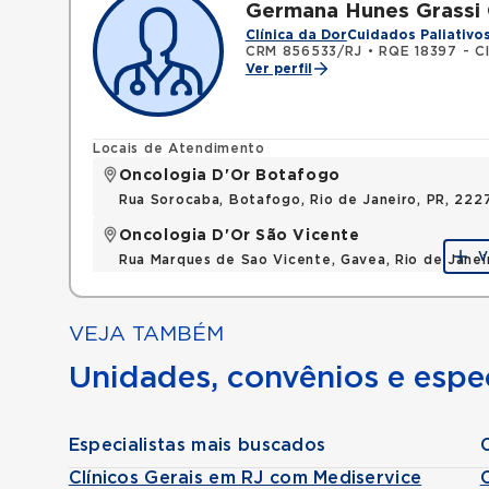
Germana Hunes Grassi
Clínica da Dor
Cuidados Paliativo
CRM 856533/RJ
•
RQE 18397 - Cl
Ver perfil
Locais de Atendimento
Oncologia D'Or Botafogo
Rua Sorocaba, Botafogo, Rio de Janeiro, PR, 222
Oncologia D'Or São Vicente
V
Rua Marques de Sao Vicente, Gavea, Rio de Janei
VEJA TAMBÉM
Unidades, convênios e espec
Especialistas mais buscados
Clínicos Gerais em RJ com Mediservice