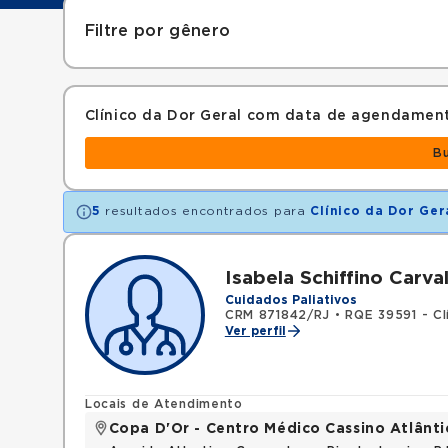
Filtre por gênero
Clínico da Dor Geral com data de agendamen
B
5
resultados encontrados para
Clínico da Dor Ger
Isabela Schiffino Carva
Cuidados Paliativos
CRM 871842/RJ
•
RQE 39591 - Cl
Ver perfil
Locais de Atendimento
Copa D'Or - Centro Médico Cassino Atlânti