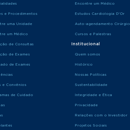
ialidades
Encontre um Médico
s e Procedimentos
Estudos Cardiologia D'Or
tre uma Unidade
Auto-agendamento Cirúrgic
tre um Médico
Cursos e Palestras
Institucional
ção de Consultas
ção de Exames
Quem somos
tado de Exames
Histórico
ências
Nossas Políticas
s e Convênios
Sustentabilidade
amas de Cuidado
Integridade e Ética
ças
Privacidade
as
Relações com o Investidor
plantes
Projetos Sociais