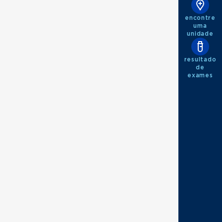
encontre
uma
unidade
resultado
de
exames