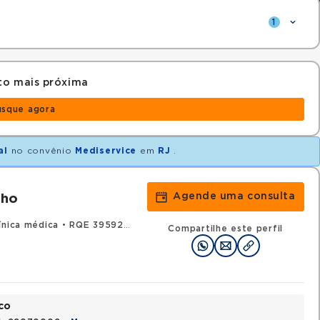
1
to mais próxima
usque agora
al
no convênio
Mediservice
em
RJ
.
Agende uma consulta
lho
ínica médica
•
RQE 39592 - Medicina intensiva
Compartilhe este perfil
co