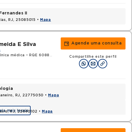
Fernandes II
ias, RJ, 25085015 •
Mapa
Agende uma consulta
meida E Silva
s
ínica médica
•
RQE 60880 - Acupuntura
Compartilhe este perfil
ologia
 Janeiro, RJ, 22775050 •
Mapa
eja mais locais
neiro, RJ, 22640102 •
Mapa