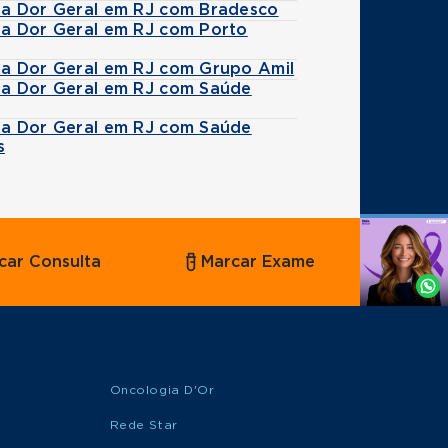
 da Dor Geral em RJ com Bradesco
 da Dor Geral em RJ com Porto
 da Dor Geral em RJ com Grupo Amil
 da Dor Geral em RJ com Saúde
 da Dor Geral em RJ com Saúde
s
Agende
car Consulta
Marcar Exame
por
Whatsapp
Oncologia D'Or
Rede Star