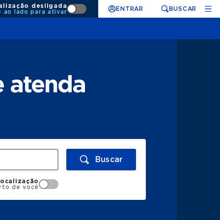
alização desligada
ENTRAR
BUSCAR
e ao lado para ativar
e atenda
Buscar
localização
rto de você