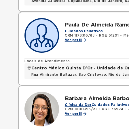
Avenida Atlantica, Copacabana, Rio de Janeiro, 
Paula De Almeida Ram
Cuidados Paliativos
CRM 1173316/RJ
•
RQE 51291 - Medi
Ver perfil
Locais de Atendimento
Centro Médico Quinta D'Or - Unidade de O
Rua Almirante Baltazar, Sao Cristovao, Rio de Ja
Barbara Almeida Barb
Clínica da Dor
Cuidados Paliativo
CRM 1080393/RJ
•
RQE 36974 - 
Ver perfil