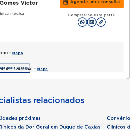
Agende uma consulta
 Gomes Victor
s
ínica médica
Compartilhe este perfil
71110 •
Mapa
eja mais locais
ro, RJ, 22451040 •
Mapa
ialistas relacionados
Cidades próximas
Convênio
Clínicos da Dor Geral em Duque de Caxias
Clínicos