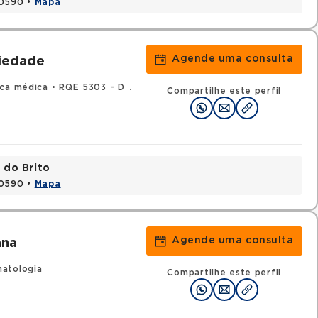
20590 •
Mapa
Agende uma consulta
iedade
ica médica
•
RQE 5303 - Dermatologia
Compartilhe este perfil
 do Brito
20590 •
Mapa
Agende uma consulta
ana
atologia
Compartilhe este perfil