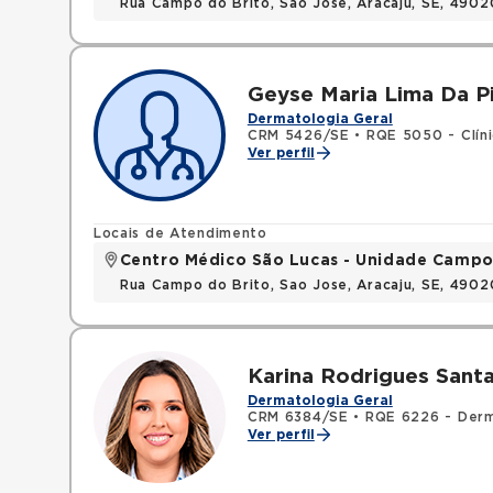
Rua Campo do Brito, Sao Jose, Aracaju, SE, 490
Geyse Maria Lima Da P
Dermatologia Geral
CRM 5426/SE
•
RQE 5050 - Clín
Ver perfil
Locais de Atendimento
Centro Médico São Lucas - Unidade Campo
Rua Campo do Brito, Sao Jose, Aracaju, SE, 490
Karina Rodrigues Sant
Dermatologia Geral
CRM 6384/SE
•
RQE 6226 - Derm
Ver perfil