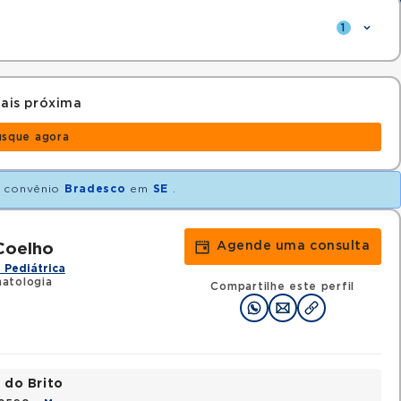
1
ais próxima
usque agora
 convênio
Bradesco
em
SE
.
Agende uma consulta
Coelho
 Pediátrica
atologia
Compartilhe este perfil
 do Brito