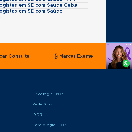
ogistas em SE com Saúde Caixa
ogistas em SE com Saúde
s
Agende
car Consulta
Marcar Exame
por
Whatsapp
Oncologia D'Or
Rede Star
IDOR
Cardiologia D’Or