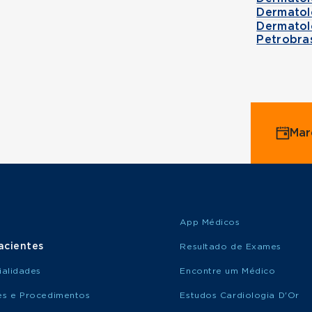
Dermatol
Dermatol
Petrobra
Mar
App Médicos
acientes
Resultado de Exames
ialidades
Encontre um Médico
s e Procedimentos
Estudos Cardiologia D'Or