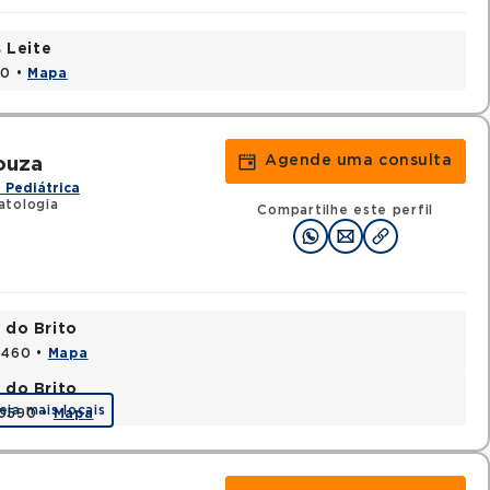
 Leite
20 •
Mapa
Agende uma consulta
ouza
 Pediátrica
atologia
Compartilhe este perfil
 do Brito
15460 •
Mapa
 do Brito
eja mais locais
20590 •
Mapa