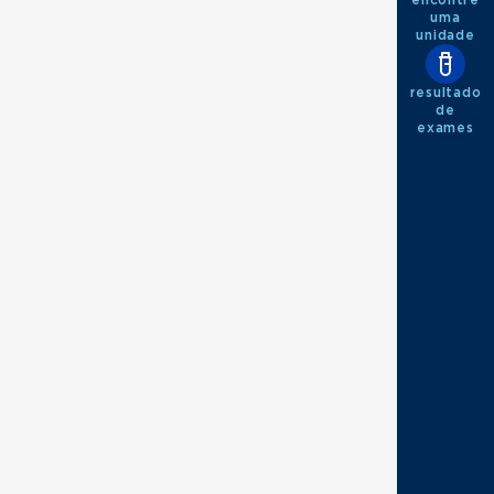
encontre
uma
unidade
resultado
de
exames