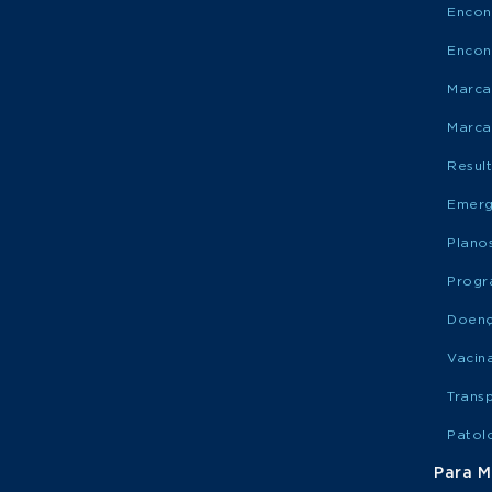
Encon
Encon
Marca
Marca
Resul
Emerg
Plano
Progr
Doen
Vacin
Trans
Patol
Para M