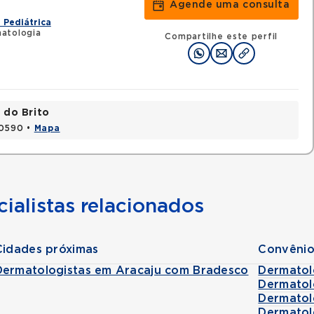
Agende uma consulta
 Pediátrica
atologia
Compartilhe este perfil
 do Brito
20590 •
Mapa
ialistas relacionados
Cidades próximas
Convênio
Dermatologistas em Aracaju com Bradesco
Dermatol
Dermatol
Dermatol
Dermatol