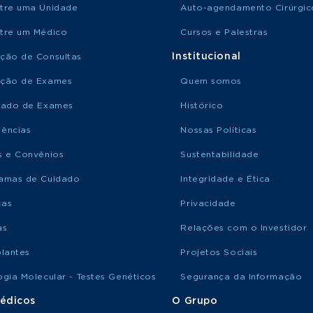
tre uma Unidade
Auto-agendamento Cirúrgic
tre um Médico
Cursos e Palestras
Institucional
ção de Consultas
ção de Exames
Quem somos
tado de Exames
Histórico
ências
Nossas Políticas
s e Convênios
Sustentabilidade
amas de Cuidado
Integridade e Ética
ças
Privacidade
as
Relações com o Investidor
plantes
Projetos Sociais
ogia Molecular - Testes Genéticos
Segurança da Informação
édicos
O Grupo