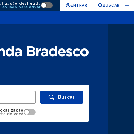
alização desligada
ENTRAR
BUSCAR
e ao lado para ativar
enda Bradesco
Buscar
localização
rto de você