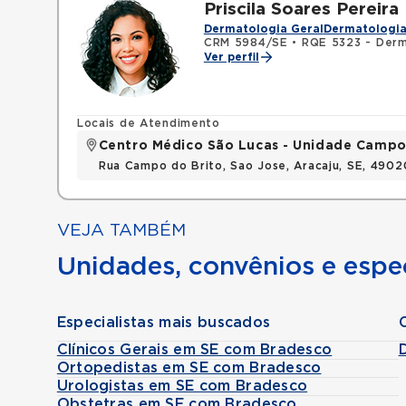
Priscila Soares Pereira
Dermatologia Geral
Dermatologia
CRM 5984/SE
•
RQE 5323 - Derm
Ver perfil
Locais de Atendimento
Centro Médico São Lucas - Unidade Campo
Rua Campo do Brito, Sao Jose, Aracaju, SE, 490
VEJA TAMBÉM
Unidades, convênios e espec
Especialistas mais buscados
Clínicos Gerais em SE com Bradesco
Ortopedistas em SE com Bradesco
Urologistas em SE com Bradesco
Obstetras em SE com Bradesco