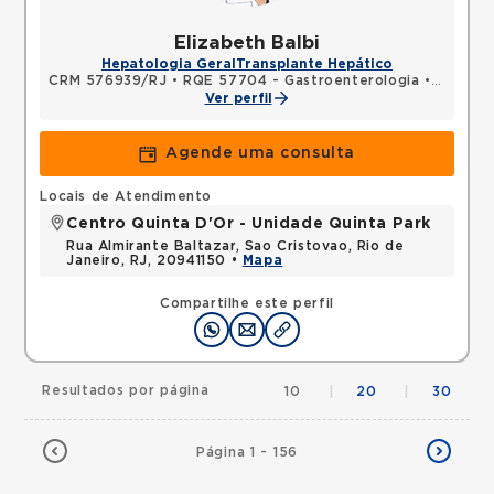
Elizabeth Balbi
Hepatologia Geral
Transplante Hepático
CRM 576939/RJ
•
RQE 57704 - Gastroenterologia
•
RQE 579
Ver perfil
Agende uma consulta
Locais de Atendimento
Centro Quinta D'Or - Unidade Quinta Park
Rua Almirante Baltazar, Sao Cristovao, Rio de
Janeiro, RJ, 20941150 •
Mapa
Compartilhe este perfil
Resultados por página
10
|
20
|
30
Página 1 - 156