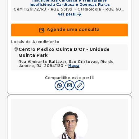
Insuficiência Cardíaca e Transplante
Insuficiência Cardíaca e Doenças Raras
CRM 1126172/RJ
•
RQE 53199 - Cardiologia
•
RQE 60996 - Clínica médica
Ver perfil
Agende uma consulta
Locais de Atendimento
Centro Medico Quinta D'Or - Unidade
Quinta Park
Rua Almirante Baltazar, Sao Cristovao, Rio de
Janeiro, RJ, 20941150 •
Mapa
Compartilhe este perfil