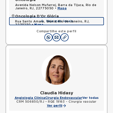
Oncologia
Avenida Nelson Mufarrej, Barra da Tijuca, Rio de
Janeiro, RJ, 22775050 •
Mapa
Oncologia D'Or Glória
Veja mais locais
Rua Santo Amaro, Gloria, Rio de Janeiro, RJ,
22211230 •
Mapa
Compartilhe este perfil
Claudia Hidasy
Angiologia Clínica
Cirurgia Endovascular
Ver todas
CRM 506850/RJ
•
RQE 19163 - Cirurgia vascular
Ver perfil