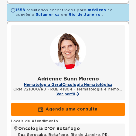
1558
resultados encontrados para
médicos
no
convênio
Sulamerica
em
Rio de Janeiro
.
Adrienne Bunn Moreno
Hematologia Geral
Oncologia Hematológica
CRM 721000/RJ
•
RQE 41804 - Hematologia e hemoterapia
Ver perfil
Agende uma consulta
Locais de Atendimento
Oncologia D'Or Botafogo
Rua Sorocaba, Botafogo, Rio de Janeiro, PR,