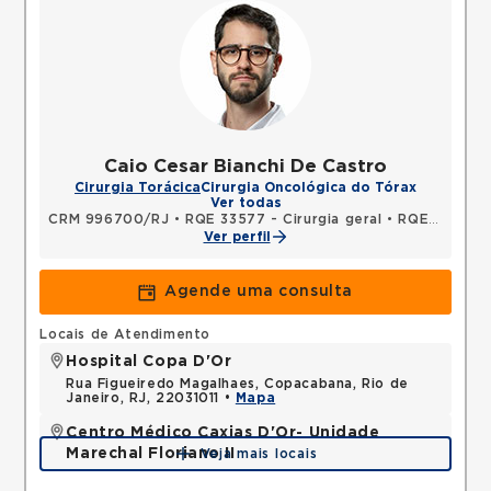
Caio Cesar Bianchi De Castro
Cirurgia Torácica
Cirurgia Oncológica do Tórax
Ver todas
CRM 996700/RJ
•
RQE 33577 - Cirurgia geral
•
RQE 33578 - Cirurgia torácica
Ver perfil
Agende uma consulta
Locais de Atendimento
Hospital Copa D'Or
Rua Figueiredo Magalhaes, Copacabana, Rio de
Janeiro, RJ, 22031011 •
Mapa
Centro Médico Caxias D'Or- Unidade
Marechal Floriano II
Veja mais locais
Avenida Perimetral Marechal Floriano, Jardim Vinte
e Cinco de Agosto, Duque de Caxias, RJ,