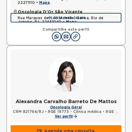
22271110 •
Mapa
Oncologia D'Or São Vicente
Veja mais locais
Rua Marques de Sao Vicente, Gavea, Rio de
Janeiro, RJ, 22451040 •
Mapa
Compartilhe este perfil
Alexandra Carvalho Barreto De Mattos
Oncologia Geral
CRM 821764/RJ
•
RQE 19773 - Clínica médica
•
RQE 19774 - Oncologia clínica
Ver perfil
Agende uma consulta