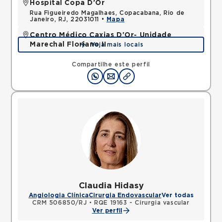
Hospital Copa D'Or
Rua Figueiredo Magalhaes, Copacabana, Rio de
Janeiro, RJ, 22031011 •
Mapa
Centro Médico Caxias D'Or- Unidade
Marechal Floriano II
Veja mais locais
Avenida Perimetral Marechal Floriano, Jardim Vinte
e Cinco de Agosto, Duque de Caxias, RJ,
Compartilhe este perfil
25075025 •
Mapa
Claudia Hidasy
Angiologia Clínica
Cirurgia Endovascular
Ver todas
CRM 506850/RJ
•
RQE 19163 - Cirurgia vascular
Ver perfil