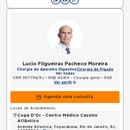
Lucio Filgueiras Pacheco Moreira
Cirurgia do Aparelho Digestivo
Cirurgia de Fígado
Ver todas
CRM 597798/RJ
•
RQE 42414 - Cirurgia geral
•
RQE 42415 - Cirurgia do aparelho digestivo
Ver perfil
Agende uma consulta
Locais de Atendimento
Copa D'Or - Centro Médico Cassino
Atlântico
Avenida Atlantica, Copacabana, Rio de Janeiro, RJ,