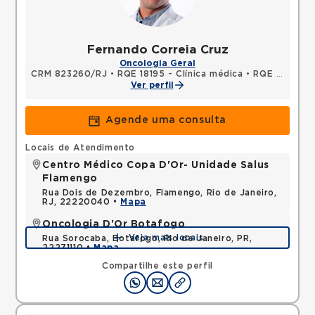
Fernando Correia Cruz
Oncologia Geral
CRM 823260/RJ
•
RQE 18195 - Clínica médica
•
RQE 20554 - Oncologia clínica
Ver perfil
Agende uma consulta
Locais de Atendimento
Centro Médico Copa D'Or- Unidade Salus
Flamengo
Rua Dois de Dezembro, Flamengo, Rio de Janeiro,
RJ, 22220040 •
Mapa
Oncologia D'Or Botafogo
Veja mais locais
Rua Sorocaba, Botafogo, Rio de Janeiro, PR,
22271110 •
Mapa
Compartilhe este perfil