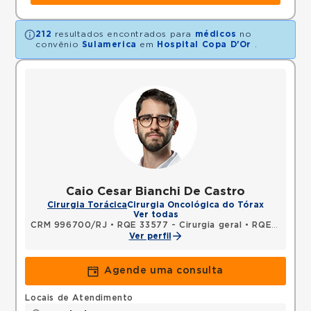
212
resultados encontrados para
médicos
no
convênio
Sulamerica
em
Hospital Copa D'Or
.
Caio Cesar Bianchi De Castro
Cirurgia Torácica
Cirurgia Oncológica do Tórax
Ver todas
CRM 996700/RJ
•
RQE 33577 - Cirurgia geral
•
RQE 33578 - Cirurgia torácica
Ver perfil
Agende uma consulta
Locais de Atendimento