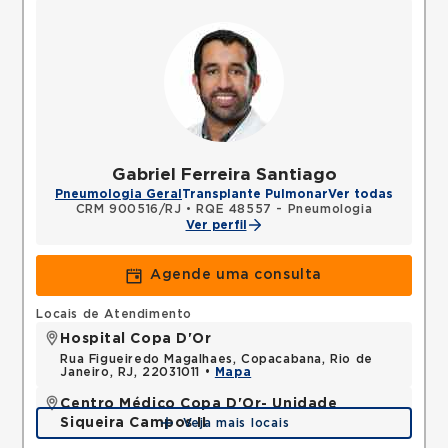
Gabriel Ferreira Santiago
Pneumologia Geral
Transplante Pulmonar
Ver todas
CRM 900516/RJ
•
RQE 48557 - Pneumologia
Ver perfil
Agende uma consulta
Locais de Atendimento
Hospital Copa D'Or
Rua Figueiredo Magalhaes, Copacabana, Rio de
Janeiro, RJ, 22031011 •
Mapa
Centro Médico Copa D'Or- Unidade
Siqueira Campos II
Veja mais locais
Rua Siqueira Campos, Copacabana, Rio de Janeiro,