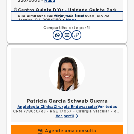
22070002 •
Mapa
Centro Quinta D'Or - Unidade Quinta Park
Veja mais locais
Rua Almirante Baltazar, Sao Cristovao, Rio de
Janeiro, RJ, 20941150 •
Mapa
Compartilhe este perfil
Patricia Garcia Schwab Guerra
Angiologia Clínica
Cirurgia Endovascular
Ver todas
CRM 778630/RJ
•
RQE 17057 - Cirurgia vascular
•
RQE 17058 - Cirurgia geral
Ver perfil
Agende uma consulta