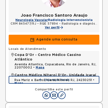
Joao Francisco Santoro Araujo
Neurologia Vascular
Radiologia Intervencionista
CRM 845477/RJ
•
RQE 57894 - Radiologia e diagnóstico por imagem
Ver perfil
Agende uma consulta
Locais de Atendimento
Copa D'Or - Centro Médico Cassino
Atlântico
Avenida Atlantica, Copacabana, Rio de Janeiro, RJ,
22070002 •
Mapa
Centro Médico Niteroi D'Or- Unidade Icaraí
Veja mais locais
Rua Mariz e Barros, Icarai, Niteroi, RJ, 24230251 •
Mapa
Compartilhe este perfil