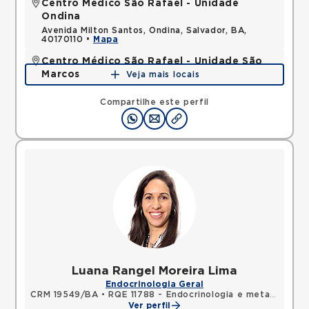
Centro Médico São Rafael - Unidade
Ondina
Avenida Milton Santos, Ondina, Salvador, BA,
40170110 •
Mapa
Centro Médico São Rafael - Unidade São
Marcos
Veja mais locais
Rua Sao Rafael, Sao Marcos, Salvador, BA,
41253190 •
Mapa
Compartilhe este perfil
Luana Rangel Moreira Lima
Endocrinologia Geral
CRM 19549/BA
•
RQE 11788 - Endocrinologia e metabologia
Ver perfil