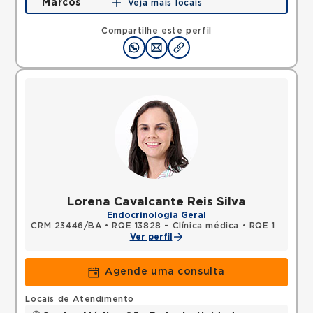
Marcos
Veja mais locais
Rua Sao Rafael, Sao Marcos, Salvador, BA,
41253190 •
Mapa
Compartilhe este perfil
Lorena Cavalcante Reis Silva
Endocrinologia Geral
CRM 23446/BA
•
RQE 13828 - Clínica médica
•
RQE 13829 - Endocrinologia e metabologia
Ver perfil
Agende uma consulta
Locais de Atendimento