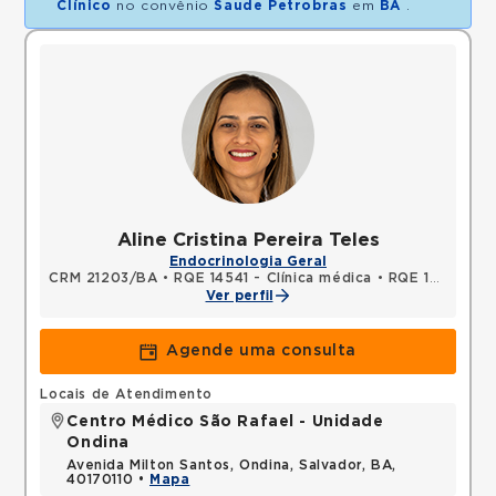
Clínico
no convênio
Saude Petrobras
em
BA
.
Aline Cristina Pereira Teles
Endocrinologia Geral
CRM 21203/BA
•
RQE 14541 - Clínica médica
•
RQE 14542 - Endocrinologia e metabologia
Ver perfil
Agende uma consulta
Locais de Atendimento
Centro Médico São Rafael - Unidade
Ondina
Avenida Milton Santos, Ondina, Salvador, BA,
40170110 •
Mapa