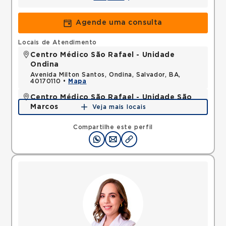
Agende uma consulta
Locais de Atendimento
Centro Médico São Rafael - Unidade
Ondina
Avenida Milton Santos, Ondina, Salvador, BA,
40170110 •
Mapa
Centro Médico São Rafael - Unidade São
Marcos
Veja mais locais
Avenida Sao Rafael, Sao Marcos, Salvador, BA,
41253190 •
Mapa
Compartilhe este perfil