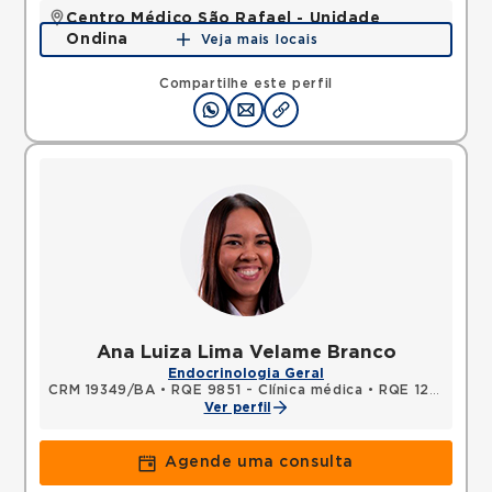
Centro Médico São Rafael - Unidade
Ondina
Veja mais locais
Avenida Milton Santos, Ondina, Salvador, BA,
40170110 •
Mapa
Compartilhe este perfil
Ana Luiza Lima Velame Branco
Endocrinologia Geral
CRM 19349/BA
•
RQE 9851 - Clínica médica
•
RQE 12015 - Endocrinologia e metabologia
Ver perfil
Agende uma consulta