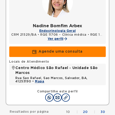
Nadine Bomfim Arbex
Endocrinologia Geral
CRM 21529/BA
•
RQE 11706 - Clínica médica
•
RQE 12906 - Endocrinologia e metabologia
Ver perfil
Agende uma consulta
Locais de Atendimento
Centro Médico São Rafael - Unidade São
Marcos
Rua Sao Rafael, Sao Marcos, Salvador, BA,
41253190 •
Mapa
Compartilhe este perfil
Resultados por página
10
|
20
|
30