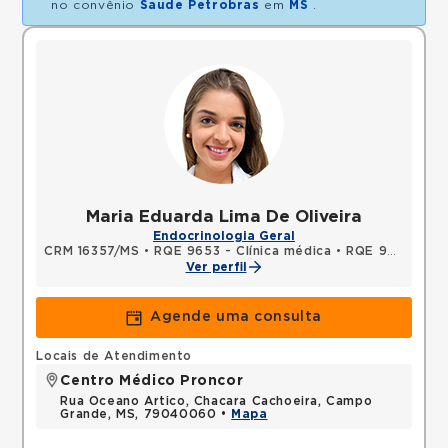
no convênio
Saude Petrobras
em
MS
.
Maria Eduarda Lima De Oliveira
Endocrinologia Geral
CRM 16357/MS
•
RQE 9653 - Clínica médica
•
RQE 9654 - Endocrinologia e metabologia
Ver perfil
Agende uma consulta
Locais de Atendimento
Centro Médico Proncor
Rua Oceano Artico, Chacara Cachoeira, Campo
Grande, MS, 79040060 •
Mapa