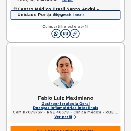
Pires, SP, 09424600 •
Mapa
Centro Médico Brasil Santo André -
Unidade Porto Alegre
Veja mais locais
Rua Porto Alegre, Vila Assuncao, Santo Andre, SP,
09030610 •
Mapa
Compartilhe este perfil
Fabio Luiz Maximiano
Gastroenterologia Geral
Doenças Inflamatórias Intestinais
CRM 117078/SP
•
RQE 46378 - Clínica médica
•
RQE 46379 - Gastroenterologia
Ver perfil