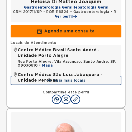
Heloisa Di Matteo Joaquim
Gastroenterologia Geral
Hepatologia Geral
CRM 201711/SP
•
RQE 116524 - Gastroenterologia
•
RQE 116525 - Clínica médica
Ver perfil
Agende uma consulta
Locais de Atendimento
Centro Médico Brasil Santo André -
Unidade Porto Alegre
Rua Porto Alegre, Vila Assuncao, Santo Andre, SP,
09030610 •
Mapa
Centro Médico São Luiz Jabaquara -
Unidade Peróbas
Veja mais locais
Rua das Perobas, Jabaquara, Sao Paulo, SP,
04321120 •
Mapa
Compartilhe este perfil