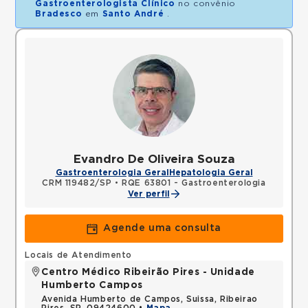
Gastroenterologista Clínico
no convênio
Bradesco
em
Santo André
.
Evandro De Oliveira Souza
Gastroenterologia Geral
Hepatologia Geral
CRM 119482/SP
•
RQE 63801 - Gastroenterologia
Ver perfil
Agende uma consulta
Locais de Atendimento
Centro Médico Ribeirão Pires - Unidade
Humberto Campos
Avenida Humberto de Campos, Suissa, Ribeirao