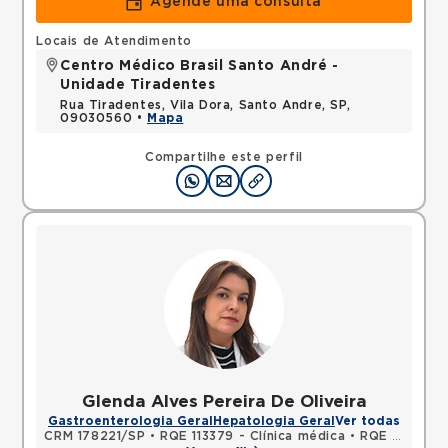
Agende uma consulta
Locais de Atendimento
Centro Médico Brasil Santo André -
Unidade Tiradentes
Rua Tiradentes, Vila Dora, Santo Andre, SP,
09030560 •
Mapa
Compartilhe este perfil
Glenda Alves Pereira De Oliveira
Gastroenterologia Geral
Hepatologia Geral
Ver todas
CRM 178221/SP
•
RQE 113379 - Clínica médica
•
RQE 113380 - Gastroenterologia