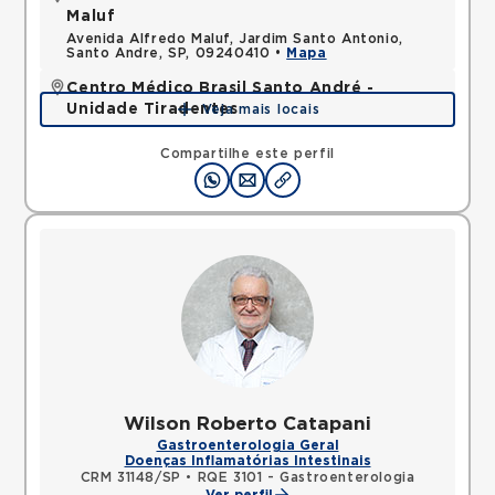
Maluf
Avenida Alfredo Maluf, Jardim Santo Antonio,
Santo Andre, SP, 09240410 •
Mapa
Centro Médico Brasil Santo André -
Unidade Tiradentes
Veja mais locais
Rua Tiradentes, Vila Dora, Santo Andre, SP,
09030560 •
Mapa
Compartilhe este perfil
Wilson Roberto Catapani
Gastroenterologia Geral
Doenças Inflamatórias Intestinais
CRM 31148/SP
•
RQE 3101 - Gastroenterologia