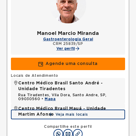
Manoel Marcio Miranda
Gastroenterologia Geral
CRM 25839/SP
Ver perfil
Agende uma consulta
Locais de Atendimento
Centro Médico Brasil Santo André -
Unidade Tiradentes
Rua Tiradentes, Vila Dora, Santo Andre, SP,
09030560 •
Mapa
Centro Médico Brasil Mauá - Unidade
Martim Afonso
Veja mais locais
Rua Martim Afonso, Vila Bocaina, Maua, SP,
09310320 •
Mapa
Compartilhe este perfil