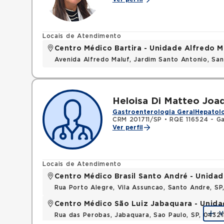
Locais de Atendimento
Centro Médico Bartira - Unidade Alfredo M
Avenida Alfredo Maluf, Jardim Santo Antonio, Sa
Heloisa Di Matteo Joa
Gastroenterologia Geral
Hepatolo
CRM 201711/SP
•
RQE 116524 - G
Ver perfil
Locais de Atendimento
Centro Médico Brasil Santo André - Unidad
Rua Porto Alegre, Vila Assuncao, Santo Andre, S
Centro Médico São Luiz Jabaquara - Unid
V
Rua das Perobas, Jabaquara, Sao Paulo, SP, 0432