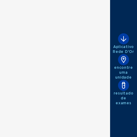
Aplicativo
Rede D'Or
encontre
uma
unidade
resultado
de
exames