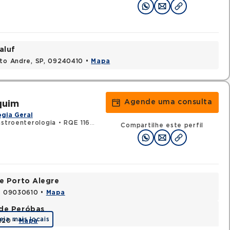
aluf
nto Andre, SP, 09240410 •
Mapa
Agende uma consulta
quim
gia Geral
astroenterologia
•
RQE 116525 - Clínica médica
Compartilhe este perfil
e Porto Alegre
P, 09030610 •
Mapa
ade Peróbas
eja mais locais
1120 •
Mapa