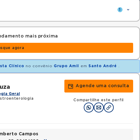
1
endamento mais próxima
usque agora
sta Clínico
no convênio
Grupo Amil
em
Santo André
.
Agende uma consulta
ouza
gia Geral
stroenterologia
Compartilhe este perfil
Humberto Campos