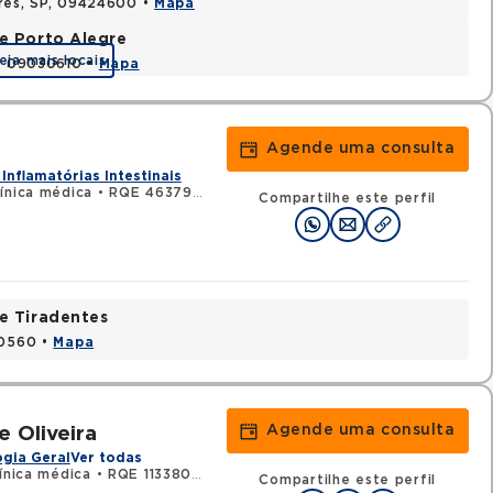
ires, SP, 09424600 •
Mapa
e Porto Alegre
eja mais locais
P, 09030610 •
Mapa
Agende uma consulta
Inflamatórias Intestinais
ínica médica
•
RQE 46379 - Gastroenterologia
Compartilhe este perfil
e Tiradentes
30560 •
Mapa
Agende uma consulta
e Oliveira
gia Geral
Ver todas
ínica médica
•
RQE 113380 - Gastroenterologia
Compartilhe este perfil