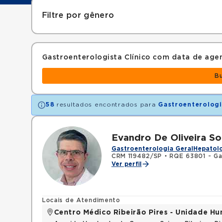
Filtre por gênero
Gastroenterologista Clínico com data de ag
B
58
resultados encontrados para
Gastroenterologi
Evandro De Oliveira S
Gastroenterologia Geral
Hepatolo
CRM 119482/SP
•
RQE 63801 - Ga
Ver perfil
Locais de Atendimento
Centro Médico Ribeirão Pires - Unidade 