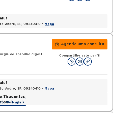
aluf
nto Andre, SP, 09240410 •
Mapa
Agende uma consulta
rgia do aparelho digestivo
Compartilhe este perfil
aluf
nto Andre, SP, 09240410 •
Mapa
e Tiradentes
eja mais locais
30560 •
Mapa