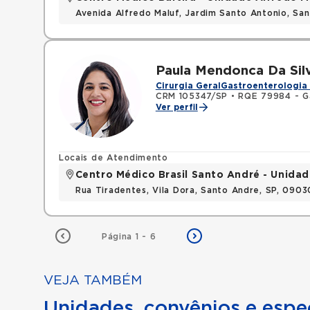
Avenida Alfredo Maluf, Jardim Santo Antonio, Sa
Paula Mendonca Da Sil
Cirurgia Geral
Gastroenterologia 
CRM 105347/SP
•
RQE 79984 - G
Ver perfil
Locais de Atendimento
Centro Médico Brasil Santo André - Unidad
Rua Tiradentes, Vila Dora, Santo Andre, SP, 090
Página 1 - 6
VEJA TAMBÉM
Unidades, convênios e espec