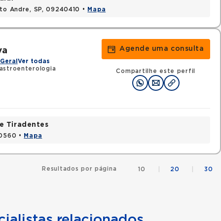
nto Andre, SP, 09240410 •
Mapa
Agende uma consulta
va
Geral
Ver todas
astroenterologia
Compartilhe este perfil
e Tiradentes
30560 •
Mapa
Resultados por página
10
|
20
|
30
ialistas relacionados