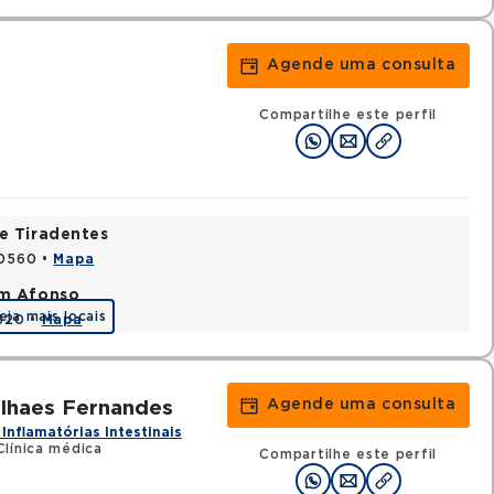
Agende uma consulta
Compartilhe este perfil
e Tiradentes
30560 •
Mapa
im Afonso
eja mais locais
0320 •
Mapa
Agende uma consulta
lhaes Fernandes
Inflamatórias Intestinais
Clínica médica
Compartilhe este perfil