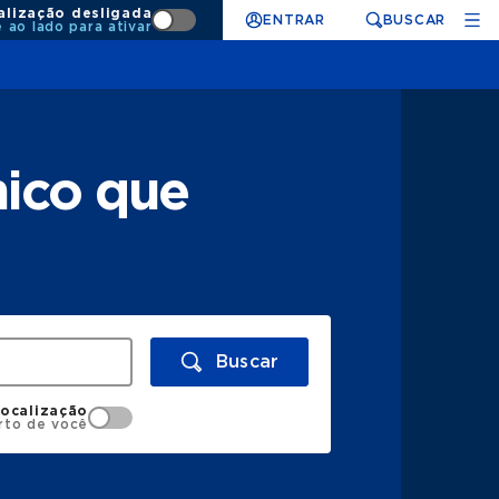
alização desligada
ENTRAR
BUSCAR
e ao lado para ativar
nico que
Buscar
localização
rto de você