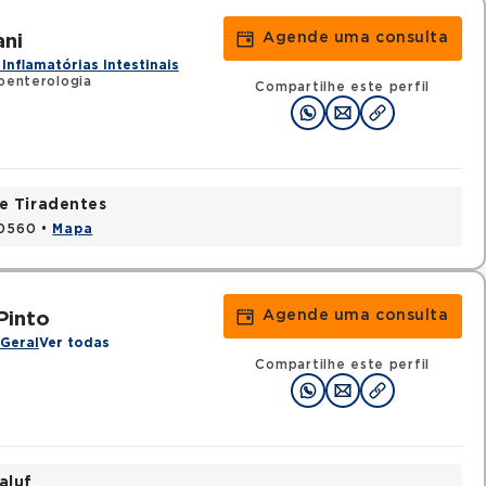
Agende uma consulta
ni
Inflamatórias Intestinais
oenterologia
Compartilhe este perfil
e Tiradentes
30560 •
Mapa
Agende uma consulta
Pinto
Geral
Ver todas
Compartilhe este perfil
aluf