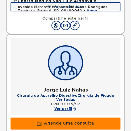
Centro Médico São Luiz Alphaville
Veja mais locais
Avenida Marcos Penteado de Ulhoa Rodrigues,
Tambore, Barueri, SP, 06460040 •
Mapa
Compartilhe este perfil
Jorge Luiz Nahas
Cirurgia do Aparelho Digestivo
Cirurgia de Fígado
Ver todas
CRM 97975/SP
Ver perfil
Agende uma consulta