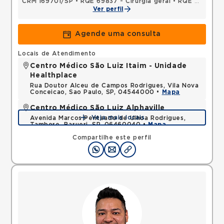
CRM 169701/SP
•
RQE 69837 - Cirurgia geral
•
RQE 92013 - Cirurgia do aparelho digestivo
Ver perfil
Agende uma consulta
Locais de Atendimento
Centro Médico São Luiz Itaim - Unidade
Healthplace
Rua Doutor Alceu de Campos Rodrigues, Vila Nova
Conceicao, Sao Paulo, SP, 04544000 •
Mapa
Centro Médico São Luiz Alphaville
Veja mais locais
Avenida Marcos Penteado de Ulhoa Rodrigues,
Tambore, Barueri, SP, 06460040 •
Mapa
Compartilhe este perfil