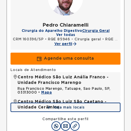
Pedro Chiaramelli
Cirurgia do Aparelho Digestivo
Cirurgia Geral
Ver todas
CRM 160396/SP
•
RQE 85946 - Cirurgia geral
•
RQE 85947 - Cirurgia oncológica
Ver perfil
Agende uma consulta
Locais de Atendimento
Centro Médico São Luiz Anália Franco -
Unidade Francisco Marengo
Rua Francisco Marengo, Tatuape, Sao Paulo, SP,
03313000 •
Mapa
Centro Médico São Luiz São Caetano -
Unidade Cerâmica
Veja mais locais
Alameda Caulim, Ceramica, Sao Caetano do Sul,
SP, 09531195 •
Mapa
Compartilhe este perfil