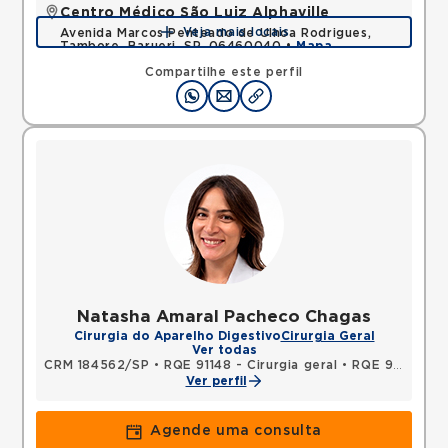
Centro Médico São Luiz Alphaville
Veja mais locais
Avenida Marcos Penteado de Ulhoa Rodrigues,
Tambore, Barueri, SP, 06460040 •
Mapa
Compartilhe este perfil
Natasha Amaral Pacheco Chagas
Cirurgia do Aparelho Digestivo
Cirurgia Geral
Ver todas
CRM 184562/SP
•
RQE 91148 - Cirurgia geral
•
RQE 91149 - Coloproctologia
Ver perfil
Agende uma consulta