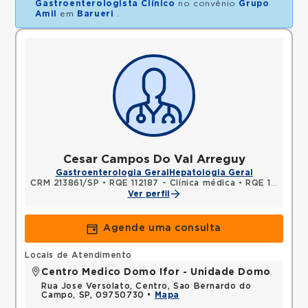
Gastroenterologista Clínico
no convênio
Grupo
Amil
em
Barueri
.
Cesar Campos Do Val Arreguy
Gastroenterologia Geral
Hepatologia Geral
CRM 213861/SP
•
RQE 112187 - Clínica médica
•
RQE 146578 - Gastroenterologia
Ver perfil
Agende uma consulta
Locais de Atendimento
Centro Medico Domo Ifor - Unidade Domo
Rua Jose Versolato, Centro, Sao Bernardo do
Campo, SP, 09750730 •
Mapa