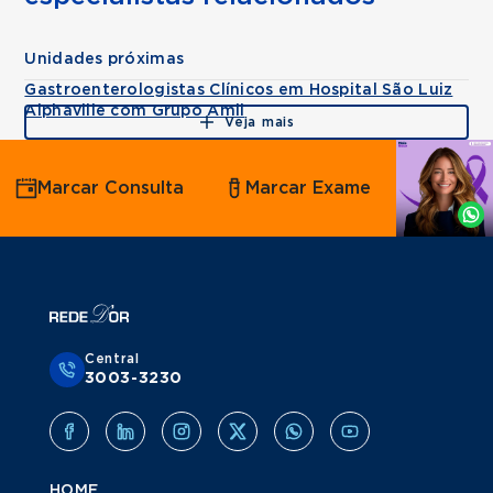
Unidades próximas
Gastroenterologistas Clínicos em Hospital São Luiz
Alphaville com Grupo Amil
Veja mais
Agende
Marcar Consulta
Marcar Exame
por
Whatsapp
Central
3003-3230
HOME