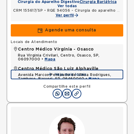
Cirurgia do Aparelho Digestivo
Cirurgia Bariátrica
Ver todas
CRM 155617/SP
•
RQE 94056 - Cirurgia do aparelho digestivo
Ver perfil
Agende uma consulta
Locais de Atendimento
Centro Médico Virgínia - Osasco
Rua Virginia Crivilari, Centro, Osasco, SP,
06097000 •
Mapa
Centro Médico São Luiz Alphaville
Veja mais locais
Avenida Marcos Penteado de Ulhoa Rodrigues,
Tambore, Barueri, SP, 06460040 •
Mapa
Compartilhe este perfil