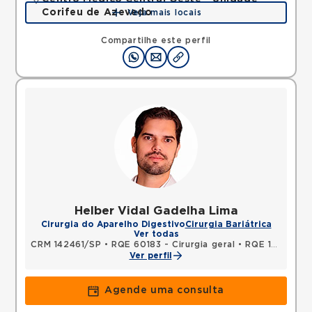
Corifeu de Azevedo
Veja mais locais
Avenida Corifeu de Azevedo Marques, Centro,
Carapicuiba, SP, 06320090 •
Mapa
Compartilhe este perfil
Helber Vidal Gadelha Lima
Cirurgia do Aparelho Digestivo
Cirurgia Bariátrica
Ver todas
CRM 142461/SP
•
RQE 60183 - Cirurgia geral
•
RQE 108890 - Cirurgia do aparelho digestivo
Ver perfil
Agende uma consulta