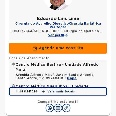
Eduardo Lins Lima
Cirurgia do Aparelho Digestivo
Cirurgia Bariátrica
Ver todas
CRM 177344/SP
•
RQE 91615 - Cirurgia do aparelho digestivo
Ver perfil
Agende uma consulta
Locais de Atendimento
Centro Médico Bartira - Unidade Alfredo
Maluf
Avenida Alfredo Maluf, Jardim Santo Antonio,
Santo Andre, SP, 09240410 •
Mapa
Centro Médico Guarulhos II Unidade
Tiradentes
Veja mais locais
Avenida Tiradentes, Jardim Guarulhos, Guarulhos,
SP, 07090000 •
Mapa
Compartilhe este perfil