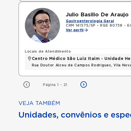
Julio Basilio De Araujo 
Gastroenterologia Geral
CRM 141575/SP
•
RQE 80738 - E
Ver perfil
Locais de Atendimento
Centro Médico São Luiz Itaim - Unidade He
Rua Doutor Alceu de Campos Rodrigues, Vila Nov
Página 1 - 21
VEJA TAMBÉM
Unidades, convênios e espec