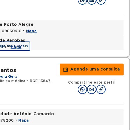
e Porto Alegre
P, 09030610 •
Mapa
ade Peróbas
eja mais locais
1120 •
Mapa
Agende uma consulta
Santos
gia Geral
línica médica
•
RQE 138475 - Gastroenterologia
Compartilhe este perfil
nidade Antônio Camardo
3178200 •
Mapa