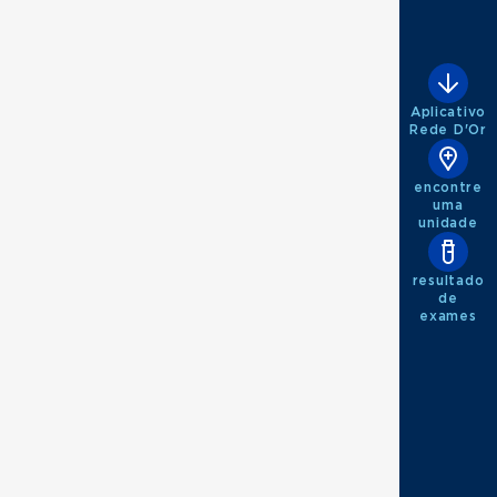
Aplicativo
Rede D'Or
encontre
uma
unidade
resultado
de
exames