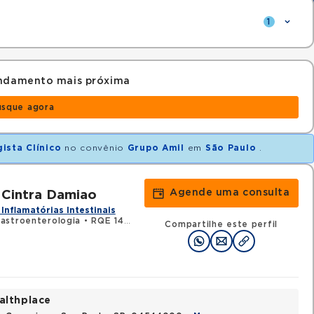
1
endamento mais próxima
usque agora
ista Clínico
no convênio
Grupo Amil
em
São Paulo
.
Agende uma consulta
Cintra Damiao
Inflamatórias Intestinais
astroenterologia
•
RQE 145259 - Clínica médica
Compartilhe este perfil
althplace