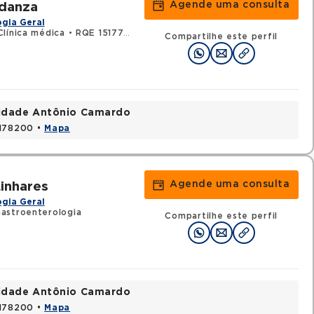
Agende uma consulta
ldanza
gia Geral
Clínica médica
•
RQE 151779 - Gastroenterologia
Compartilhe este perfil
nidade Antônio Camardo
3178200 •
Mapa
Agende uma consulta
inhares
gia Geral
astroenterologia
Compartilhe este perfil
nidade Antônio Camardo
3178200 •
Mapa