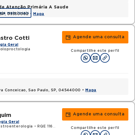
de Atenção Primária A Saude
eja mais locais
, SP, 03330002 •
Mapa
Agende uma consulta
stro Cotti
gia Geral
oloproctologia
Compartilhe este perfil
ova Conceicao, Sao Paulo, SP, 04544000 •
Mapa
Agende uma consulta
quim
gia Geral
astroenterologia
•
RQE 116525 - Clínica médica
Compartilhe este perfil