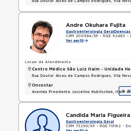
Rua Doutor Alceu de Campos Rodrigues, Vila Nov
Andre Okuhara Fujita
Gastroenterologia Geral
Doenças 
CRM 200984/SP
•
RQE 92483 - C
Ver perfil
Locais de Atendimento
Centro Médico São Luiz Itaim - Unidade He
Rua Doutor Alceu de Campos Rodrigues, Vila Nov
Oncostar
V
Avenida Presidente Juscelino Kubitschek, Itaim B
Candida Maria Figueira
Gastroenterologia Geral
CRM 73296/SP
•
RQE 119162 - En
Ver perfil