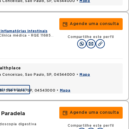
a Conceicao, Sao Paulo, SP, 04544000 •
Mapa
Agende uma consulta
Inflamatórias Intestinais
línica médica
•
RQE 116851 - Gastroenterologia
Compartilhe este perfil
althplace
a Conceicao, Sao Paulo, SP, 04544000 •
Mapa
eja mais locais
ibi, Sao Paulo, SP, 04543000 •
Mapa
Agende uma consulta
 Paradela
doscopia digestiva
Compartilhe este perfil