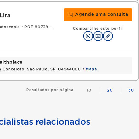
Agende uma consulta
Lira
ndoscopia
•
RQE 80739 - Gastroenterologia
Compartilhe este perfil
althplace
a Conceicao, Sao Paulo, SP, 04544000 •
Mapa
Resultados por página
10
|
20
|
30
ialistas relacionados