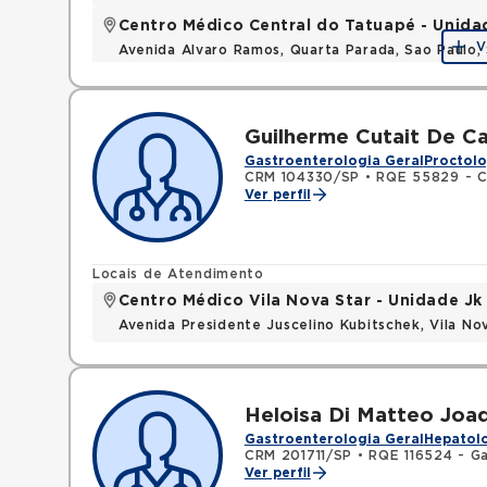
Centro Médico Central do Tatuapé - Unida
V
Avenida Alvaro Ramos, Quarta Parada, Sao Paulo
Guilherme Cutait De Ca
Gastroenterologia Geral
Proctolo
CRM 104330/SP
•
RQE 55829 - C
Ver perfil
Locais de Atendimento
Centro Médico Vila Nova Star - Unidade Jk
Avenida Presidente Juscelino Kubitschek, Vila N
Heloisa Di Matteo Joa
Gastroenterologia Geral
Hepatolo
CRM 201711/SP
•
RQE 116524 - G
Ver perfil