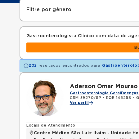
Filtre por gênero
Gastroenterologista Clínico com data de ag
B
202
resultados encontrados para
Gastroenterolog
Aderson Omar Mourao 
Gastroenterologia Geral
Doenças 
CRM 39270/SP
•
RQE 145258 - G
Ver perfil
Locais de Atendimento
Centro Médico São Luiz Itaim - Unidade He