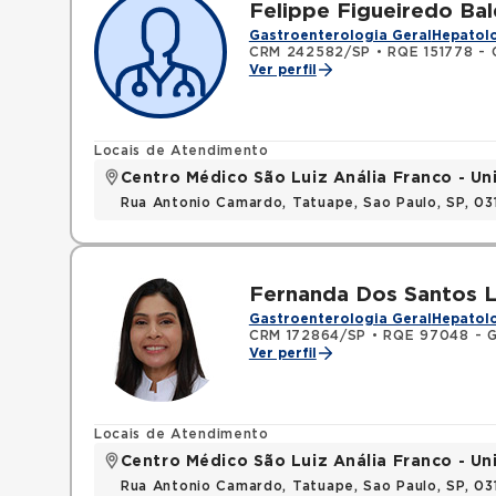
Felippe Figueiredo Ba
Gastroenterologia Geral
Hepatolo
CRM 242582/SP
•
RQE 151778 - 
Ver perfil
Locais de Atendimento
Centro Médico São Luiz Anália Franco - U
Rua Antonio Camardo, Tatuape, Sao Paulo, SP, 0
Fernanda Dos Santos L
Gastroenterologia Geral
Hepatolo
CRM 172864/SP
•
RQE 97048 - G
Ver perfil
Locais de Atendimento
Centro Médico São Luiz Anália Franco - U
Rua Antonio Camardo, Tatuape, Sao Paulo, SP, 0