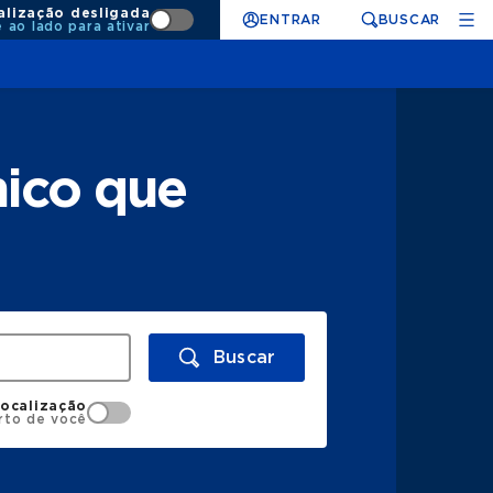
alização desligada
ENTRAR
BUSCAR
e ao lado para ativar
nico que
Buscar
localização
rto de você