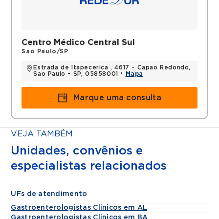
Residência Médica Gastroenteologia
Títulos
Centro Médico Central Sul
Sao Paulo/SP
Título Especialista Gastroenterologia
Estrada de Itapecerica , 4617 - Capao Redondo,
Sao Paulo - SP, 05858001 •
Mapa
Marque uma consulta
VEJA TAMBÉM
Unidades, convênios e
especialistas relacionados
UFs de atendimento
Gastroenterologistas Clinicos em AL
Gastroenterologistas Clinicos em BA