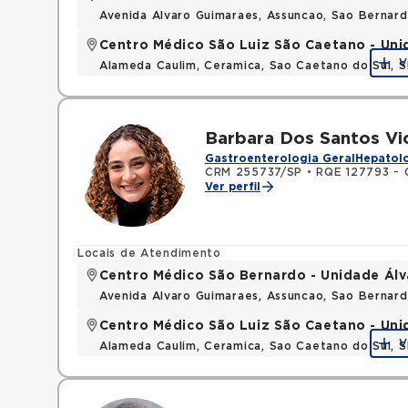
Avenida Alvaro Guimaraes, Assuncao, Sao Bernar
Centro Médico São Luiz São Caetano - Un
V
Alameda Caulim, Ceramica, Sao Caetano do Sul, S
Barbara Dos Santos Vi
Gastroenterologia Geral
Hepatolo
CRM 255737/SP
•
RQE 127793 - C
Ver perfil
Locais de Atendimento
Centro Médico São Bernardo - Unidade Ál
Avenida Alvaro Guimaraes, Assuncao, Sao Bernar
Centro Médico São Luiz São Caetano - Un
V
Alameda Caulim, Ceramica, Sao Caetano do Sul, S