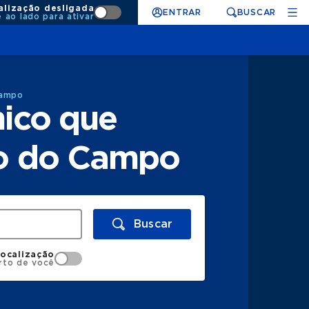
alização desligada
ENTRAR
BUSCAR
e ao lado para ativar
Campo
nico que
do do Campo
Buscar
localização
rto de você