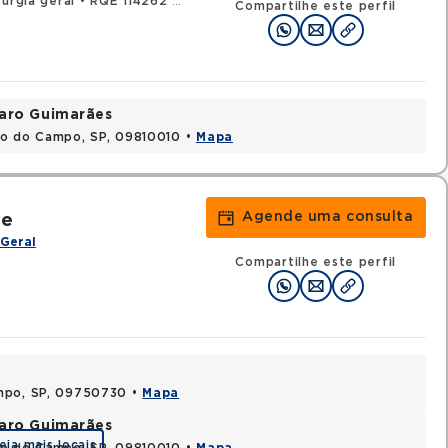
rurgia geral
•
RQE 114262 - Medicina intensiva
Compartilhe este perfil
varo Guimarães
do do Campo, SP, 09810010 •
Mapa
Agende uma consulta
re
Geral
Compartilhe este perfil
ampo, SP, 09750730 •
Mapa
varo Guimarães
eja mais locais