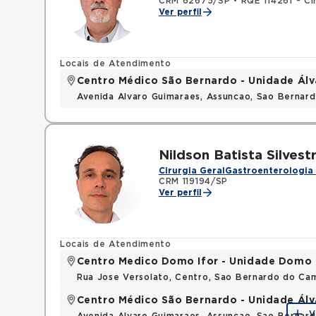
CRM 62675/SP
•
RQE 114261 - Ci
Ver perfil
Locais de Atendimento
Centro Médico São Bernardo - Unidade Ál
Avenida Alvaro Guimaraes, Assuncao, Sao Bernar
Nildson Batista Silvest
Cirurgia Geral
Gastroenterologia 
CRM 119194/SP
Ver perfil
Locais de Atendimento
Centro Medico Domo Ifor - Unidade Domo
Rua Jose Versolato, Centro, Sao Bernardo do C
Centro Médico São Bernardo - Unidade Ál
V