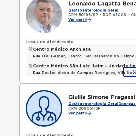
Leonaldo Lagatta Bena
Gastroenterologia Geral
CRM 50186/SP
•
RQE 43006 - Cir
Ver perfil
Locais de Atendimento
Centro Médico Anchieta
Rua Frei Gaspar, Centro, Sao Bernardo do Campo
Centro Médico São Luiz Itaim - Unidade He
V
Rua Doutor Alceu de Campos Rodrigues, Vila Nov
Giullia Simone Fragassi
Gastroenterologia Geral
Doenças 
CRM 208651/SP
Ver perfil
Locais de Atendimento