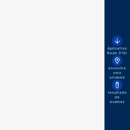
Aplicativo
Rede D'Or
encontre
uma
unidade
resultado
de
exames