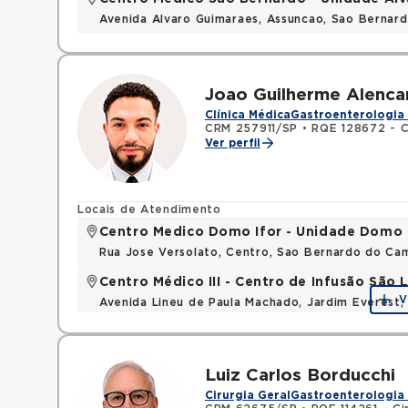
Avenida Alvaro Guimaraes, Assuncao, Sao Bernar
Joao Guilherme Alencar
Clínica Médica
Gastroenterologia 
CRM 257911/SP
•
RQE 128672 - C
Ver perfil
Locais de Atendimento
Centro Medico Domo Ifor - Unidade Domo
Rua Jose Versolato, Centro, Sao Bernardo do C
Centro Médico III - Centro de Infusão São
V
Avenida Lineu de Paula Machado, Jardim Everest,
Luiz Carlos Borducchi
Cirurgia Geral
Gastroenterologia 