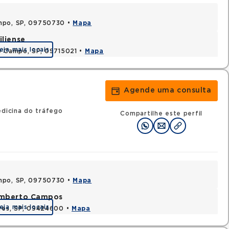
ampo, SP, 09750730 •
Mapa
iliense
eja mais locais
o Campo, SP, 09715021 •
Mapa
Agende uma consulta
edicina do tráfego
Compartilhe este perfil
ampo, SP, 09750730 •
Mapa
Humberto Campos
eja mais locais
ires, SP, 09424600 •
Mapa