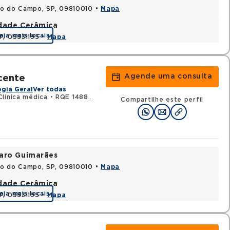
do do Campo, SP, 09810010 •
Mapa
idade Cerâmica
eja mais locais
P, 09531195 •
Mapa
Agende uma consulta
cente
gia Geral
Ver todas
línica médica
•
RQE 148850 - Gastroenterologia
Compartilhe este perfil
varo Guimarães
do do Campo, SP, 09810010 •
Mapa
idade Cerâmica
eja mais locais
P, 09531195 •
Mapa