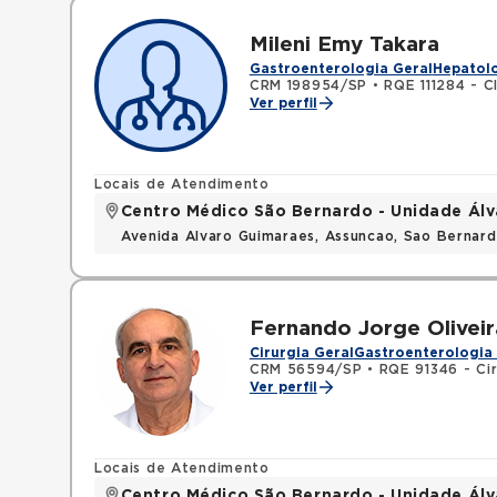
Mileni Emy Takara
Gastroenterologia Geral
Hepatolo
CRM 198954/SP
•
RQE 111284 - C
Ver perfil
Locais de Atendimento
Centro Médico São Bernardo - Unidade Ál
Avenida Alvaro Guimaraes, Assuncao, Sao Bernar
Fernando Jorge Oliveir
Cirurgia Geral
Gastroenterologia 
CRM 56594/SP
•
RQE 91346 - Cir
Ver perfil
Locais de Atendimento
Centro Médico São Bernardo - Unidade Ál