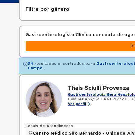
Filtre por gênero
Gastroenterologista Clínico com data de ag
B
34
resultados encontrados para
Gastroenterologi
Campo
.
Thais Sciulli Provenza
Gastroenterologia Geral
Hepatolo
CRM 146453/SP
•
RQE 97327 - G
Ver perfil
Locais de Atendimento
Centro Médico São Bernardo - Unidade Ál