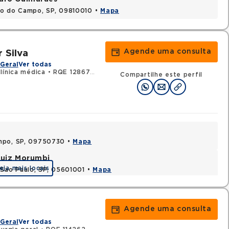
do do Campo, SP, 09810010 •
Mapa
Agende uma consulta
 Silva
Geral
Ver todas
línica médica
•
RQE 128673 - Gastroenterologia
Compartilhe este perfil
ampo, SP, 09750730 •
Mapa
 Luiz Morumbi
eja mais locais
 Sao Paulo, SP, 05601001 •
Mapa
Agende uma consulta
Geral
Ver todas