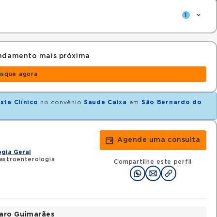
1
endamento mais próxima
usque agora
sta Clínico
no convênio
Saude Caixa
em
São Bernardo do
Agende uma consulta
gia Geral
astroenterologia
Compartilhe este perfil
varo Guimarães