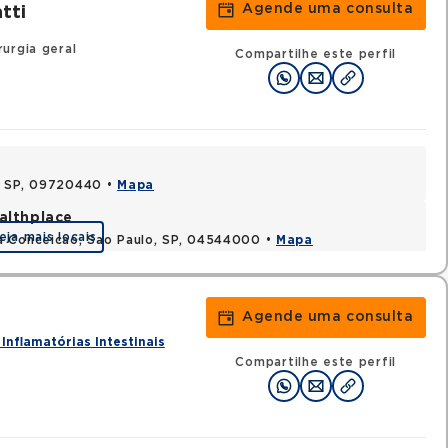
Agende uma consulta
tti
urgia geral
Compartilhe este perfil
, SP, 09720440 •
Mapa
althplace
eja mais locais
a Conceicao, Sao Paulo, SP, 04544000 •
Mapa
Agende uma consulta
Inflamatórias Intestinais
Compartilhe este perfil