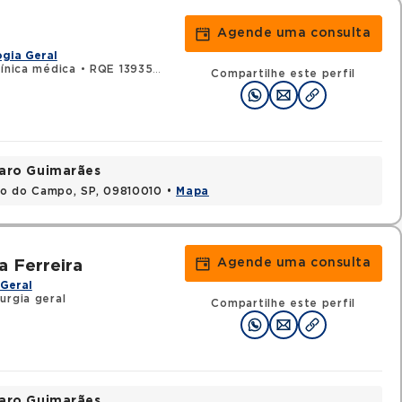
Agende uma consulta
gia Geral
línica médica
•
RQE 139358 - Gastroenterologia
Compartilhe este perfil
varo Guimarães
do do Campo, SP, 09810010 •
Mapa
Agende uma consulta
a Ferreira
Geral
urgia geral
Compartilhe este perfil
varo Guimarães