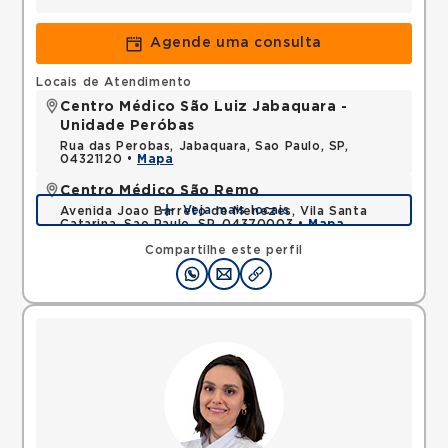
Agende uma consulta
Locais de Atendimento
Centro Médico São Luiz Jabaquara -
Unidade Peróbas
Rua das Perobas, Jabaquara, Sao Paulo, SP,
04321120 •
Mapa
Centro Médico São Remo
Veja mais locais
Avenida Joao Barreto de Menezes, Vila Santa
Catarina, Sao Paulo, SP, 04370003 •
Mapa
Compartilhe este perfil