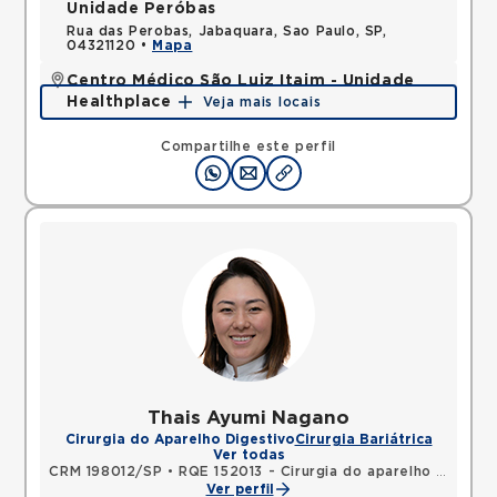
Unidade Peróbas
Rua das Perobas, Jabaquara, Sao Paulo, SP,
04321120 •
Mapa
Centro Médico São Luiz Itaim - Unidade
Healthplace
Veja mais locais
Rua Doutor Alceu de Campos Rodrigues, Vila Nova
Conceicao, Sao Paulo, SP, 04544000 •
Mapa
Compartilhe este perfil
Thais Ayumi Nagano
Cirurgia do Aparelho Digestivo
Cirurgia Bariátrica
Ver todas
CRM 198012/SP
•
RQE 152013 - Cirurgia do aparelho digestivo
Ver perfil