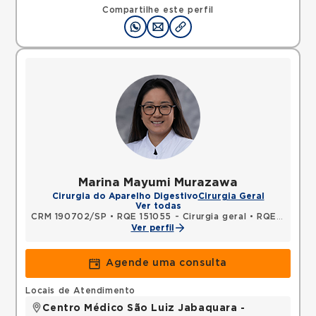
03313000 •
Mapa
Compartilhe este perfil
Marina Mayumi Murazawa
Cirurgia do Aparelho Digestivo
Cirurgia Geral
Ver todas
CRM 190702/SP
•
RQE 151055 - Cirurgia geral
•
RQE 152582 - Cirurgia do aparelho digestivo
Ver perfil
Agende uma consulta
Locais de Atendimento
Centro Médico São Luiz Jabaquara -