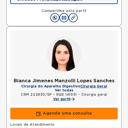
Rua Francisco Marengo, Tatuape, Sao Paulo, SP,
03313000 •
Mapa
Compartilhe este perfil
Bianca Jimenes Manzolli Lopes Sanches
Cirurgia do Aparelho Digestivo
Cirurgia Geral
Ver todas
CRM 222830/SP
•
RQE 141951 - Cirurgia geral
Ver perfil
Agende uma consulta
Locais de Atendimento