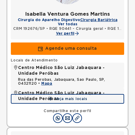
Isabella Ventura Gomes Martins
Cirurgia do Aparelho Digestivo
Cirurgia Bariátrica
Ver todas
CRM 192676/SP
•
RQE 90441 - Cirurgia geral
•
RQE 102763 - Cirurgia do aparelho digestivo
Ver perfil
Agende uma consulta
Locais de Atendimento
Centro Médico São Luiz Jabaquara -
Unidade Peróbas
Rua das Perobas, Jabaquara, Sao Paulo, SP,
04321120 •
Mapa
Centro Médico São Luiz Jabaquara -
Unidade Peróbas
Veja mais locais
Rua das Perobas, Jardim Oriental Jabaquara, Sao
Paulo, SP, 04321120 •
Mapa
Compartilhe este perfil