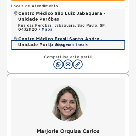
Locais de Atendimento
Centro Médico São Luiz Jabaquara -
Unidade Peróbas
Rua das Perobas, Jabaquara, Sao Paulo, SP,
04321120 •
Mapa
Centro Médico Brasil Santo André -
Unidade Porto Alegre
Veja mais locais
Rua Porto Alegre, Vila Assuncao, Santo Andre, SP,
09030610 •
Mapa
Compartilhe este perfil
Marjorie Orquisa Carlos