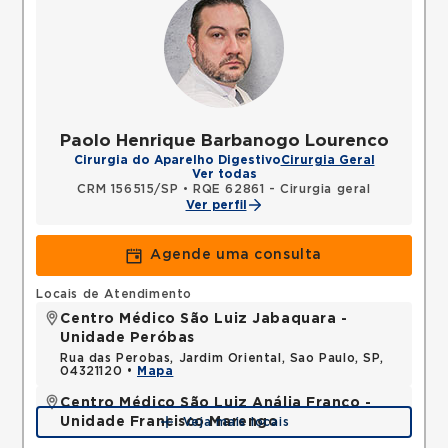
Paolo Henrique Barbanogo Lourenco
Cirurgia do Aparelho Digestivo
Cirurgia Geral
Ver todas
CRM 156515/SP
•
RQE 62861 - Cirurgia geral
Ver perfil
Agende uma consulta
Locais de Atendimento
Centro Médico São Luiz Jabaquara -
Unidade Peróbas
Rua das Perobas, Jardim Oriental, Sao Paulo, SP,
04321120 •
Mapa
Centro Médico São Luiz Anália Franco -
Unidade Francisco Marengo
Veja mais locais
Rua Francisco Marengo, Tatuape, Sao Paulo, SP,