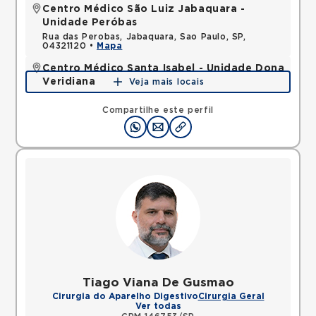
Centro Médico São Luiz Jabaquara -
Unidade Peróbas
Rua das Perobas, Jabaquara, Sao Paulo, SP,
04321120 •
Mapa
Centro Médico Santa Isabel - Unidade Dona
Veridiana
Veja mais locais
Rua Dona Veridiana, Vila Buarque, Sao Paulo, SP,
01238010 •
Mapa
Compartilhe este perfil
Tiago Viana De Gusmao
Cirurgia do Aparelho Digestivo
Cirurgia Geral
Ver todas