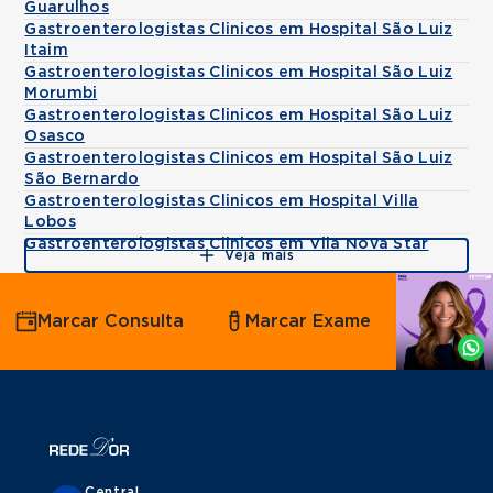
Guarulhos
Gastroenterologistas Clinicos em Hospital São Luiz
Itaim
Gastroenterologistas Clinicos em Hospital São Luiz
Morumbi
Gastroenterologistas Clinicos em Hospital São Luiz
Osasco
Gastroenterologistas Clinicos em Hospital São Luiz
São Bernardo
Gastroenterologistas Clinicos em Hospital Villa
Lobos
Gastroenterologistas Clinicos em Vila Nova Star
Veja mais
Agende
Marcar Consulta
Marcar Exame
por
Whatsapp
Central