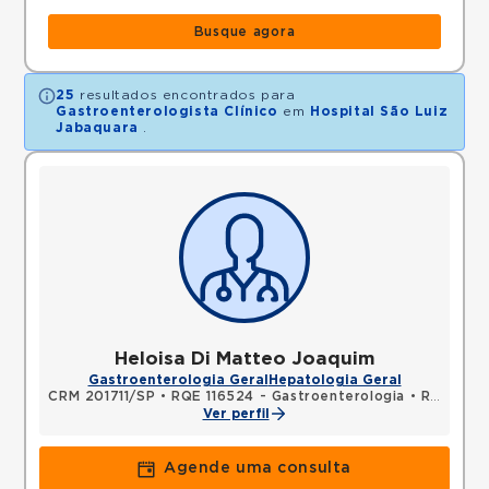
Busque agora
25
resultados encontrados para
Gastroenterologista Clínico
em
Hospital São Luiz
Jabaquara
.
Heloisa Di Matteo Joaquim
Gastroenterologia Geral
Hepatologia Geral
CRM 201711/SP
•
RQE 116524 - Gastroenterologia
•
RQE 116525 - Clínica médica
Ver perfil
Agende uma consulta