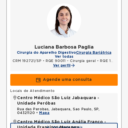
Luciana Barbosa Paglia
Cirurgia do Aparelho Digestivo
Cirurgia Bariátrica
Ver todas
CRM 192721/SP
•
RQE 90011 - Cirurgia geral
•
RQE 105038 - Cirurgia do aparelho digestivo
Ver perfil
Agende uma consulta
Locais de Atendimento
Centro Médico São Luiz Jabaquara -
Unidade Peróbas
Rua das Perobas, Jabaquara, Sao Paulo, SP,
04321120 •
Mapa
Centro Médico São Luiz Anália Franco -
Unidade Francisco Marengo
Veja mais locais