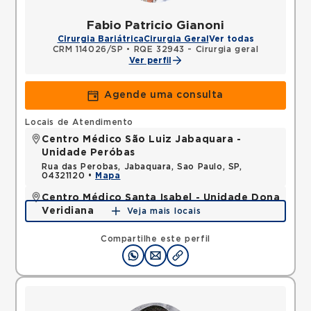
Fabio Patricio Gianoni
Cirurgia Bariátrica
Cirurgia Geral
Ver todas
CRM 114026/SP
•
RQE 32943 - Cirurgia geral
Ver perfil
Agende uma consulta
Locais de Atendimento
Centro Médico São Luiz Jabaquara -
Unidade Peróbas
Rua das Perobas, Jabaquara, Sao Paulo, SP,
04321120 •
Mapa
Centro Médico Santa Isabel - Unidade Dona
Veridiana
Veja mais locais
Rua Dona Veridiana, Vila Buarque, Sao Paulo, SP,
01238010 •
Mapa
Compartilhe este perfil