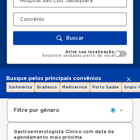
Buscar
Ative sua localização
Encontre unidades perto de você
Busque pelos principais convênios
SulAmérica
Bradesco
Mediservice
Porto Saúde
Grupo 
Filtre por gênero
1
Gastroenterologista Clínico com data de
agendamento mais próxima