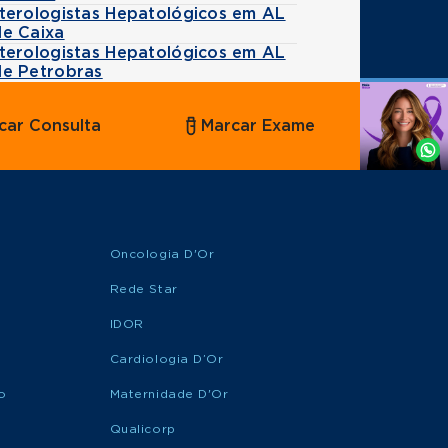
terologistas Hepatológicos em AL
e Caixa
terologistas Hepatológicos em AL
e Petrobras
Agende
car Consulta
Marcar Exame
por
Whatsapp
Oncologia D'Or
Rede Star
IDOR
Cardiologia D’Or
o
Maternidade D'Or
Qualicorp