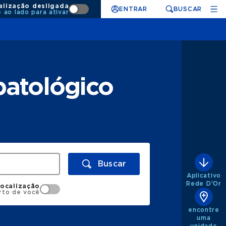
alização desligada
ENTRAR
BUSCAR
e ao lado para ativar
patológico
Buscar
Aplicativo
Rede D'Or
localização
rto de você
encontre
uma
unidade