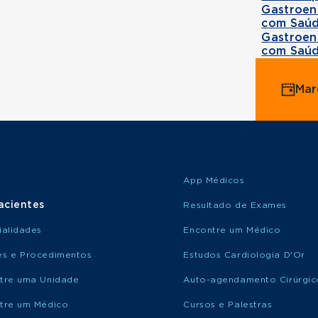
Gastroen
com Saúd
Gastroen
com Saúd
Mar
App Médicos
acientes
Resultado de Exames
ialidades
Encontre um Médico
s e Procedimentos
Estudos Cardiologia D'Or
tre uma Unidade
Auto-agendamento Cirúrgic
tre um Médico
Cursos e Palestras