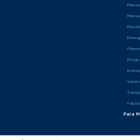
Marca
Marca
Resul
Emerg
Plano
Progr
Doen
Vacin
Trans
Patol
Para M