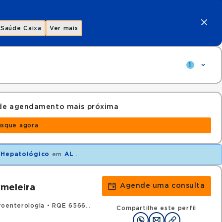
Saúde Caixa
Ver mais
1
 de agendamento mais próxima
usque agora
 Hepatológico
em
AL
.
Agende uma consulta
meleira
roenterologia
•
RQE 6566 - Clínica médica
Compartilhe este perfil