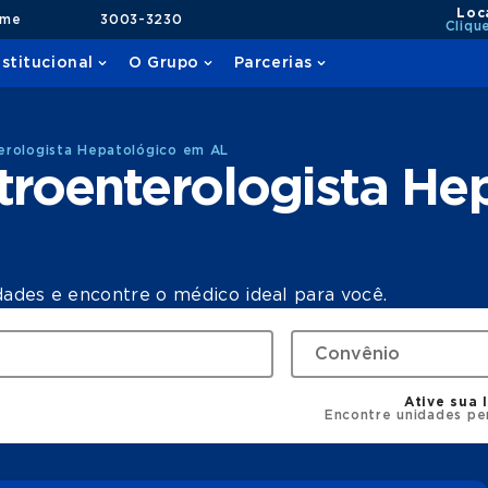
Loc
ame
3003-3230
Cliqu
nstitucional
O Grupo
Parcerias
erologista Hepatológico em AL
roenterologista He
dades e encontre o médico ideal para você.
Ative sua 
Encontre unidades pe