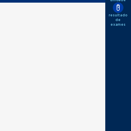
resultado
de
exames