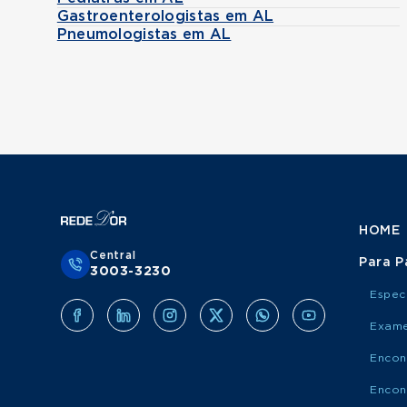
Gastroenterologistas em AL
Pneumologistas em AL
HOME
Central
Para P
3003-3230
Espec
Exame
Encon
Encon