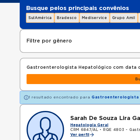
Busque pelos principais convênios
SulAmérica
Bradesco
Mediservice
Grupo Amil
Filtre por gênero
Gastroenterologista Hepatológico com data
B
1 resultado encontrado para
Gastroenterologista
Sarah De Souza Lira Ga
Hepatologia Geral
CRM 6847/AL
•
RQE 4803 - Gast
Ver perfil