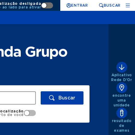
alização desligada
ENTRAR
BUSCAR
e ao lado para ativar
enda Grupo
Aplicativo
Rede D'Or
encontre
Buscar
uma
unidade
localização
rto de você
resultado
de
exames