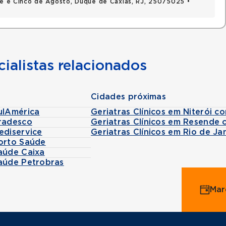
nte e Cinco de Agosto, Duque de Caxias, RJ, 25075025 •
ialistas relacionados
Cidades próximas
ulAmérica
Geriatras Clínicos em Niterói c
Bradesco
Geriatras Clínicos em Resende
ediservice
Geriatras Clínicos em Rio de J
Porto Saúde
aúde Caixa
Saúde Petrobras
Mar