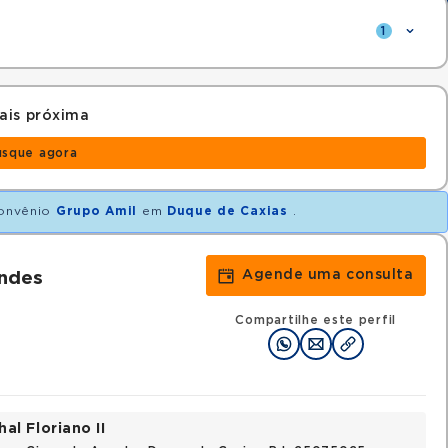
1
ais próxima
usque agora
onvênio
Grupo Amil
em
Duque de Caxias
.
Agende uma consulta
andes
Compartilhe este perfil
al Floriano II