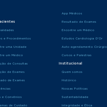
App Médicos
acientes
Resultado de Exames
ialidades
Encontre um Médico
s e Procedimentos
Estudos Cardiologia D'Or
tre uma Unidade
Auto-agendamento Cirúrgic
tre um Médico
Cursos e Palestras
Institucional
ção de Consultas
ção de Exames
Quem somos
tado de Exames
Histórico
ências
Nossas Políticas
s e Convênios
Sustentabilidade
amas de Cuidado
Integridade e Ética