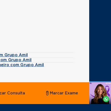
om Grupo Amil
 com Grupo Amil
aneiro com Grupo Amil
Agende
car Consulta
Marcar Exame
por
Whatsapp