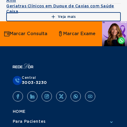
Amil
Geriatras Clínicos em Duque de Caxias com Saúde
Caixa
Veja mais
Agende
Marcar Consulta
Marcar Exame
por
Whatsapp
Central
3003-3230
HOME
Para Pacientes