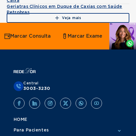
Caixa
Geriatras Clínicos em Duque de Caxias com Saúde
Petrobras
Veja mais
Agende
Marcar Consulta
Marcar Exame
por
Whatsapp
Central
3003-3230
HOME
Para Pacientes