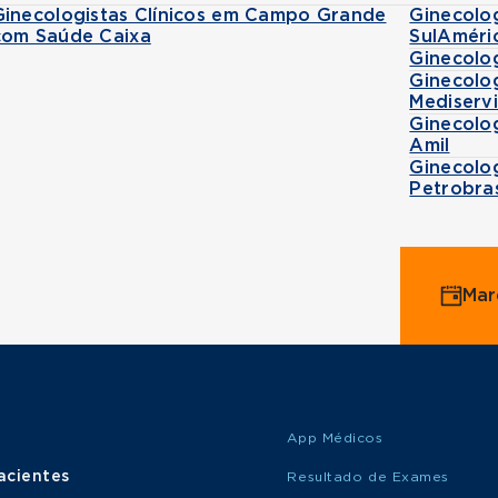
Ginecologistas Clínicos em Campo Grande
Ginecolo
com Saúde Caixa
SulAméri
Ginecolo
Ginecolo
Mediserv
Ginecolo
Amil
Ginecolo
Petrobra
Mar
App Médicos
acientes
Resultado de Exames