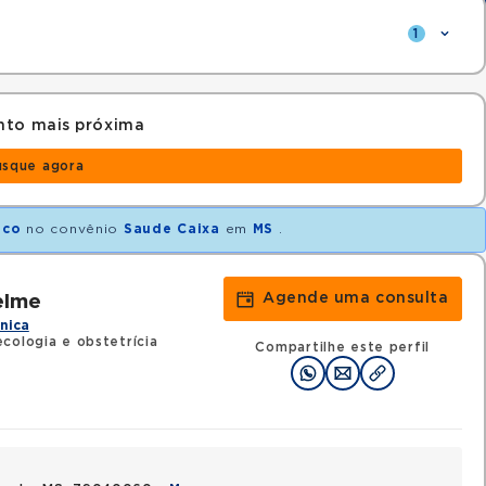
1
nto mais próxima
usque agora
ico
no convênio
Saude Caixa
em
MS
.
Agende uma consulta
elme
ínica
cologia e obstetrícia
Compartilhe este perfil