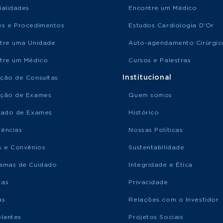
ialidades
Encontre um Médico
s e Procedimentos
Estudos Cardiologia D'Or
tre uma Unidade
Auto-agendamento Cirúrgic
tre um Médico
Cursos e Palestras
Institucional
ção de Consultas
ção de Exames
Quem somos
tado de Exames
Histórico
ências
Nossas Políticas
s e Convênios
Sustentabilidade
amas de Cuidado
Integridade e Ética
ças
Privacidade
as
Relações com o Investidor
plantes
Projetos Sociais