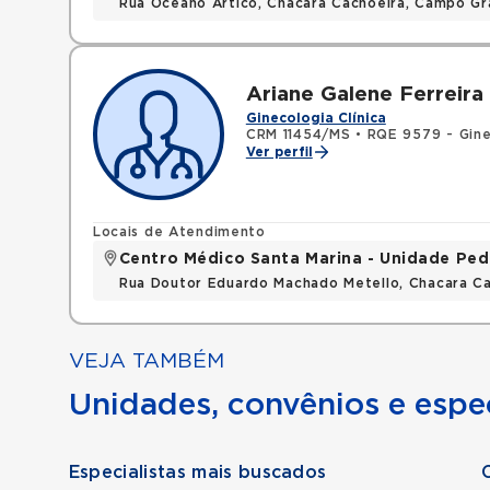
Rua Oceano Artico, Chacara Cachoeira, Campo G
Ariane Galene Ferreira 
Ginecologia Clínica
CRM 11454/MS
•
RQE 9579 - Gine
Ver perfil
Locais de Atendimento
Centro Médico Santa Marina - Unidade Ped
Rua Doutor Eduardo Machado Metello, Chacara C
VEJA TAMBÉM
Unidades, convênios e espec
Especialistas mais buscados