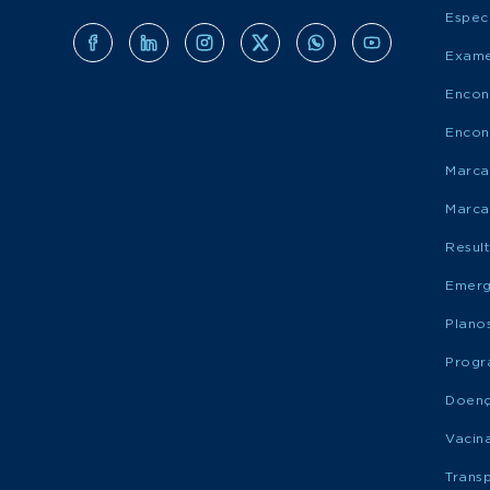
Espec
Exame
Encon
Encon
Marca
Marca
Resul
Emerg
Plano
Progr
Doen
Vacin
Trans