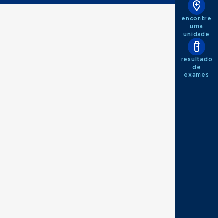
encontre
uma
unidade
resultado
de
exames