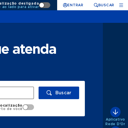
alização desligada
ENTRAR
BUSCAR
e ao lado para ativar
ue atenda
Buscar
localização
rto de você
Aplicativo
Rede D'Or