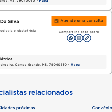
rande, MS, 79040060 •
Mapa
Agende uma consulta
Da Silva
cologia e obstetrícia
Compartilhe este perfil
iátrica
achoeira, Campo Grande, MS, 79040830 •
Mapa
ialistas relacionados
Cidades próximas
Convênio