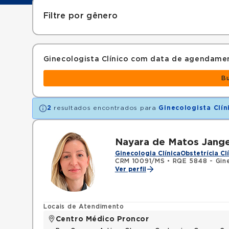
Filtre por gênero
Ginecologista Clínico com data de agendame
B
2
resultados encontrados para
Ginecologista Clín
Nayara de Matos Jang
Ginecologia Clínica
Obstetrícia Cl
CRM 10091/MS
•
RQE 5848 - Gine
Ver perfil
Locais de Atendimento
Centro Médico Proncor