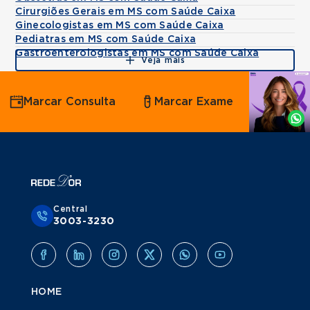
Cirurgiões Gerais em MS com Saúde Caixa
Ginecologistas em MS com Saúde Caixa
Pediatras em MS com Saúde Caixa
Gastroenterologistas em MS com Saúde Caixa
Veja mais
Agende
Marcar Consulta
Marcar Exame
por
Whatsapp
Central
3003-3230
HOME