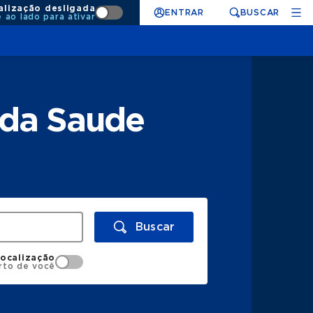
alização desligada
ENTRAR
BUSCAR
e ao lado para ativar
nda Saude
Buscar
localização
rto de você