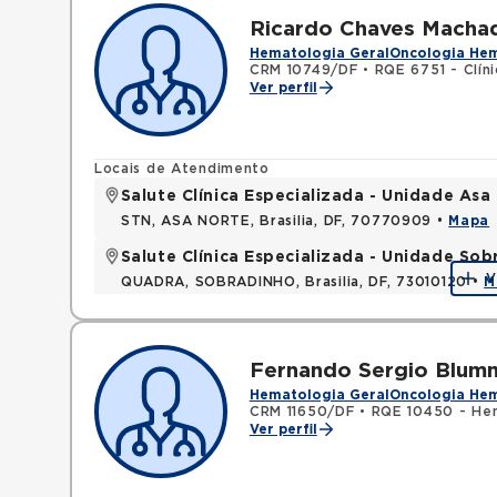
Ricardo Chaves Macha
Hematologia Geral
Oncologia He
CRM 10749/DF
•
RQE 6751 - Clín
Ver perfil
Locais de Atendimento
Salute Clínica Especializada - Unidade Asa
STN, ASA NORTE, Brasilia, DF, 70770909 •
Mapa
Salute Clínica Especializada - Unidade Sob
V
QUADRA, SOBRADINHO, Brasilia, DF, 73010120 •
M
Fernando Sergio Blumm
Hematologia Geral
Oncologia He
CRM 11650/DF
•
RQE 10450 - He
Ver perfil