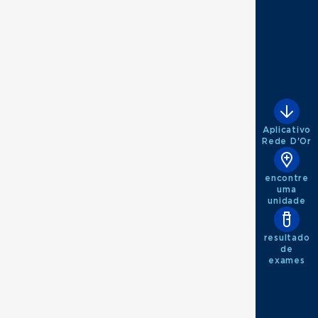
Aplicativo
Rede D'Or
encontre
uma
unidade
resultado
de
exames