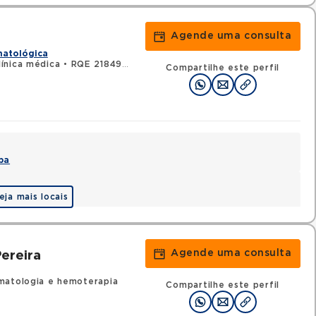
Agende uma consulta
matológica
ínica médica
•
RQE 21849 - Hematologia e hemoterapia
Compartilhe este perfil
pa
eja mais locais
Agende uma consulta
ereira
matologia e hemoterapia
Compartilhe este perfil