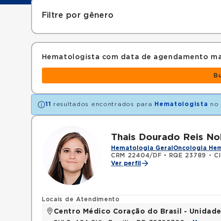
Filtre por gênero
Hematologista com data de agendamento ma
B
11
resultados encontrados para
Hematologista
no 
Thais Dourado Reis N
Hematologia Geral
Oncologia He
CRM 22404/DF
•
RQE 23789 - Cl
Ver perfil
Locais de Atendimento
Centro Médico Coração do Brasil - Unidade