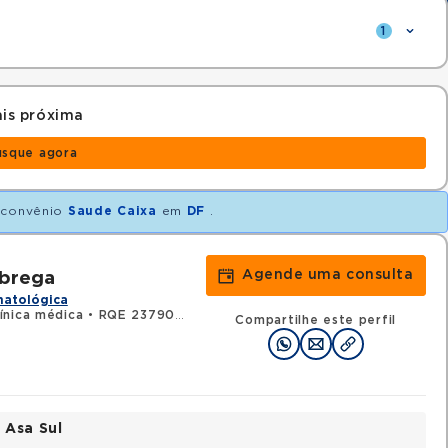
1
is próxima
usque agora
convênio
Saude Caixa
em
DF
.
Agende uma consulta
obrega
matológica
ínica médica
•
RQE 23790 - Hematologia e hemoterapia
Compartilhe este perfil
 Asa Sul