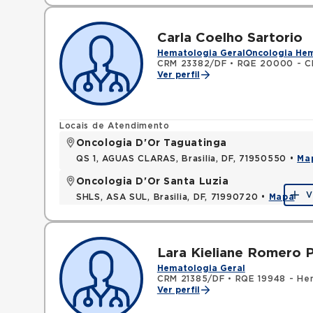
Carla Coelho Sartorio
Hematologia Geral
Oncologia He
CRM 23382/DF
•
RQE 20000 - Cl
Ver perfil
Locais de Atendimento
Oncologia D'Or Taguatinga
QS 1, AGUAS CLARAS, Brasilia, DF, 71950550 •
Ma
Oncologia D'Or Santa Luzia
V
SHLS, ASA SUL, Brasilia, DF, 71990720 •
Mapa
Lara Kieliane Romero P
Hematologia Geral
CRM 21385/DF
•
RQE 19948 - He
Ver perfil