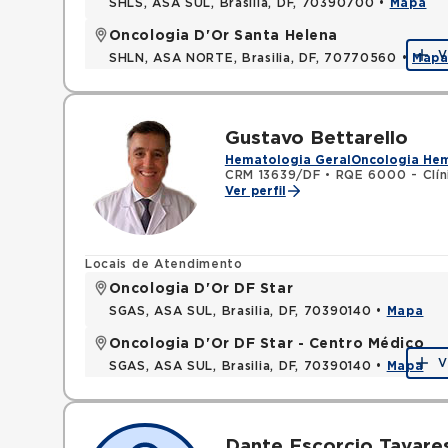
SHLS, ASA SUL, Brasilia, DF, 70390700 •
Mapa
Oncologia D'Or Santa Helena
V
SHLN, ASA NORTE, Brasilia, DF, 70770560 •
Map
Gustavo Bettarello
Hematologia Geral
Oncologia He
CRM 13639/DF
•
RQE 6000 - Clín
Ver perfil
Locais de Atendimento
Oncologia D'Or DF Star
SGAS, ASA SUL, Brasilia, DF, 70390140 •
Mapa
Oncologia D'Or DF Star - Centro Médico
V
SGAS, ASA SUL, Brasilia, DF, 70390140 •
Mapa
Dante Escorcio Tavares