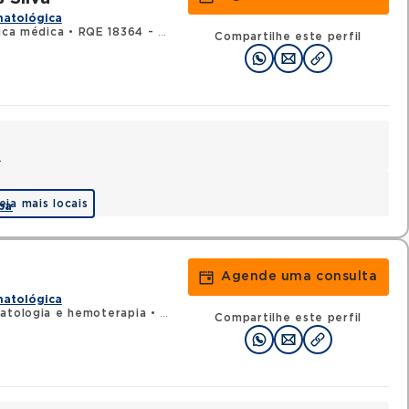
matológica
nica médica
•
RQE 18364 - Hematologia e hemoterapia
Compartilhe este perfil
a
eja mais locais
pa
Agende uma consulta
matológica
atologia e hemoterapia
•
RQE 10620 - Clínica médica
Compartilhe este perfil