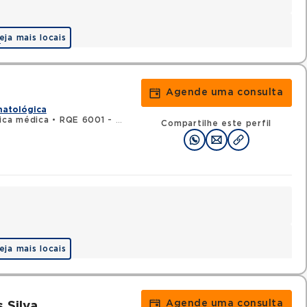
eja mais locais
a
Agende uma consulta
matológica
ica médica
•
RQE 6001 - Hematologia e hemoterapia
Compartilhe este perfil
eja mais locais
Agende uma consulta
 Silva