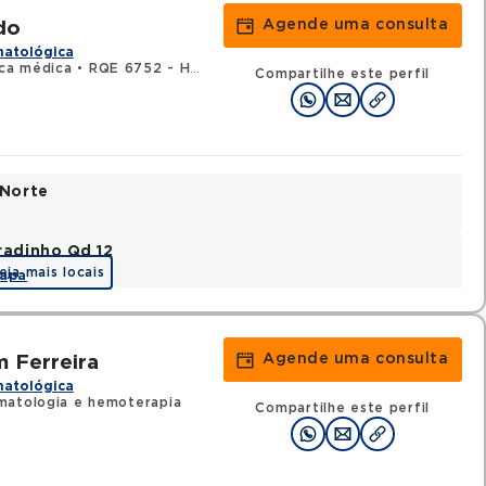
Agende uma consulta
do
matológica
ica médica
•
RQE 6752 - Hematologia e hemoterapia
Compartilhe este perfil
 Norte
radinho Qd 12
eja mais locais
apa
Agende uma consulta
 Ferreira
matológica
matologia e hemoterapia
Compartilhe este perfil