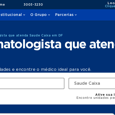
Loc
ame
3003-3230
Cliqu
nstitucional
O Grupo
Parcerias
ista que atenda Saude Caixa em DF
atologista que ate
dades e encontre o médico ideal para você.
Ative sua 
Encontre unidades pe