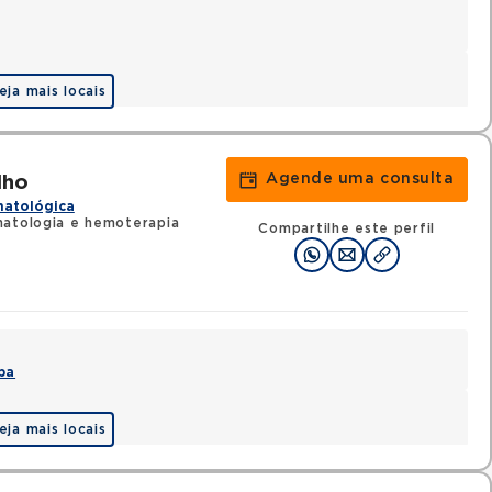
eja mais locais
Agende uma consulta
lho
matológica
matologia e hemoterapia
Compartilhe este perfil
pa
eja mais locais