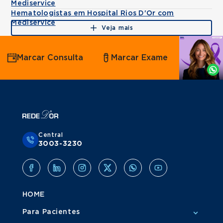
Mediservice
Hematologistas em Hospital Rios D'Or com
Mediservice
Veja mais
Agende
Marcar Consulta
Marcar Exame
por
Whatsapp
Central
3003-3230
HOME
Para Pacientes