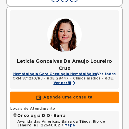
Leticia Goncalves De Araujo Loureiro
Cruz
Hematologia Geral
Oncologia Hematológica
Ver todas
CRM 871230/RJ
•
RQE 28447 - Clínica médica
•
RQE 28448 - Hematologia e hemoterapia
Ver perfil
Agende uma consulta
Locais de Atendimento
Oncologia D'Or Barra
Avenida das Americas, Barra da Tijuca, Rio de
Janeiro, RJ, 22640102 •
Mapa