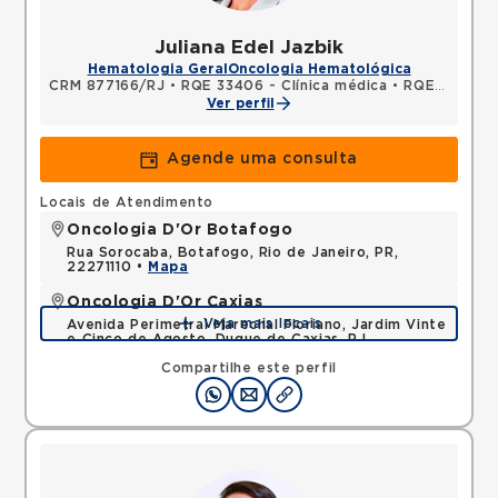
Juliana Edel Jazbik
Hematologia Geral
Oncologia Hematológica
CRM 877166/RJ
•
RQE 33406 - Clínica médica
•
RQE 33407 - Hematologia e hemoterapia
Ver perfil
Agende uma consulta
Locais de Atendimento
Oncologia D'Or Botafogo
Rua Sorocaba, Botafogo, Rio de Janeiro, PR,
22271110 •
Mapa
Oncologia D'Or Caxias
Veja mais locais
Avenida Perimetral Marechal Floriano, Jardim Vinte
e Cinco de Agosto, Duque de Caxias, RJ,
25075025 •
Mapa
Compartilhe este perfil