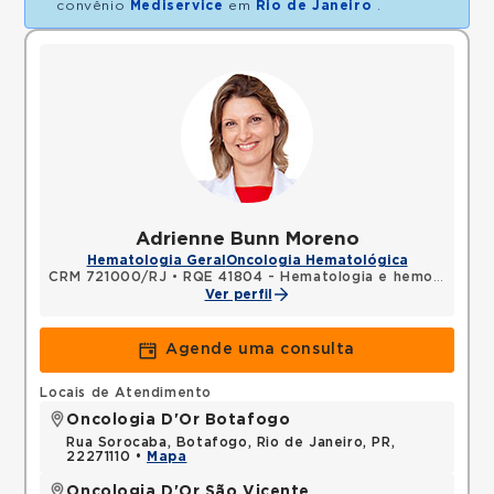
convênio
Mediservice
em
Rio de Janeiro
.
Adrienne Bunn Moreno
Hematologia Geral
Oncologia Hematológica
CRM 721000/RJ
•
RQE 41804 - Hematologia e hemoterapia
Ver perfil
Agende uma consulta
Locais de Atendimento
Oncologia D'Or Botafogo
Rua Sorocaba, Botafogo, Rio de Janeiro, PR,
22271110 •
Mapa
Oncologia D'Or São Vicente