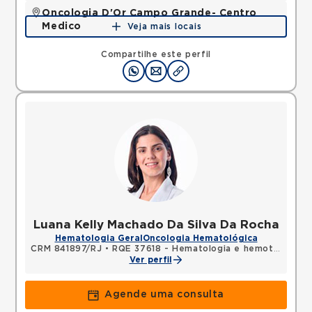
Oncologia D'Or Campo Grande- Centro
Medico
Veja mais locais
Rua Agostinho Coelho, Campo Grande, Rio de
Janeiro, RJ, 23050310 •
Mapa
Compartilhe este perfil
Luana Kelly Machado Da Silva Da Rocha
Hematologia Geral
Oncologia Hematológica
CRM 841897/RJ
•
RQE 37618 - Hematologia e hemoterapia
Ver perfil
Agende uma consulta