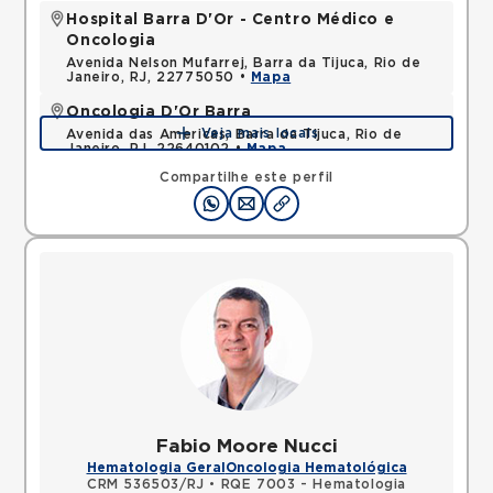
Hospital Barra D'Or - Centro Médico e
Oncologia
Avenida Nelson Mufarrej, Barra da Tijuca, Rio de
Janeiro, RJ, 22775050 •
Mapa
Oncologia D'Or Barra
Veja mais locais
Avenida das Americas, Barra da Tijuca, Rio de
Janeiro, RJ, 22640102 •
Mapa
Compartilhe este perfil
Fabio Moore Nucci
Hematologia Geral
Oncologia Hematológica
CRM 536503/RJ
•
RQE 7003 - Hematologia