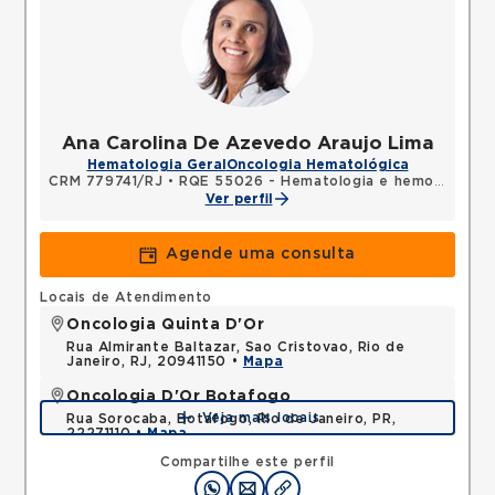
Ana Carolina De Azevedo Araujo Lima
Hematologia Geral
Oncologia Hematológica
CRM 779741/RJ
•
RQE 55026 - Hematologia e hemoterapia
Ver perfil
Agende uma consulta
Locais de Atendimento
Oncologia Quinta D'Or
Rua Almirante Baltazar, Sao Cristovao, Rio de
Janeiro, RJ, 20941150 •
Mapa
Oncologia D'Or Botafogo
Veja mais locais
Rua Sorocaba, Botafogo, Rio de Janeiro, PR,
22271110 •
Mapa
Compartilhe este perfil