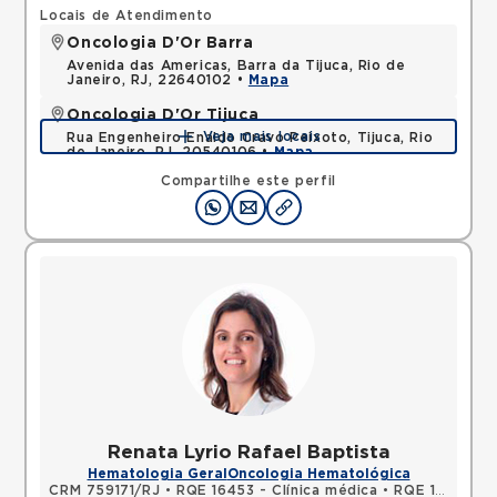
Locais de Atendimento
Oncologia D'Or Barra
Avenida das Americas, Barra da Tijuca, Rio de
Janeiro, RJ, 22640102 •
Mapa
Oncologia D'Or Tijuca
Veja mais locais
Rua Engenheiro Enaldo Cravo Peixoto, Tijuca, Rio
de Janeiro, RJ, 20540106 •
Mapa
Compartilhe este perfil
Renata Lyrio Rafael Baptista
Hematologia Geral
Oncologia Hematológica
CRM 759171/RJ
•
RQE 16453 - Clínica médica
•
RQE 16454 - Hematologia e hemoterapia