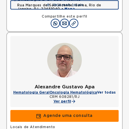
Veja mais locais
Rua Marques de Sao Vicente, Gavea, Rio de
Janeiro, RJ, 22451040 •
Mapa
Compartilhe este perfil
Alexandre Gustavo Apa
Hematologia Geral
Oncologia Hematológica
Ver todas
CRM 608281/RJ
Ver perfil
Agende uma consulta
Locais de Atendimento