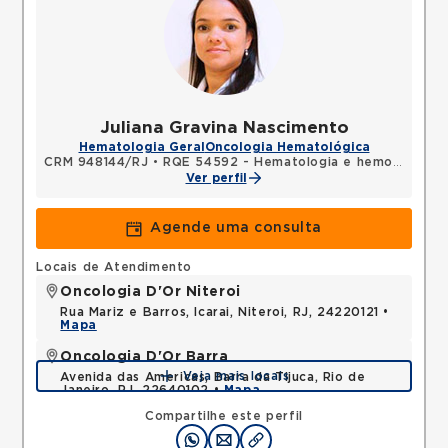
Juliana Gravina Nascimento
Hematologia Geral
Oncologia Hematológica
CRM 948144/RJ
•
RQE 54592 - Hematologia e hemoterapia
Ver perfil
Agende uma consulta
Locais de Atendimento
Oncologia D'Or Niteroi
Rua Mariz e Barros, Icarai, Niteroi, RJ, 24220121 •
Mapa
Oncologia D'Or Barra
Veja mais locais
Avenida das Americas, Barra da Tijuca, Rio de
Janeiro, RJ, 22640102 •
Mapa
Compartilhe este perfil