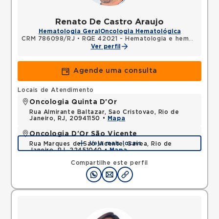
Renato De Castro Araujo
Hematologia Geral
Oncologia Hematológica
CRM 786098/RJ
•
RQE 42021 - Hematologia e hemoterapia
Ver perfil
Agende uma consulta
Locais de Atendimento
Oncologia Quinta D'Or
Rua Almirante Baltazar, Sao Cristovao, Rio de
Janeiro, RJ, 20941150 •
Mapa
Oncologia D'Or São Vicente
Veja mais locais
Rua Marques de Sao Vicente, Gavea, Rio de
Janeiro, RJ, 22451040 •
Mapa
Compartilhe este perfil