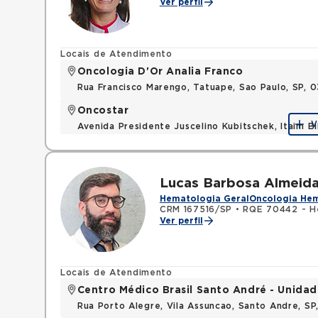
Ver perfil
Locais de Atendimento
Oncologia D'Or Analia Franco
Rua Francisco Marengo, Tatuape, Sao Paulo, SP, 
Oncostar
V
Avenida Presidente Juscelino Kubitschek, Itaim B
Lucas Barbosa Almeid
Hematologia Geral
Oncologia He
CRM 167516/SP
•
RQE 70442 - H
Ver perfil
Locais de Atendimento
Centro Médico Brasil Santo André - Unidad
Rua Porto Alegre, Vila Assuncao, Santo Andre, S