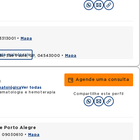
03313001 •
Mapa
eja mais locais
ibi, Sao Paulo, SP, 04543000 •
Mapa
Agende uma consulta
a
matológica
Ver todas
ematologia e hemoterapia
Compartilhe este perfil
e Porto Alegre
P, 09030610 •
Mapa