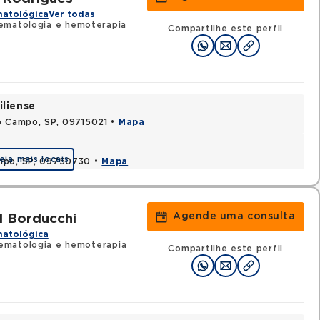
matológica
Ver todas
ematologia e hemoterapia
Compartilhe este perfil
iliense
o Campo, SP, 09715021 •
Mapa
eja mais locais
ampo, SP, 09750730 •
Mapa
Agende uma consulta
l Borducchi
matológica
ematologia e hemoterapia
Compartilhe este perfil