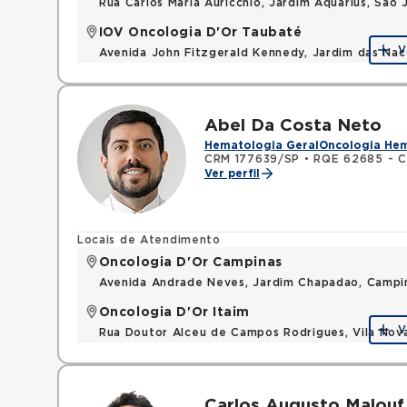
Rua Carlos Maria Auricchio, Jardim Aquarius, Sa
IOV Oncologia D'Or Taubaté
V
Avenida John Fitzgerald Kennedy, Jardim das Na
Abel Da Costa Neto
Hematologia Geral
Oncologia He
CRM 177639/SP
•
RQE 62685 - Cl
Ver perfil
Locais de Atendimento
Oncologia D'Or Campinas
Avenida Andrade Neves, Jardim Chapadao, Campi
Oncologia D'Or Itaim
V
Rua Doutor Alceu de Campos Rodrigues, Vila Nov
Carlos Augusto Malouf