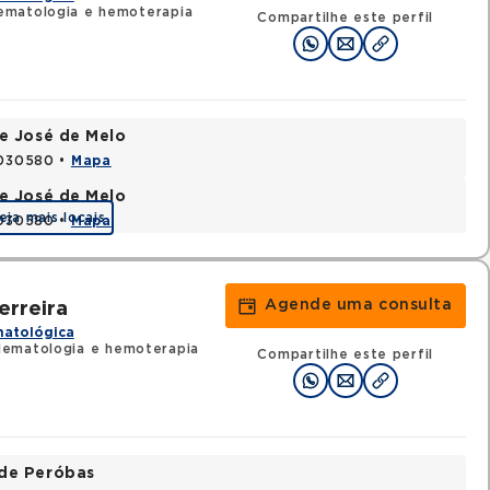
ematologia e hemoterapia
Compartilhe este perfil
e José de Melo
9030580 •
Mapa
e José de Melo
eja mais locais
9030580 •
Mapa
Agende uma consulta
erreira
matológica
ematologia e hemoterapia
Compartilhe este perfil
ade Peróbas