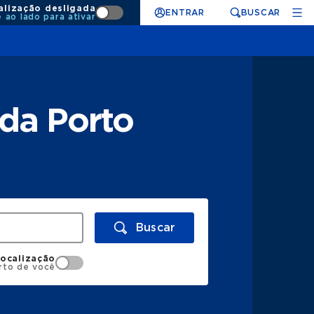
alização desligada
ENTRAR
BUSCAR
e ao lado para ativar
da Porto
Buscar
localização
rto de você