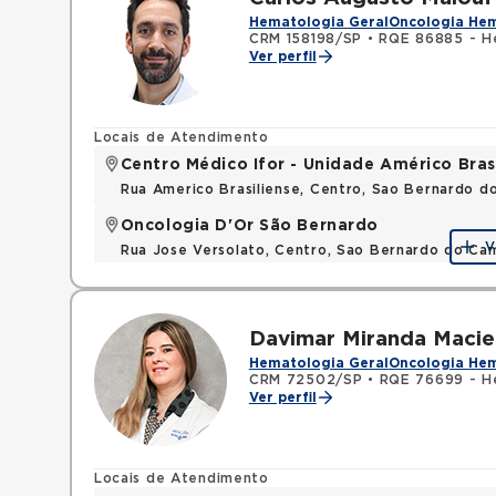
Hematologia Geral
Oncologia He
CRM 158198/SP
•
RQE 86885 - H
Ver perfil
Locais de Atendimento
Centro Médico Ifor - Unidade Américo Bras
Rua Americo Brasiliense, Centro, Sao Bernardo d
Oncologia D'Or São Bernardo
V
Rua Jose Versolato, Centro, Sao Bernardo do C
Davimar Miranda Macie
Hematologia Geral
Oncologia He
CRM 72502/SP
•
RQE 76699 - H
Ver perfil
Locais de Atendimento