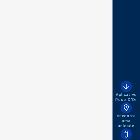
Aplicativo
Rede D'Or
encontre
uma
unidade