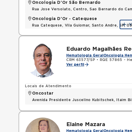
Oncologia D'Or São Bernardo
Rua Jose Versolato, Centro, Sao Bernardo do C
Oncologia D'Or - Catequese
V
Rua Catequese, Vila Guiomar, Santo Andre, SP, 
Eduardo Magalhães R
Hematologia Geral
Oncologia He
CRM 63577/SP
•
RQE 57865 - He
Ver perfil
Locais de Atendimento
Oncostar
Avenida Presidente Juscelino Kubitschek, Itaim B
Elaine Mazara
Hematologia Geral
Oncologia He