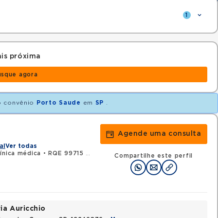
1
is próxima
usque agora
 convênio
Porto Saude
em
SP
.
Agende uma consulta
al
Ver todas
ínica médica
•
RQE 99715 - Oncologia clínica
Compartilhe este perfil
ia Auricchio