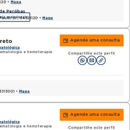
1120 •
Mapa
ade Peróbas
eja mais locais
Paulo, SP, 04321120 •
Mapa
Agende uma consulta
rreto
matológica
ematologia e hemoterapia
Compartilhe este perfil
03313001 •
Mapa
Agende uma consulta
matológica
ematologia e hemoterapia
Compartilhe este perfil