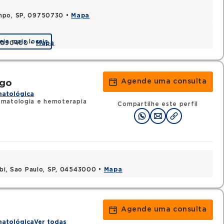
ampo, SP, 09750730 •
Mapa
eja mais locais
09090400 •
Mapa
Agende uma consulta
ego
matológica
matologia e hemoterapia
Compartilhe este perfil
ibi, Sao Paulo, SP, 04543000 •
Mapa
Agende uma consulta
matológica
Ver todas