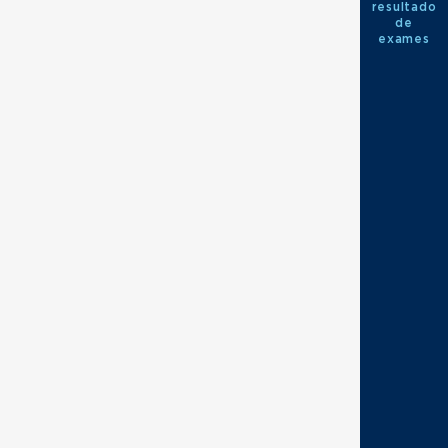
resultado
de
exames