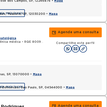
o Jose dos Campos, SP, 12246876 •
Mapa
eja mais locais
coes, Taubate, SP, 12030200 •
Mapa
Agende uma consulta
matológica
ínica médica
•
RQE 80092 - Hematologia e hemoterapia
Compartilhe este perfil
nas, SP, 13070000 •
Mapa
eja mais locais
a Conceicao, Sao Paulo, SP, 04544000 •
Mapa
Agende uma consulta
 Rodrigues