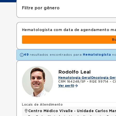
Filtre por gênero
Hematologista com data de agendamento ma
B
49
resultados encontrados para
Hematologista
no
Rodolfo Leal
Hematologia Geral
Oncologia Ger
CRM 164248/SP
•
RQE 99714 - Cl
Ver perfil
Locais de Atendimento
Centro Médico Vivalle - Unidade Carlos Mar