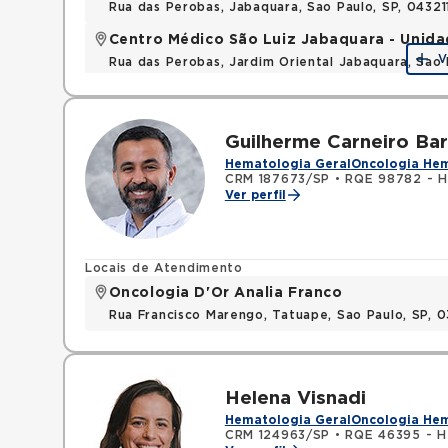
Rua das Perobas, Jabaquara, Sao Paulo, SP, 0432
Centro Médico São Luiz Jabaquara - Unid
V
Rua das Perobas, Jardim Oriental Jabaquara, Sao 
Guilherme Carneiro Ba
Hematologia Geral
Oncologia He
CRM 187673/SP
•
RQE 98782 - H
Ver perfil
Locais de Atendimento
Oncologia D'Or Analia Franco
Rua Francisco Marengo, Tatuape, Sao Paulo, SP, 
Helena Visnadi
Hematologia Geral
Oncologia He
CRM 124963/SP
•
RQE 46395 - H