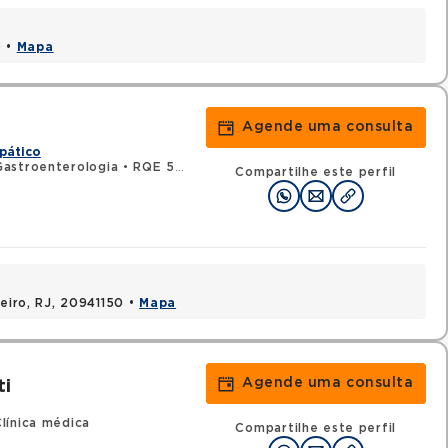
0 •
Mapa
Agende uma consulta
pático
astroenterologia
•
RQE 57908 - Medicina intensiva
Compartilhe este perfil
neiro, RJ, 20941150 •
Mapa
Agende uma consulta
ti
línica médica
Compartilhe este perfil