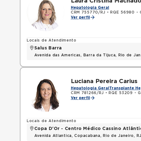
Laura Cristina Machado
Hepatologia Geral
CRM 755770/RJ
•
RQE 56980 - 
Ver perfil
Locais de Atendimento
Salus Barra
Avenida das Americas, Barra da Tijuca, Rio de Ja
Luciana Pereira Carius
Hepatologia Geral
Transplante He
CRM 781266/RJ
•
RQE 53209 - G
Ver perfil
Locais de Atendimento
Copa D'Or - Centro Médico Cassino Atlânti
Avenida Atlantica, Copacabana, Rio de Janeiro, 