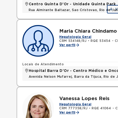
Centro Quinta D'Or - Unidade Quinta Park
V
Rua Almirante Baltazar, Sao Cristovao, Rio de Ja
Maria Chiara Chindamo
Hepatologia Geral
CRM 534148/RJ
•
RQE 53454 - Cl
Ver perfil
Locais de Atendimento
Hospital Barra D'Or - Centro Médico e Onc
Avenida Nelson Mufarrej, Barra da Tijuca, Rio de
Vanessa Lopes Reis
Hepatologia Geral
CRM 777358/RJ
•
RQE 41064 - C
Ver perfil