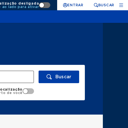
alização desligada
ENTRAR
BUSCAR
e ao lado para ativar
Buscar
localização
rto de você