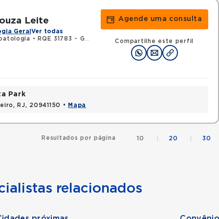
Agende uma consulta
Souza Leite
gia Geral
Ver todas
patologia
•
RQE 31783 - Gastroenterologia
•
RQE 32357 - Clínica 
Compartilhe este perfil
ta Park
neiro, RJ, 20941150 •
Mapa
Resultados por página
10
|
20
|
30
ialistas relacionados
Cidades próximas
Convênio