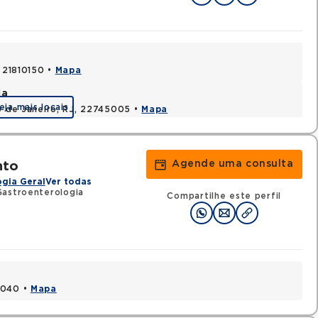
, 21810150 •
Mapa
ia
eja mais locais
io de Janeiro, RJ, 22745005 •
Mapa
Agende uma consulta
nto
gia Geral
Ver todas
astroenterologia
Compartilhe este perfil
1040 •
Mapa