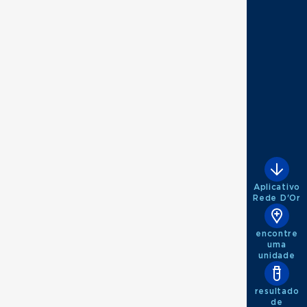
Aplicativo
Rede D'Or
encontre
uma
unidade
resultado
de