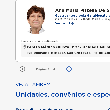
Ana Maria Pittella De 
Gastroenterologia Geral
Hepatolo
CRM 313719/RJ
•
RQE 31782 - He
Ver perfil
Locais de Atendimento
Centro Médico Quinta D'Or - Unidade Quin
Rua Almirante Baltazar, Sao Cristovao, Rio de Ja
Página 1 - 4
VEJA TAMBÉM
Unidades, convênios e espec
Especialistas mais buscados