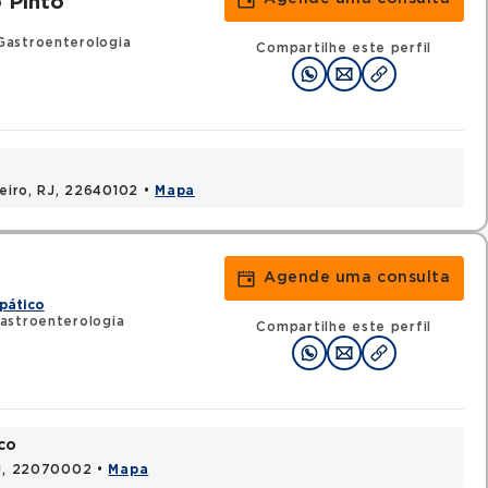
 Pinto
Gastroenterologia
Compartilhe este perfil
neiro, RJ, 22640102 •
Mapa
Agende uma consulta
pático
astroenterologia
Compartilhe este perfil
co
RJ, 22070002 •
Mapa