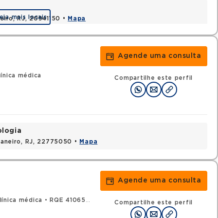
eja mais locais
neiro, RJ, 20941150 •
Mapa
Agende uma consulta
ínica médica
Compartilhe este perfil
ologia
 Janeiro, RJ, 22775050 •
Mapa
Agende uma consulta
línica médica
•
RQE 41065 - Gastroenterologia
Compartilhe este perfil