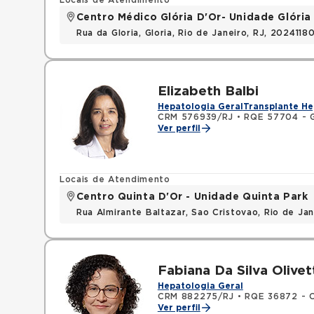
Locais de Atendimento
Centro Médico Glória D'Or- Unidade Glória
Rua da Gloria, Gloria, Rio de Janeiro, RJ, 2024118
Elizabeth Balbi
Hepatologia Geral
Transplante He
CRM 576939/RJ
•
RQE 57704 - G
Ver perfil
Locais de Atendimento
Centro Quinta D'Or - Unidade Quinta Park
Rua Almirante Baltazar, Sao Cristovao, Rio de Ja
Fabiana Da Silva Olivet
Hepatologia Geral
CRM 882275/RJ
•
RQE 36872 - C
Ver perfil