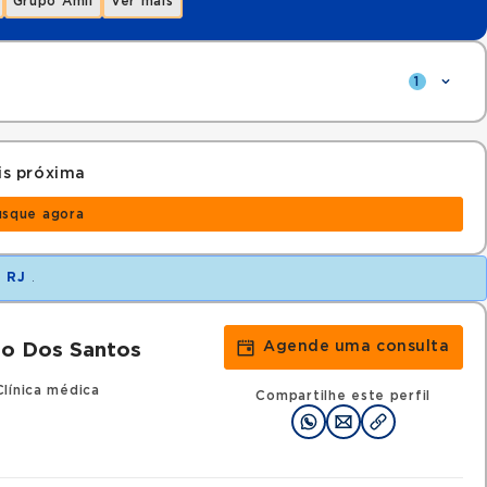
Grupo Amil
Ver mais
1
s próxima
usque agora
m
RJ
.
Agende uma consulta
o Dos Santos
línica médica
Compartilhe este perfil