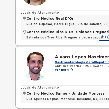
Locais de Atendimento
Centro Médico Real D'Or
Rua do Capelao, Padre Miguel, Rio de Janeiro, RJ
Centro Médico Rios D'Or- Unidade Fregues
V
Estrada dos Tres Rios, Freguesia Jacarepagua, R
Alvaro Lopes Nascime
Gastroenterologia Geral
Hepatolo
CRM 1061933/RJ
•
RQE 43077 - G
Ver perfil
Locais de Atendimento
Centro Médico Samer - Unidade Montese
Rua Agulhas Negras, Montese, Resende, RJ, 2754