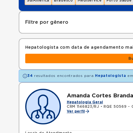
SulAmérica
Bradesco
Mediservice
Porto Saúde
Filtre por gênero
Hepatologista com data de agendamento mai
B
34
resultados encontrados para
Hepatologista
e
Amanda Cortes Branda
Hepatologia Geral
CRM 1146823/RJ
•
RQE 50569 - C
Ver perfil